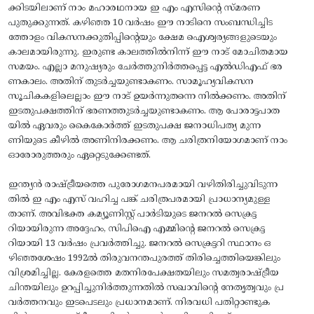
ക്കിടയിലാണ് നാം മഹാരഥനായ ഇ എം എസിന്റെ സ്മരണ
പുതുക്കുന്നത്. കഴിഞ്ഞ 10 വർഷം ഈ നാടിനെ സംബന്ധിച്ചിട
ത്തോളം വികസനക്കുതിപ്പിന്റെയും ക്ഷേമ ഐശ്വര്യങ്ങളുടെയും
കാലമായിരുന്നു. ഇരുണ്ട കാലത്തിൽനിന്ന്‌ ഈ നാട് മോചിതമായ
സമയം. എല്ലാ മനുഷ്യരും ചേർത്തുനിർത്തപ്പെട്ട എൽഡിഎഫ് ഭര
ണകാലം. അതിന്‌ തുടർച്ചയുണ്ടാകണം. സാമൂഹ്യവികസന
സൂചികകളിലെല്ലാം ഈ നാട് ഉയർന്നുതന്നെ നിൽക്കണം. അതിന്
ഇടതുപക്ഷത്തിന് ഭരണത്തുടർച്ചയുണ്ടാകണം. ആ പോരാട്ടപാത
യിൽ ഏവരും കൈകോർത്ത് ഇടതുപക്ഷ ജനാധിപത്യ മുന്ന
ണിയുടെ കീഴിൽ അണിനിരക്കണം. ആ ചരിത്രനിയോഗമാണ് നാം
ഓരോരുത്തരും ഏറ്റെടുക്കേണ്ടത്.
​ഇന്ത്യൻ രാഷ്ട്രീയത്തെ പുരോഗമനപരമായി വഴിതിരിച്ചുവിടുന്ന
തിൽ ഇ എം എസ് വഹിച്ച പങ്ക് ചരിത്രപരമായി പ്രാധാന്യമുള്ള
താണ്. അവിഭക്ത കമ്യൂണിസ്റ്റ് പാർടിയുടെ ജനറൽ സെക്രട്ട
റിയായിരുന്ന അദ്ദേഹം, സിപിഐ എമ്മിന്റെ ജനറൽ സെക്രട്ട
റിയായി 13 വർഷം പ്രവർത്തിച്ചു. ജനറൽ സെക്രട്ടറി സ്ഥാനം ഒ
ഴിഞ്ഞശേഷം 1992ൽ തിരുവനന്തപുരത്ത് തിരിച്ചെത്തിയെങ്കിലും
വിശ്രമിച്ചില്ല. കേരളത്തെ മതനിരപേക്ഷതയിലും സമത്വരാഷ്ട്രീയ
ചിന്തയിലും ഉറപ്പിച്ചുനിർത്തുന്നതിൽ സഖാവിന്റെ നേതൃത്വവും പ്ര
വർത്തനവും ഇടപെടലും പ്രധാനമാണ്. നിരവധി പതിറ്റാണ്ടുക