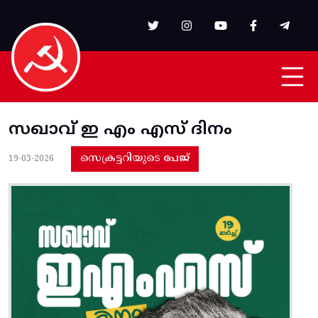
Skip to main content
സഖാവ് ഇ എം എസ് ദിനം
സെക്രട്ടറിയുടെ പേജ്
19-03-2026