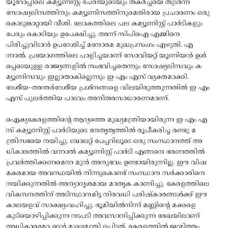
യൂറോപ്പിലെ കമ്യൂണിസ്റ്റ് ചേരിയുടെയും തകർച്ചയെ തുടർന്ന്
സോഷ്യലിസത്തിനും കമ്യൂണിസത്തിനുമെതിരായ പ്രചാരണം ഒരു
കൊടുങ്കാറ്റായി വീശി. ലോകത്തിലെ പല കമ്യൂണിസ്റ്റ് പാർടികളും
പേരും കൊടിയും ഉപേക്ഷിച്ചു. അന്ന് സിപിഐ എമ്മിനെ
പിരിച്ചുവിടാൻ ഉപദേശിച്ച് മനോരമ മുഖപ്രസംഗം എഴുതി. എ
ന്നാൽ, പ്രയോഗത്തിലെ പാളിച്ചയാണ് സോവിയറ്റ് യൂണിയൻ ഉൾ
പ്പെടെയുള്ള രാജ്യങ്ങളിൽ സംഭവിച്ചതെന്നും സോഷ്യലിസവും ക
മ്യൂണിസവും ഇല്ലാതാകില്ലെന്നും ഇ എം എസ് വ്യക്തമാക്കി.
ദേശീയ–അന്തർദേശീയ പ്രശ്നങ്ങളെ വിലയിരുത്തുന്നതിൽ ഇ എം
എസ് പുലർത്തിയ പാടവം അനിതരസാധാരണമാണ്.
ഐക്യകേരളത്തിന്റെ ആദ്യത്തെ മുഖ്യമന്ത്രിയായിരുന്ന ഇ എം എ
സ് കമ്യൂണിസ്റ്റ് പാർടിയുടെ നേതൃത്വത്തിൽ രൂപീകരിച്ച രണ്ടു മ
ന്ത്രിസഭയെ നയിച്ചു. ബാലറ്റ് പേപ്പറിലൂടെ ഒരു സംസ്ഥാനത്ത് അ
ധികാരത്തിൽ വന്നാൽ കമ്യൂണിസ്റ്റ് പാർടി എങ്ങനെ ഭരണത്തിൽ
പ്രവർത്തിക്കണമെന്ന മുൻ അനുഭവം ഉണ്ടായിരുന്നില്ല. ഈ വിഷ
മകരമായ അവസ്ഥയിൽ നിന്നുകൊണ്ട് സംസ്ഥാന സർക്കാരിനെ
നയിക്കുന്നതിൽ അന്യാദൃശമായ മാതൃക കാണിച്ചു. കേരളത്തിലെ
വികസനത്തിന് അടിസ്ഥാനമിട്ട നിരവധി പരിഷ്കാരങ്ങൾക്ക് ഈ
കാലയളവ് സാക്ഷ്യംവഹിച്ചു. ഭൂമിയിൽനിന്ന് മണ്ണിന്റെ മക്കളെ
കുടിയൊഴിപ്പിക്കുന്ന നടപടി അവസാനിപ്പിക്കുന്ന രേഖയിലാണ്
അധികാരമേറ്റ ഉടൻ മുഖ്യമന്ത്രി ഒപ്പിട്ടത്. കേരളത്തിൽ ജന്മിത്തം