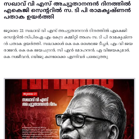
സഖാവ് വി എസ് അച്യുതാനന്ദൻ ദിനത്തിൽ
എകെജി സെന്ററിൽ സ. ടി പി രാമകൃഷ്‌ണൻ
പതാക ഉയർത്തി
ജൂലൈ 21 സഖാവ് വി എസ് അച്യുതാനന്ദൻ ദിനത്തിൽ എകെജി
സെന്ററിൽ സിപിഐ എം കേന്ദ്ര കമ്മിറ്റി അംഗം സ. ടി പി രാമകൃഷ്‌ണ
ൻ പതാക ഉയർത്തി. സഖാക്കൾ കെ കെ ശൈലജ ടീച്ചർ, എം വി ജയ
രാജൻ, കെ കെ ജയചന്ദ്രൻ, സി എൻ മോഹനൻ, എ വിജയകുമാർ,
കെ സജീവൻ, ബിജു കണ്ടക്കൈ എന്നിവർ പങ്കെടുത്തു