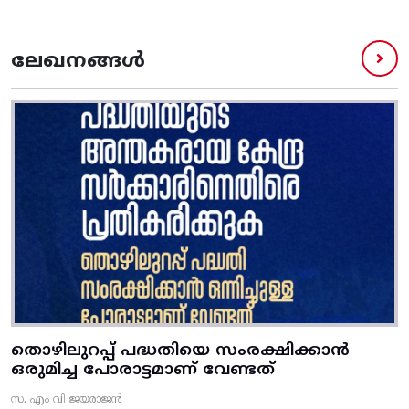
ലേഖനങ്ങൾ
തൊഴിലുറപ്പ് പദ്ധതിയെ സംരക്ഷിക്കാൻ
ഒരുമിച്ച പോരാട്ടമാണ് വേണ്ടത്
സ. എം വി ജയരാജൻ