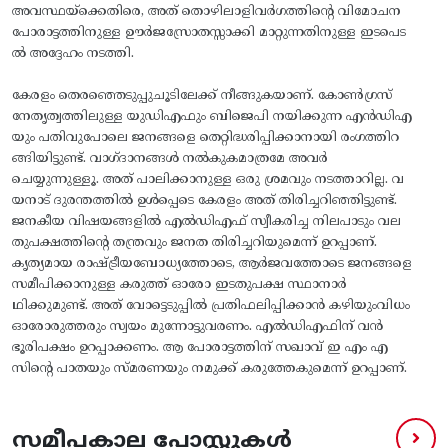
അവസ്ഥയ്ക്കെതിരെ, അത് തൊഴിലാളിവർഗത്തിന്റെ വിമോചന
പോരാട്ടത്തിനുള്ള ഊർജസ്രോതസ്സാക്കി മാറ്റുന്നതിനുള്ള ഇടപെട
ൽ അദ്ദേഹം നടത്തി.
കേരളം തെരഞ്ഞെടുപ്പുചൂടിലേക്ക് നീങ്ങുകയാണ്. കോൺഗ്രസ്
നേതൃത്വത്തിലുള്ള യുഡിഎഫും ബിജെപി നയിക്കുന്ന എൻഡിഎ
യും പതിവുപോലെ ജനങ്ങളെ തെറ്റിദ്ധരിപ്പിക്കാനായി രംഗത്തിറ
ങ്ങിയിട്ടുണ്ട്. വാഗ്ദാനങ്ങൾ നൽകുകമാത്രമേ അവർ
ചെയ്യുന്നുള്ളൂ. അത് പാലിക്കാനുള്ള ഒരു ശ്രമവും നടത്താറില്ല. വ
യനാട് ദുരന്തത്തിൽ ഉൾപ്പെടെ കേരളം അത് തിരിച്ചറിഞ്ഞിട്ടുണ്ട്.
ജനകീയ വിഷയങ്ങളിൽ എൽഡിഎഫ് സ്വീകരിച്ച നിലപാടും വല
തുപക്ഷത്തിന്റെ തന്ത്രവും ജനത തിരിച്ചറിയുമെന്ന് ഉറപ്പാണ്.
കൃത്യമായ രാഷ്ട്രീയബോധ്യത്തോടെ, ആർജവത്തോടെ ജനങ്ങളെ
സമീപിക്കാനുള്ള കരുത്ത് ഓരോ ഇടതുപക്ഷ സ്ഥാനാർ
ഥിക്കുമുണ്ട്. അത് വോട്ടെടുപ്പിൽ പ്രതിഫലിപ്പിക്കാൻ കഴിയുംവിധം
ഓരോരുത്തരും സ്വയം മുന്നോട്ടുവരണം. എൽഡിഎഫിന് വൻ
ഭൂരിപക്ഷം ഉറപ്പാക്കണം. ആ പോരാട്ടത്തിന് സഖാവ് ഇ എം എ
സിന്റെ പാതയും സ്മരണയും നമുക്ക് കരുത്തേകുമെന്ന്‌ ഉറപ്പാണ്.
സമീപകാല പോസ്റ്റുകൾ