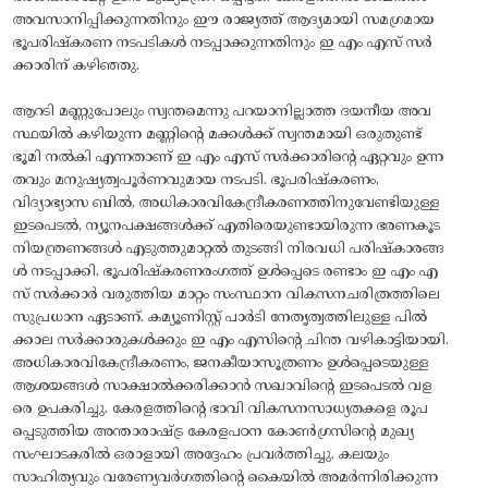
അവസാനിപ്പിക്കുന്നതിനും ഈ രാജ്യത്ത് ആദ്യമായി സമഗ്രമായ
ഭൂപരിഷ്കരണ നടപടികൾ നടപ്പാക്കുന്നതിനും ഇ എം എസ് സർ
ക്കാരിന്‌ കഴിഞ്ഞു.
ആറടി മണ്ണുപോലും സ്വന്തമെന്നു പറയാനില്ലാത്ത ദയനീയ അവ
സ്ഥയിൽ കഴിയുന്ന മണ്ണിന്റെ മക്കൾക്ക് സ്വന്തമായി ഒരുതുണ്ട്
ഭൂമി നൽകി എന്നതാണ് ഇ എം എസ് സർക്കാരിന്റെ ഏറ്റവും ഉന്ന
തവും മനുഷ്യത്വപൂർണവുമായ നടപടി. ഭൂപരിഷ്കരണം,
വിദ്യാഭ്യാസ ബിൽ, അധികാരവികേന്ദ്രീകരണത്തിനുവേണ്ടിയുള്ള
ഇടപെടൽ, ന്യൂനപക്ഷങ്ങൾക്ക് എതിരെയുണ്ടായിരുന്ന ഭരണകൂട
നിയന്ത്രണങ്ങൾ എടുത്തുമാറ്റൽ തുടങ്ങി നിരവധി പരിഷ്കാരങ്ങ
ൾ നടപ്പാക്കി. ഭൂപരിഷ്കരണരംഗത്ത് ഉൾപ്പെടെ രണ്ടാം ഇ എം എ
സ് സർക്കാർ വരുത്തിയ മാറ്റം സംസ്ഥാന വികസനചരിത്രത്തിലെ
സുപ്രധാന ഏടാണ്. കമ്യൂണിസ്റ്റ് പാർടി നേതൃത്വത്തിലുള്ള പിൽ
ക്കാല സർക്കാരുകൾക്കും ഇ എം എസിന്റെ ചിന്ത വഴികാട്ടിയായി.
അധികാരവികേന്ദ്രീകരണം, ജനകീയാസൂത്രണം ഉൾപ്പെടെയുള്ള
ആശയങ്ങൾ സാക്ഷാൽക്കരിക്കാൻ സഖാവിന്റെ ഇടപെടൽ വള
രെ ഉപകരിച്ചു. കേരളത്തിന്റെ ഭാവി വികസനസാധ്യതകളെ രൂപ
പ്പെടുത്തിയ അന്താരാഷ്ട്ര കേരളപഠന കോൺഗ്രസിന്റെ മുഖ്യ
സംഘാടകരിൽ ഒരാളായി അദ്ദേഹം പ്രവർത്തിച്ചു. കലയും
സാഹിത്യവും വരേണ്യവർഗത്തിന്റെ കൈയിൽ അമർന്നിരിക്കുന്ന