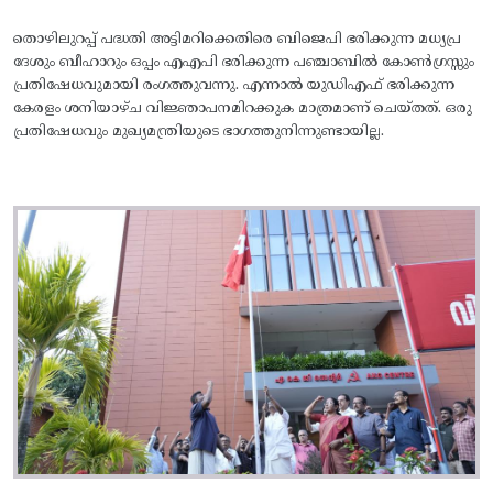
തൊഴിലുറപ്പ് പദ്ധതി അട്ടിമറിക്കെതിരെ ബിജെപി ഭരിക്കുന്ന മധ്യപ്ര
ദേശും ബീഹാറും ഒപ്പം എഎപി ഭരിക്കുന്ന പഞ്ചാബിൽ കോൺഗ്രസ്സും
പ്രതിഷേധവുമായി രംഗത്തുവന്നു. എന്നാൽ യുഡിഎഫ് ഭരിക്കുന്ന
കേരളം ശനിയാഴ്ച വിജ്ഞാപനമിറക്കുക മാത്രമാണ് ചെയ്തത്. ഒരു
പ്രതിഷേധവും മുഖ്യമന്ത്രിയുടെ ഭാഗത്തുനിന്നുണ്ടായില്ല.