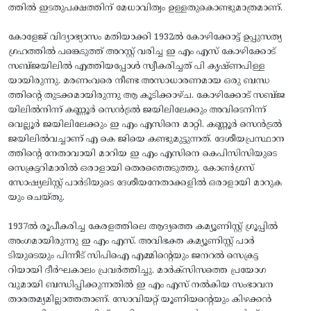
ത്തിൽ ഇടതുപക്ഷത്തിന് മേധാവിത്വം ഉള്ളതുകൊണ്ടുമാത്രമാണ്.
കോളേജ് വിദ്യാഭ്യാസം മതിയാക്കി 1932ൽ കോഴിക്കോട്ട്‌ ഉപ്പുസത്യ
ഗ്രഹത്തിൽ പങ്കെടുത്ത് അറസ്റ്റ് വരിച്ച ഇ എം എസ് കോഴിക്കോട്
സബ്ജയിലിൽ എത്തിയപ്പോൾ സ്വീകരിച്ചത് പി കൃഷ്ണപിള്ള
യായിരുന്നു. മരണംവരെ നീണ്ട അസാധാരണമായ ഒരു ബന്ധ
ത്തിന്റെ തുടക്കമായിരുന്നു ആ കൂടിക്കാഴ്ച. കോഴിക്കോട് സബ്ജ
യിലിൽനിന്ന് കണ്ണൂർ സെൻട്രൽ ജയിലിലേക്കും അവിടെനിന്ന്
വെല്ലൂർ ജയിലിലേക്കും ഇ എം എസിനെ മാറ്റി. കണ്ണൂർ സെൻട്രൽ
ജയിലിൽവച്ചാണ് എ കെ ജിയെ കണ്ടുമുട്ടുന്നത്. ദേശീയപ്രസ്ഥാന
ത്തിന്റെ നേതാവായി മാറിയ ഇ എം എസിനെ കെപിസിസിയുടെ
സെക്രട്ടറിമാരിൽ ഒരാളായി തെരഞ്ഞെടുത്തു. കോൺഗ്രസ്
സോഷ്യലിസ്റ്റ് പാർടിയുടെ ദേശീയനേതാക്കളിൽ ഒരാളായി മാറുക
യും ചെയ്തു.
1937ൽ രൂപീകരിച്ച കേരളത്തിലെ ആദ്യത്തെ കമ്യൂണിസ്റ്റ് ഗ്രൂപ്പിൽ
അംഗമായിരുന്നു ഇ എം എസ്. അവിഭക്ത കമ്യൂണിസ്റ്റ് പാർ
ടിയുടെയും പിന്നീട് സിപിഐ എമ്മിന്റെയും ജനറൽ സെക്രട്ട
റിയായി ദീർഘകാലം പ്രവർത്തിച്ചു. മാർക്സിസത്തെ പ്രയോഗ
വുമായി ബന്ധിപ്പിക്കുന്നതിൽ ഇ എം എസ് നൽകിയ സംഭാവന
താരതമ്യമില്ലാത്തതാണ്. സോവിയറ്റ് യൂണിയന്റെയും കിഴക്കൻ