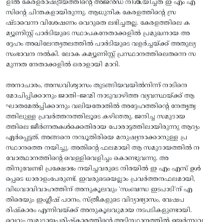
ളിൽ കേരളരാഷ്ട്രീയത്തിന്റെ അജൻഡ നിശ്ചയിച്ചത് ഇ എം എ
സിന്റെ ചിന്തകളായിരുന്നു. ആധുനിക കേരളത്തിന്റെ സ്ര
ഷ്ടാവെന്ന വിശേഷണം വെറുതെ ലഭിച്ചതല്ല. കേരളത്തിലെ ക
മ്യൂണിസ്റ്റ് പാർടിയുടെ സ്ഥാപകനേതാക്കളിൽ പ്രമുഖനായ അ
ദ്ദേഹം അഖിലേന്ത്യതലത്തിൽ പാർടിയുടെ വളർച്ചയ്ക്ക് അതുല്യ
സംഭാവന നൽകി. ലോക കമ്യൂണിസ്റ്റ് പ്രസ്ഥാനത്തിലെതന്നെ സ
മുന്നത നേതാക്കളിൽ ഒരാളായി മാറി.
അനാചാരം, അന്ധവിശ്വാസം തുടങ്ങിയവയിൽനിന്ന് നാടിനെ
മോചിപ്പിക്കാനും ജാതി–ജന്മി നാടുവാഴിത്ത വ്യവസ്ഥയ്ക്ക് ആ
ഘാതമേൽപ്പിക്കാനും വലിയതോതിൽ അദ്ദേഹത്തിന്റെ നേതൃത്വ
ത്തിലുള്ള പ്രവർത്തനത്തിലൂടെ കഴിഞ്ഞു. ജനിച്ച സമുദായ
ത്തിലെ ജീർണതകൾക്കെതിരായ പോരാട്ടത്തിലായിരുന്നു ആദ്യം
ഏർപ്പെട്ടത്. അങ്ങനെ നമ്പൂതിരിയെ മനുഷ്യനാക്കാനുള്ള പ്ര
സ്ഥാനത്തെ നയിച്ചു. അതിന്റെ ഫലമായി ആ സമുദായത്തിൽ ന
വോത്ഥാനത്തിന്റെ വെള്ളിവെളിച്ചം കൊണ്ടുവന്നു. അ
തിനുവേണ്ടി പ്രക്ഷോഭം നയിച്ചവരുടെ നിരയിൽ ഇ എം എസ് ഉൾ
പ്പെടെ ധാരാളംപേരുണ്ട്. ഇവരുടെയെല്ലാം പ്രവർത്തനഫലമായി,
വിധവാവിവാഹത്തിന് അനുകൂലവും ‘സംബന്ധ ഇടപാടി’ന് എ
തിരെയും ഇംഗ്ലീഷ് പഠനം, സ്ത്രീകളുടെ വിദ്യാഭ്യാസം, വേഷപ
രിഷ്കാരം എന്നിവയ്‌ക്ക്‌ അനുകൂലവുമായ നടപടികളുണ്ടായി.
വെറും സമുദായപരിഷ്കാരത്തിന്റെ അടിസ്ഥാനത്തിൽ ഉയർന്നുവ