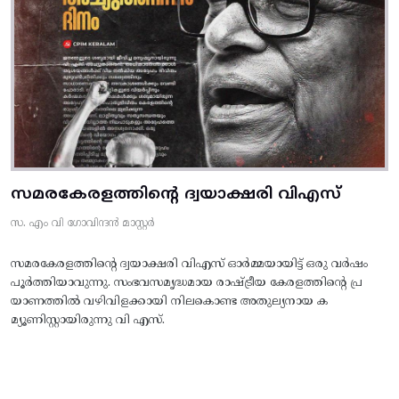
സമരകേരളത്തിൻ്റെ ദ്വയാക്ഷരി വിഎസ്
സ. എം വി ഗോവിന്ദൻ മാസ്റ്റർ
സമരകേരളത്തിൻ്റെ ദ്വയാക്ഷരി വിഎസ് ഓർമ്മയായിട്ട് ഒരു വർഷം
പൂർത്തിയാവുന്നു. സംഭവസമൃദ്ധമായ രാഷ്ട്രീയ കേരളത്തിന്റെ പ്ര
യാണത്തിൽ വഴിവിളക്കായി നിലകൊണ്ട അതുല്യനായ ക
മ്യൂണിസ്റ്റായിരുന്നു വി എസ്.