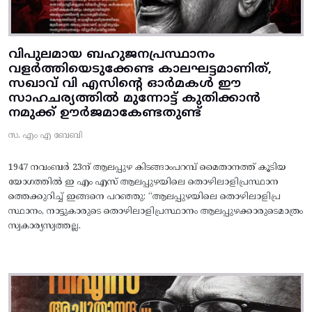
വിപുലമായ ബഹുജനപ്രസ്ഥാനം
വളർത്തിയെടുക്കേണ്ട കാലഘട്ടമാണിത്,
സഖാവ് വി എസിന്റെ ഓർമകൾ ഈ
സാഹചര്യത്തിൽ മുന്നോട്ട്‌ കുതിക്കാൻ
നമുക്ക് ഊർജമാകേണ്ടതുണ്ട്
സ. എം എ ബേബി
1947 നവംബർ 23ന് ആലപ്പുഴ കിടങ്ങാംപറമ്പ്‌ മൈതാനത്ത്‌ കൂടിയ
യോഗത്തിൽ ഇ എം എസ് ആലപ്പുഴയിലെ തൊഴിലാളിപ്രസ്ഥാന
ത്തെക്കുറിച്ച് ഇങ്ങനെ പറഞ്ഞു: “ആലപ്പുഴയിലെ തൊഴിലാളിപ്ര
സ്ഥാനം, നാട്ടുകാരുടെ തൊഴിലാളിപ്രസ്ഥാനം ആലപ്പുഴക്കാരുടെമാത്രം
സ്വകാര്യസ്വത്തല്ല.