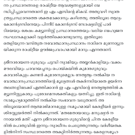
ന്ന പ്രസ്ഥാനങ്ങളെ രാഷ്ട്രീയ ആവശ്യങ്ങളുമായി ബ
ന്ധിപ്പിച്ചുവെന്നതാണ് ഇ എം എസിന്റെ മികവ്. അതുവഴി സ്വാത
ന്ത്ര്യപ്രസ്ഥാനത്തെ ശക്തമാക്കാനും കഴിഞ്ഞു. അതിലൂടെ ആദ്യം
കോൺഗ്രസിനെയും പിന്നീട് കോൺഗ്രസ് സോഷ്യലിസ്റ്റ് പാർ
ടിയെയും ശേഷം കമ്യൂണിസ്റ്റ് പ്രസ്ഥാനത്തെയും വലിയ ബഹുജന
സംഘടനകളാക്കി വളർത്തിക്കൊണ്ടുവന്നു. ഇതിലൂടെ
തെളിയുന്ന വസ്തുത നവോത്ഥാനപ്രസ്ഥാനം നാടിനെ മുന്നോട്ടുന
യിക്കുന്ന രാഷ്ട്രീയ ഊർജപ്രവാഹമായി മാറും എന്നതാണ്.
ശ്രീനാരായണ ഗുരുവും ചട്ടമ്പി സ്വാമിയും അയ്യൻകാളിയും വക്കം
മൗലവിയും ചാവറയച്ചനും പൊയ്കയിൽ കുമാരഗുരുവും
കാവാരികുളം കണ്ടൻ കുമാരനുമെല്ലാം നേതൃത്വം നൽകിയ ന
വോത്ഥാനപ്രസ്ഥാനത്തിന്റെ മൂല്യങ്ങൾ തകർന്നടിയാതെ ഉയർന്ന
തലങ്ങളിലേക്ക് എത്തിക്കാൻ ഇ എം എസിന്റെ നേതൃത്വത്തിൽ ക
മ്യൂണിസ്റ്റുകാരും പുരോഗമനശക്തികളും യത്നിച്ചു. ഇത് നാടിന്റെ
സാമൂഹ്യമാറ്റത്തിന് നൽകിയ സംഭാവന വലുതാണ്. അ
തിലൂടെയാണ് ആത്മാഭിമാനമുള്ള സമൂഹമായി കേരളീയർ ഇന്നും
ശിരസ്സുയർത്തി നിൽക്കുന്നത്. ‘മതമേതായാലും മനുഷ്യൻ ന
ന്നായാൽ മതി' എന്ന ശ്രീനാരായണ ഗുരുവിന്റെ ചിന്ത കേരളീയ
രിൽ പൊതുവിൽ ഇന്നും സ്വാധീനം ചെലുത്തുന്നതും വർഗീയതക
ളിൽനിന്ന് സംസ്ഥാനത്തെ അകറ്റിനിർത്തുന്നതും കേരളസമൂഹ