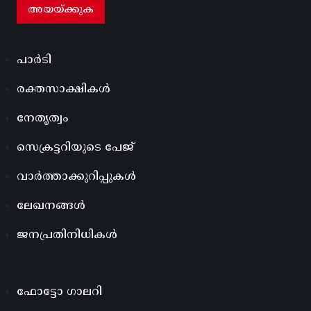
പാർടി
രക്തസാക്ഷികൾ
നേതൃത്വം
സെക്രട്ടറിയുടെ പേജ്
വാർത്താക്കുറിപ്പുകൾ
ലേഖനങ്ങൾ
ജനപ്രതിനിധികൾ
ഫോട്ടോ ഗാലറി