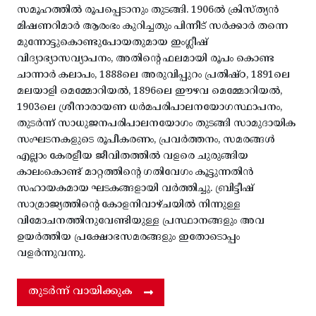
സമൂഹത്തിൽ രൂപപ്പെടാനും തുടങ്ങി. 1906ൽ ക്രിസ്ത്യൻ
മിഷണറിമാർ ആരംഭം കുറിച്ചതും പിന്നീട് സർക്കാർ തന്നെ
മുന്നോട്ടുകൊണ്ടുപോയതുമായ ഇംഗ്ലീഷ്
വിദ്യാഭ്യാസവ്യാപനം, അതിന്റെ ഫലമായി രൂപം കൊണ്ട
ചാന്നാർ കലാപം, 1888ലെ അരുവിപ്പുറം പ്രതിഷ്ഠ, 1891ലെ
മലയാളി മെമ്മോറിയൽ, 1896ലെ ഈഴവ മെമ്മോറിയൽ,
1903ലെ ശ്രീനാരായണ ധർമപരിപാലനയോഗസ്ഥാപനം,
തുടർന്ന് സാധുജനപരിപാലനയോഗം തുടങ്ങി സാമുദായിക
സംഘടനകളുടെ രൂപീകരണം, പ്രവർത്തനം, സമരങ്ങൾ
എല്ലാം കേരളീയ ജീവിതത്തിൽ വളരെ ചുരുങ്ങിയ
കാലംകൊണ്ട് മാറ്റത്തിന്റെ ഗതിവേഗം കൂട്ടുന്നതിൻ
സഹായകമായ ഘടകങ്ങളായി വർത്തിച്ചു. ബ്രിട്ടീഷ്
സാമ്രാജ്യത്തിന്റെ കോളനിവാഴ്ചയിൽ നിന്നുള്ള
വിമോചനത്തിനുവേണ്ടിയുള്ള പ്രസ്ഥാനങ്ങളും അവ
ഉയർത്തിയ പ്രക്ഷോഭസമരങ്ങളും ഇതോടൊപ്പം
വളർന്നുവന്നു.
തുടർന്ന് വായിക്കുക