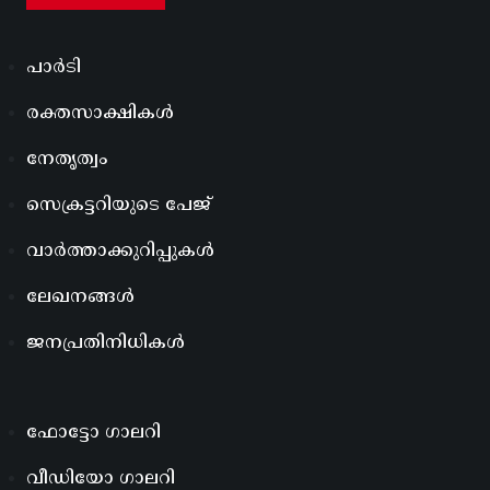
പാർടി
രക്തസാക്ഷികൾ
നേതൃത്വം
സെക്രട്ടറിയുടെ പേജ്
വാർത്താക്കുറിപ്പുകൾ
ലേഖനങ്ങൾ
ജനപ്രതിനിധികൾ
ഫോട്ടോ ഗാലറി
വീഡിയോ ഗാലറി