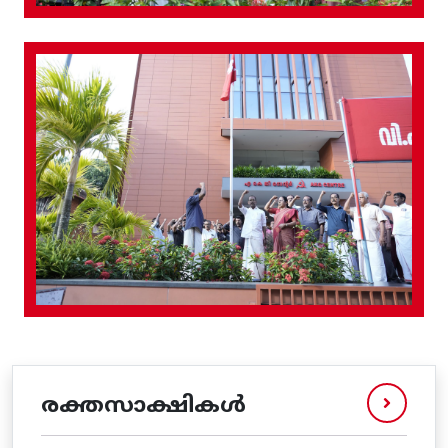
രക്തസാക്ഷികൾ