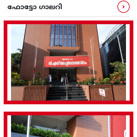
ഫോട്ടോ ഗാലറി