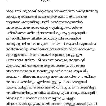
ഇരുപതാം നൂറ്റാണ്ടിന്റെ ആദ്യ ദശകങ്ങളിൽ കേരളത്തിന്റെ
സാമൂഹ്യ-സാമ്പത്തിക രാഷ്ട്രീയ മേഖലയിലുണ്ടായ
മാറ്റങ്ങൾ കമ്യൂണിസ്റ്റ് പാർടി വളർന്നുവരുന്നതിൻ
അനുകൂലമായ സാഹചര്യം സൃഷ്ടിച്ചു.തലാളിത്ത
പരിവർത്തനത്തിന്റെ ഭാഗമായി രൂപപ്പെട്ട ആധുനിക
ചിന്താരീതികൾ വിവിധ സാമൂഹ്യ വിഭാഗങ്ങളിൽ
സാമൂഹ്യപരിഷ്കരണ പ്രസ്ഥാനങ്ങൾ ആരംഭിക്കുന്നതിൻ
അടിത്തറയിട്ടു. അഖിലേന്ത്യാതലത്തിൽ വിവേകാനന്ദനും
മറ്റും ഇത്തരം ചിന്താഗതികൾ മുന്നോട്ടുവച്ചു. ഈ
പശ്ചാത്തലത്തിൽ ശ്രീ നാരായണഗുരു, അയ്യങ്കാളി
മുതലായവർ കേരളത്തിന്റെ തെക്കൻ പ്രദേശത്തും
വാഗ്ഭടാനന്ദനെ പോലെയുള്ളവർ വടക്കും ആരംഭിച്ച
സമൂഹ നവീകരണ മുന്നേറ്റങ്ങൾ അന്ധവിശ്വാസത്തിനും
അനാചാരത്തിനും എതിരായുള്ള പ്രസ്ഥാനങ്ങളായി
രൂപംപ്രാപിച്ചു. ഇവ ജനങ്ങളിൽ വമ്പിച്ച ചലനം സൃഷ്ടിച്ചു.
അയിത്തത്തിനും ജാതീയതയ്ക്കും എതിരായും, ആധുനിക
വിദ്യാഭ്യാസം നേടാനുമുള്ള താല്പര്യവും എല്ലാ
വിഭാഗക്കാരിലും പ്രകടമായി. അതിനായുള്ള സമ്മർദ്ദങ്ങൾ