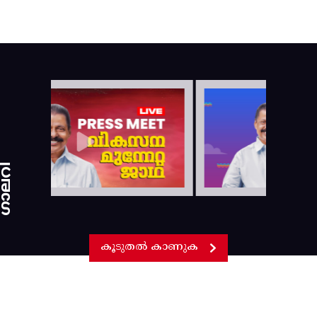
ാലറി
കൂടുതൽ കാണുക