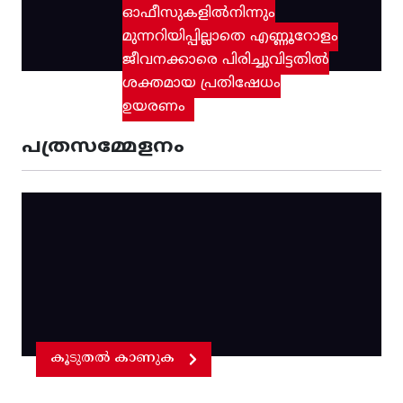
ഓഫീസുകളിൽനിന്നും
മുന്നറിയിപ്പില്ലാതെ എണ്ണൂറോളം
ജീവനക്കാരെ പിരിച്ചുവിട്ടതിൽ‌
ശക്തമായ പ്രതിഷേധം
ഉയരണം
പത്രസമ്മേളനം
കൂടുതൽ കാണുക