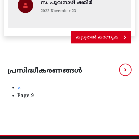
സ. പൂവനാഴി ഷമീർ
2022 November 23
കൂടുതൽ കാണുക
പ്രസിദ്ധീകരണങ്ങൾ
Pagination
Previous page
‹‹
Page 9