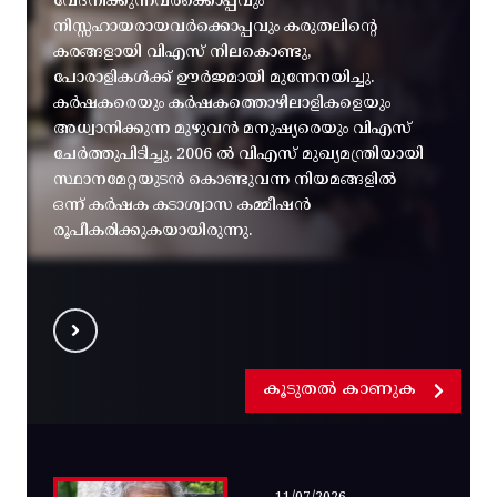
വേദനിക്കുന്നവർക്കൊപ്പവും
നിസ്സഹായരായവർക്കൊപ്പവും കരുതലിന്റെ
കരങ്ങളായി വിഎസ് നിലകൊണ്ടു,
പോരാളികൾക്ക് ഊർജമായി മുന്നേനയിച്ചു.
കർഷകരെയും കർഷകത്തൊഴിലാളികളെയും
അധ്വാനിക്കുന്ന മുഴുവൻ മനുഷ്യരെയും വിഎസ്
ചേർത്തുപിടിച്ചു. 2006 ൽ വിഎസ് മുഖ്യമന്ത്രിയായി
സ്ഥാനമേറ്റയുടൻ കൊണ്ടുവന്ന നിയമങ്ങളിൽ
ഒന്ന് കർഷക കടാശ്വാസ കമ്മീഷൻ
രൂപീകരിക്കുകയായിരുന്നു.
കൂടുതൽ കാണുക