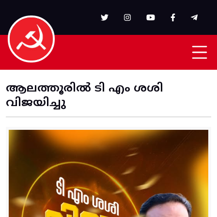
Skip to main content
ആലത്തൂരിൽ ടി എം ശശി
വിജയിച്ചു