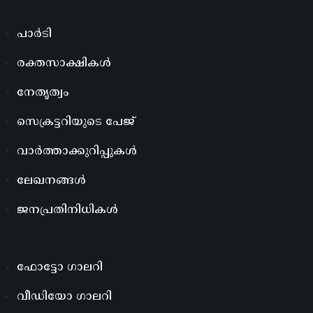
പാർടി
രക്തസാക്ഷികൾ
നേതൃത്വം
സെക്രട്ടറിയുടെ പേജ്
വാർത്താക്കുറിപ്പുകൾ
ലേഖനങ്ങൾ
ജനപ്രതിനിധികൾ
ഫോട്ടോ ഗാലറി
വീഡിയോ ഗാലറി