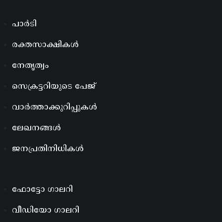
പാർടി
രക്തസാക്ഷികൾ
നേതൃത്വം
സെക്രട്ടറിയുടെ പേജ്
വാർത്താക്കുറിപ്പുകൾ
ലേഖനങ്ങൾ
ജനപ്രതിനിധികൾ
ഫോട്ടോ ഗാലറി
വീഡിയോ ഗാലറി