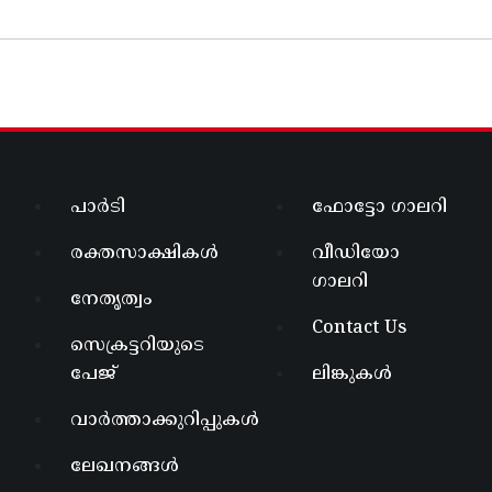
പാർടി
ഫോട്ടോ ഗാലറി
രക്തസാക്ഷികൾ
വീഡിയോ
ഗാലറി
നേതൃത്വം
Contact Us
സെക്രട്ടറിയുടെ
പേജ്
ലിങ്കുകൾ
വാർത്താക്കുറിപ്പുകൾ
ലേഖനങ്ങൾ