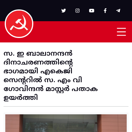
Skip to main content
സ. ഇ ബാലാനന്ദൻ
ദിനാചരണത്തിന്റെ
ഭാഗമായി എകെജി
സെന്ററിൽ സ. എം വി
ഗോവിന്ദൻ മാസ്റ്റർ പതാക
ഉയർത്തി