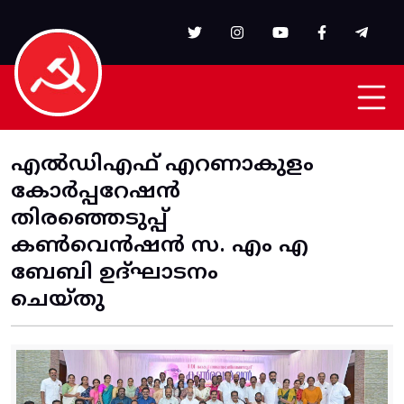
Skip to main content
എൽഡിഎഫ് എറണാകുളം
കോർപ്പറേഷൻ
തിരഞ്ഞെടുപ്പ്
കൺവെൻഷൻ സ. എം എ
ബേബി ഉദ്ഘാടനം
ചെയ്തു