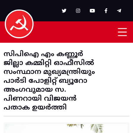
Skip to main content
സിപിഐ എം കണ്ണൂർ
ജില്ലാ കമ്മിറ്റി ഓഫീസിൽ
സംസ്ഥാന മുഖ്യമന്ത്രിയും
പാർടി പോളിറ്റ് ബ്യൂറോ
അംഗവുമായ സ.
പിണറായി വിജയൻ
പതാക ഉയർത്തി