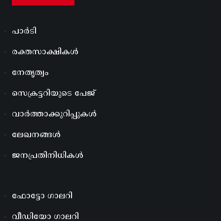
പാർടി
രക്തസാക്ഷികൾ
നേതൃത്വം
സെക്രട്ടറിയുടെ പേജ്
വാർത്താക്കുറിപ്പുകൾ
ലേഖനങ്ങൾ
ജനപ്രതിനിധികൾ
ഫോട്ടോ ഗാലറി
വീഡിയോ ഗാലറി