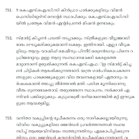
9 കെ.എസ്.ഐ.ഡി.സി കിന്‍ഫ്രാ പാര്‍ക്കുകളിലും വിമന്‍
ഫെസിലിറ്റേഴ്സ് സെന്റര്‍ സ്ഥാപിക്കും. കെ.എസ്.ഐ.ഡി.സി
യില്‍ പ്രത്യേക വിമന്‍ എന്റര്‍പ്രണര്‍ മിഷന്‍ ഉണ്ടാകും.
സ്മാര്‍ട്ട് കിച്ചണ്‍ പദ്ധതി നടപ്പാക്കും. സ്ത്രീകളുടെ വീട്ടുജോലി
ഭാരം ലഘൂകരിക്കുകയാണ് ലക്ഷ്യം. ഇതിനായി, എല്ലാ വീടുക
ളിലും ആദ്യം വാഷിംഗ് മെഷീനും പിന്നീട് ഗ്രൈന്‍ഡറും പിന്നെ റ
ഫ്രിജറേറ്ററും ഉള്ള ആദ്യ സംസ്ഥാനമാക്കി കേരളത്തെ
മാറ്റാനാണ് ഉദ്ദേശിക്കുന്നത്. കെ.എസ്.എഫ.്ഇ സ്മാര്‍ട്ട് കിച്ച
ണ്‍ ചിട്ടികള്‍ ആരംഭിക്കുന്നതാണ്. യന്ത്ര ഗാര്‍ഹികോപകരണ
ങ്ങളുടെ പാക്കേജുകളുടെ വില തവണകളായി ഏതാനും വ
ര്‍ഷംകൊണ്ട് അടച്ചു തീര്‍ത്താല്‍ മതി. പലിശ മൂന്നിലൊന്നു
വീതം ഗുണഭോക്താവ്, തദ്ദേശഭരണ സ്ഥാപനം, സര്‍ക്കാര്‍ എ
ന്നിവര്‍ പങ്കിട്ടെടുക്കും. കുടുംബശ്രീ വഴിയാണെങ്കില്‍ മറ്റ് ഈടുക
ളുടെ ആവശ്യമില്ല.
വനിതാ വകുപ്പിന്റെ രൂപീകരണം ഒരു നാഴികക്കല്ലായിരുന്നു.
വിവിധ വകുപ്പുകളിലെ ജെന്‍ഡര്‍ പ്രവര്‍ത്തനങ്ങള്‍ സംബ
ന്ധിച്ച് ആശയവിനിമയം നടത്തുന്നതിനും ഏകോപിപ്പിക്കുന്ന
തിനും ഒരു ജെന്‍ഡര്‍ കൗണ്‍സില്‍ രൂപീകരിക്കുന്നതാണ്. വ