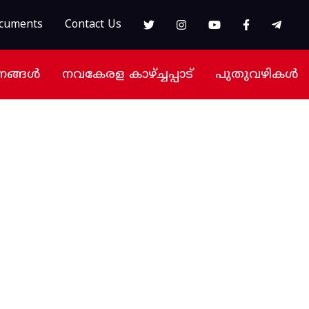
cuments
Contact Us
നങ്ങൾ
നവകേരള കാഴ്ച്ചപ്പാട്
പുതുവഴികൾ