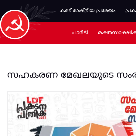
Skip to main content
കരട് രാഷ്ട്രീയ പ്രമേയം
പ്ര
പാർടി
രക്തസാക്ഷി
സഹകരണ മേഖലയുടെ സംര