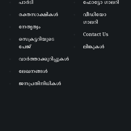
പാർടി
ഫോട്ടോ ഗാലറി
രക്തസാക്ഷികൾ
വീഡിയോ
ഗാലറി
നേതൃത്വം
Contact Us
സെക്രട്ടറിയുടെ
പേജ്
ലിങ്കുകൾ
വാർത്താക്കുറിപ്പുകൾ
ലേഖനങ്ങൾ
ജനപ്രതിനിധികൾ