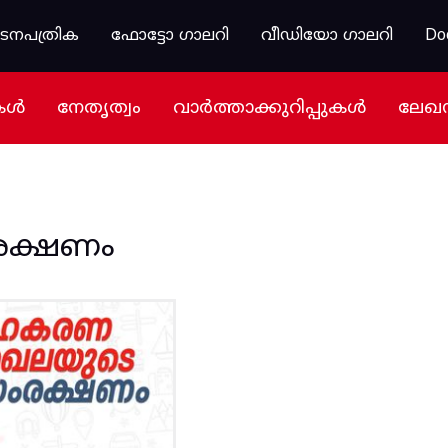
കടനപത്രിക
ഫോട്ടോ ഗാലറി
വീഡിയോ ഗാലറി
Do
കൾ
നേതൃത്വം
വാർത്താക്കുറിപ്പുകൾ
ലേഖ
ക്ഷണം