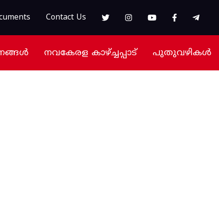
cuments
Contact Us
നങ്ങൾ
നവകേരള കാഴ്ച്ചപ്പാട്
പുതുവഴികൾ