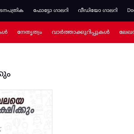
കടനപത്രിക
ഫോട്ടോ ഗാലറി
വീഡിയോ ഗാലറി
Do
കൾ
നേതൃത്വം
വാർത്താക്കുറിപ്പുകൾ
ലേഖ
ും