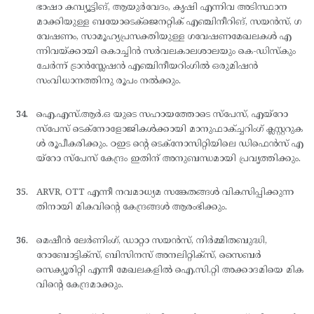
ഭാഷാ കമ്പ്യൂട്ടിങ്, ആയുര്‍വേദം, കൃഷി എന്നിവ അടിസ്ഥാന
മാക്കിയുള്ള ബയോടെക്ജെനറ്റിക് എഞ്ചിനീറിങ്, സയന്‍സ്, ഗ
വേഷണം, സാമൂഹ്യപ്രസക്തിയുള്ള ഗവേഷണമേഖലകള്‍ എ
ന്നിവയ്ക്കായി കൊച്ചിന്‍ സര്‍വലകാലശാലയും കെ-ഡിസ്കും
ചേര്‍ന്ന് ട്രാന്‍സ്ലേഷന്‍ എഞ്ചിനീയറിംഗില്‍ ഒരുമിഷന്‍
സംവിധാനത്തിനു രൂപം നല്‍ക്കും.
ഐ.എസ്.ആര്‍.ഒ യുടെ സഹായത്തോടെ സ്പേസ്, എയ്റോ
സ്പേസ് ടെക്നോളോജികള്‍ക്കായി മാനുഫാക്ച്ചറിംഗ് ക്ലസ്റ്ററുക
ള്‍ രൂപീകരിക്കും. ഠഇട ന്റെ ടെക്നോസിറ്റിയിലെ ഡിഫെന്‍സ് എ
യ്റോ സ്പേസ് കേന്ദ്രം ഇതിന് അനുബന്ധമായി പ്രവൃത്തിക്കും.
ARVR, OTT എന്നീ നവമാധ്യമ സങ്കേതങ്ങള്‍ വികസിപ്പിക്കുന്ന
തിനായി മികവിന്റെ കേന്ദ്രങ്ങള്‍ ആരംഭിക്കും.
മെഷീന്‍ ലേര്‍ണിംഗ്, ഡാറ്റാ സയന്‍സ്, നിര്‍മ്മിതബുദ്ധി,
റോബോട്ടിക്സ്, ബിസിനസ് അനലിറ്റിക്സ്, സൈബര്‍
സെക്യൂരിറ്റി എന്നീ മേഖലകളില്‍ ഐ.സി.റ്റി അക്കാദമിയെ മിക
വിന്റെ കേന്ദ്രമാക്കും.