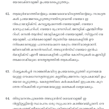
യോടെക്നോളജി ഉപയോഗപ്പെടുത്തും.
ആയുര്‍വേദത്തിന്റെയും ജൈവവൈവിദ്ധ്യത്തിന്റെയും സാധ്യത
കള്‍ പ്രയോജനപ്പെടുത്തുന്നതിനുവേണ്ടി ബയോ ഇ
ന്‍ഫോമാറ്റിക്സ്, കമ്പ്യൂട്ടേഷണല്‍ ബയോളജി, ബയോ
മാനുഫാക്ചറിംഗ്, ബയോ പ്രോസസിംഗ്, ജനറ്റിക് എഞ്ചിനീയ
റിംഗ്, സെല്‍ ആന്‍ഡ് മോളിക്യൂലാര്‍ ബയോളജി, സിസ്റ്റംസ് ബ
യോളജി, ഫാര്‍മക്കോളജി തുടങ്ങിയ മേഖലകളില്‍ ഊ
ന്നിക്കൊണ്ടുള്ള പഠനഗവേഷണ കേന്ദ്രം അനിവാര്യമാണ്.
ജിനോമില്‍ കൗണ്‍സലിംഗ്, അഡ്വാന്‍സ്ഡ് ബയോ ഇന്‍ഫ
ര്‍മാറ്റിക്സ് എന്നീ മേഖലകളില്‍ പുതിയ കോഴ്സുകള്‍ ഐസിറ്റി
അക്കാദമിയുടെ നേതൃത്വത്തില്‍ ആരംഭിക്കും.
ടിഷ്യൂകള്‍ച്ചര്‍ സാങ്കേതികവിദ്യ ഉപയോഗപ്പെടുത്തി ഗുണമേന്മ
യുള്ള ഔഷധസസ്യങ്ങളുടെ കൃത്രിമപ്രജനനം വ്യാപകമായി ഉപ
യോഗ പ്പെടുത്തും. കേരളത്തിലെ കര്‍ഷകര്‍ക്ക് ഇപ്രകാരം കുറ
ഞ്ഞ നിരക്കില്‍ ഗുണമേന്മയുള്ള തൈകള്‍ ലഭ്യമാക്കും.
തിരുവനന്തപുരത്തെ അഡ്വാന്‍സ് വൈറോളജി ഇ
ന്‍സ്റ്റിറ്റ്യൂട്ടിന്റെ സ്ഥാപനം ഒരു സുപ്രധാന കാല്‍വെയ്പ്പാണ്. ഔ
ഷധരംഗത്ത് ജീനോമിക്സ്/പ്രോട്ടിയോമിക്സ് സാങ്കേതിക വിദ്യ