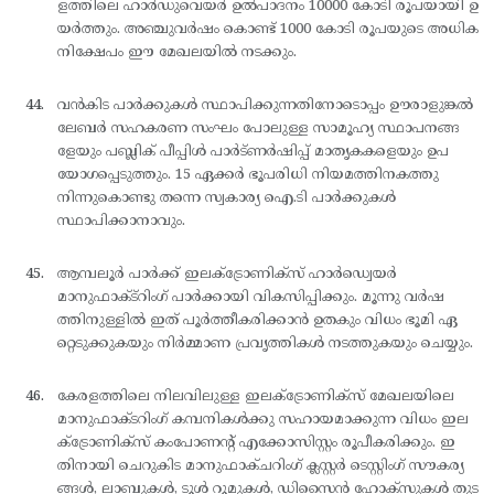
ളത്തിലെ ഹാര്‍ഡുവെയര്‍ ഉല്‍പാദനം 10000 കോടി രൂപയായി ഉ
യര്‍ത്തും. അഞ്ചുവര്‍ഷം കൊണ്ട് 1000 കോടി രൂപയുടെ അധിക
നിക്ഷേപം ഈ മേഖലയില്‍ നടക്കും.
വന്‍കിട പാര്‍ക്കുകള്‍ സ്ഥാപിക്കുന്നതിനോടൊപ്പം ഊരാളുങ്കല്‍
ലേബര്‍ സഹകരണ സംഘം പോലുള്ള സാമൂഹ്യ സ്ഥാപനങ്ങ
ളേയും പബ്ലിക് പീപ്പിള്‍ പാര്‍ട്ണര്‍ഷിപ്പ് മാതൃകകളെയും ഉപ
യോഗപ്പെടുത്തും. 15 ഏക്കര്‍ ഭൂപരിധി നിയമത്തിനകത്തു
നിന്നുകൊണ്ടു തന്നെ സ്വകാര്യ ഐ.ടി പാര്‍ക്കുകള്‍
സ്ഥാപിക്കാനാവും.
ആമ്പലൂര്‍ പാര്‍ക്ക് ഇലക്ട്രോണിക്സ് ഹാര്‍ഡ്വെയര്‍
മാനുഫാക്ട്റിംഗ് പാര്‍ക്കായി വികസിപ്പിക്കും. മൂന്നു വര്‍ഷ
ത്തിനുള്ളില്‍ ഇത് പൂര്‍ത്തീകരിക്കാന്‍ ഉതകും വിധം ഭൂമി ഏ
റ്റെടുക്കുകയും നിര്‍മ്മാണ പ്രവൃത്തികള്‍ നടത്തുകയും ചെയ്യും.
കേരളത്തിലെ നിലവിലുള്ള ഇലക്ട്രോണിക്സ് മേഖലയിലെ
മാനുഫാക്ടറിംഗ് കമ്പനികള്‍ക്കു സഹായമാക്കുന്ന വിധം ഇല
ക്ട്രോണിക്സ് കംപോണന്റ് എക്കോസിസ്റ്റം രൂപീകരിക്കും. ഇ
തിനായി ചെറുകിട മാനുഫാക്ചറിംഗ് ക്ലസ്റ്റര്‍ ടെസ്റ്റിംഗ് സൗകര്യ
ങ്ങള്‍, ലാബുകള്‍, ടൂള്‍ റൂമുകള്‍, ഡിസൈന്‍ ഹോക്സുകള്‍ തുട