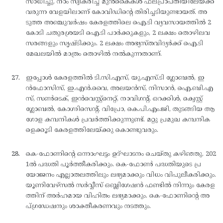
സാധിച്ചു. നാം സ്വീകരിച്ച മുന്‍കൈകള്‍ ഫലപ്രാപ്തിയിലേയ്ക്ക്
വരുന്ന വേളയിലാണ് കോവിഡിന്റെ തിരിച്ചടിയുണ്ടായത്. അ
ടുത്ത അഞ്ചുവര്‍ഷം കേരളത്തിലെ ഐ.ടി വ്യവസായത്തില്‍ 2
കോടി ചതുരശ്രയടി ഐ.ടി പാര്‍ക്കുകളും, 2 ലക്ഷം തൊഴിലവ
സരങ്ങളും സൃഷ്ടിക്കും. 2 ലക്ഷം അഭ്യസ്തവിദ്യര്‍ക്ക് ഐ.ടി
മേഖലയില്‍ മാത്രം തൊഴില്‍ നല്‍കുന്നതാണ്.
ഇപ്പോള്‍ കേരളത്തില്‍ ടി.സി.എസ്, യു.എസ്.ടി ഗ്ലോബല്‍, ഇ
ന്‍ഫോസിസ്, ഇ.എന്‍.വൈ, അലയന്‍സ്, നിസാന്‍, ഐ.ബി.എ
സ്, സണ്‍ടെക്, ഇന്‍വെസ്റ്റ്നെറ്റ്, നാവിഗന്റ്, ഒറക്കിള്‍, ക്വെസ്റ്റ്
ഗ്ലോബല്‍, കോഗ്നിസെന്റ്, വിപ്രോ, കെ.പി.എം.ജി, തുടങ്ങിയ ആ
ഗോള കമ്പനികള്‍ പ്രവര്‍ത്തിക്കുന്നുണ്ട്. മറ്റു പ്രമുഖ കമ്പനിക
ളെക്കൂടി കേരളത്തിലേയ്ക്കു കൊണ്ടുവരും.
കെ-ഫോണിന്റെ ഒന്നാംഘട്ടം ഉദ്ഘാടനം ചെയ്തു കഴിഞ്ഞു. 202
1ല്‍ പദ്ധതി പൂര്‍ത്തീകരിക്കും. കെ-ഫോണ്‍ പദ്ധതിയുടെ പ്ര
യോജനം എല്ലാതലത്തിലും ലഭ്യമാക്കും വിധം വിപുലീകരിക്കും.
യൂണിവേഴ്സല്‍ സര്‍വ്വീസ് ഒബ്ലിഗേഷന്‍ ഫണ്ടില്‍ നിന്നും കേരള
ത്തിന് അര്‍ഹമായ വിഹിതം ലഭ്യമാക്കും. കെ-ഫോണിന്റെ അ
പ്ഗ്രഡേഷനും ശാക്തീകരണവും നടത്തും.