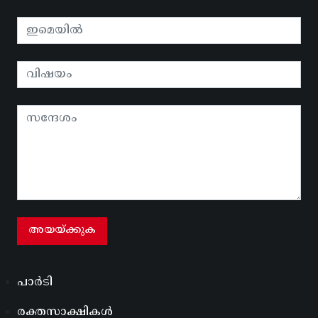
പാർടി
രക്തസാക്ഷികൾ