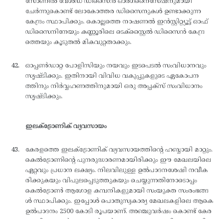
സോണില്‍ വേള്‍ഡ് ഡിസൈന്‍ ഓര്‍ഗനൈസേഷനുമായി
ചേര്‍ന്നുകൊണ്ട് ലോകോത്തര ഡിസൈനുകള്‍ ഉണ്ടാക്കുന്ന
കേന്ദ്രം സ്ഥാപിക്കും. കൊല്ലത്തെ നാഷണല്‍ ഇന്‍സ്റ്റിറ്റ്യൂട്ട് ഓഫ്
ഡിസൈനിനേയും കണ്ണൂരിലെ ടെക്സ്റ്റൈല്‍ ഡിസൈന്‍ കേന്ദ്ര
ത്തെയും കൂടുതല്‍ മികവുറ്റതാക്കും.
ഓപ്പണ്‍ഡാറ്റ പോളിസിയും നയവും ഇടപെടല്‍ സംവിധാനവും
സൃഷ്ടിക്കും. ഇതിനായി വിവിധ വകുപ്പുകളുടെ ഏകോപന
ത്തിനും നിര്‍വ്വഹണത്തിനുമായി ഒരു അപ്പക്സ് സംവിധാനം
സൃഷ്ടിക്കും.
ഇലക്ട്രോണിക് വ്യവസായം
കേരളത്തെ ഇലക്ട്രോണിക് വ്യവസായത്തിന്റെ ഹബ്ബായി മാറ്റും.
കെല്‍ട്രോണിന്റെ പുനരുദ്ധാരണമായിരിക്കും ഈ മേഖലയിലെ
ഏറ്റവും പ്രധാന ലക്ഷ്യം. നിലവിലുള്ള ഉല്‍പാദനശേഷി നവീക
രിക്കുകയും വിപുലപ്പെടുത്തുകയും ചെയ്യുന്നതിനോടൊപ്പം
കെല്‍ട്രോണ്‍ ആഗോള കമ്പനികളുമായി സംയുക്ത സംരംഭങ്ങ
ള്‍ സ്ഥാപിക്കും. ഇപ്പോള്‍ പൊതുസ്വകാര്യ മേഖലകളിലെ ആകെ
ഉല്‍പാദനം 2500 കോടി രൂപയാണ്. അഞ്ചുവര്‍ഷം കൊണ്ട് കേര