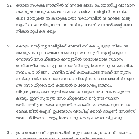
ഊര്‍ജ സംരക്ഷണത്തില്‍ നിന്നുള്ള ലാഭം ഉപയോഗിച്ച് വരുമാന
വും മൂലധനവും കണ്ടെത്തുന്ന എനര്‍ജി സര്‍വ്വീസ് കമ്പനിക
ളുടെ മാതൃകയില്‍ കാര്യക്ഷമതാ വര്‍ദ്ധനവില്‍ നിന്നുള്ള മൂല്യ
സൃഷ്ടി ലക്ഷ്യമിടുന്ന ബിസിനസ് പ്രോസസ് മാനേജ്മെന്റ് കമ്പ
നികള്‍ രൂപീകരിക്കും.
കേരളം നെറ്റ് ന്യൂട്രാലിറ്റിക്ക് വേണ്ടി സ്വീകരിച്ചിട്ടുള്ള നിലപാട്
തുടരും. ഇന്റര്‍നാഷണല്‍ സെന്റര്‍ ഫോര്‍ ഫ്രീ ആന്റ് ഓപ്പണ്‍
സോഴ്സ് സോഫ്ട്വെയര്‍ ഇന്ത്യയില്‍ ശ്രദ്ധേയമായ സ്ഥാനം
നേടിക്കഴിഞ്ഞു. ഓപ്പണ്‍ സോഴ്സ് ആപ്ലിക്കേഷനുകളുടെ വിക
സനം, പരിശീലനം എന്നിവയ്ക്ക് കഇഎഛടട ആണ് നേതൃത്വം
നല്‍കുന്നത്. സംസ്ഥാന സര്‍ക്കാറിന്റെ ഇ-ഗവേണന്‍സില്‍ സ്വത
ന്ത്ര സോഫ്റ്റുവെയര്‍ കൂടുതല്‍ ഉപയോഗപ്പെടുത്തും.
വിദ്യാഭ്യാസം, വൈദ്യുതി തുടങ്ങിയ ഒട്ടേറെ മേഖലകള്‍ പൂര്‍ണ
മായും ഇന്ന് സ്വതന്ത്ര സോഫ്റ്റുവെയറിന്റെ അടിസ്ഥാന
ത്തിലാണ് പ്രവര്‍ത്തിക്കുന്നത്. ചെറുകിട ഇടത്തരം വ്യവസായ
മേഖലയില്‍ ഐ.ടി ഉപയോഗം വ്യാപിപ്പിക്കാന്‍ ഓപ്പണ്‍ സോഴ്സ്
അധിഷ്ഠിതമായ ആപ്ലിക്കേഷനുകള്‍ പ്രോത്സാഹിപ്പിക്കും.
ഇ-ഗവേണന്‍സ് ശൃംഖലയില്‍ സുപ്രധാന കണ്ണിയാണ് അക്ഷയ