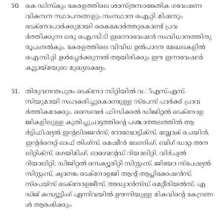
കെ-ഡിസ്കും കേരളത്തിലെ ശാസ്ത്രസാങ്കേതിക ഗവേഷണ
വികസന സ്ഥാപനങ്ങളും സംസ്ഥാന ഐ.റ്റി മിഷനും
ടെക്നോപാര്‍ക്കുമായി കൈകോര്‍ത്തുകൊണ്ട് പ്രവ
ര്‍ത്തിക്കുന്ന ഒരു ഐ.സി.ടി ഇന്നൊവേഷന്‍ സംവിധാനത്തിനു
രൂപംനല്‍കും. കേരളത്തിലെ വിവിധ ഉല്‍പാദന മേഖലകളില്‍
ഐ.സി.റ്റി ഉള്‍ച്ചേര്‍ക്കുന്നത് ആയിരിക്കും ഈ ഇന്നവേഷന്‍
കൂട്ടായ്മയുടെ മുഖ്യലക്ഷ്യം.
തിരുവനന്തപുരം ടെക്നോ സിറ്റിയില്‍ വ.ിഎസ്.എസ്.
സിയുമായി സഹകരിച്ചുകൊണ്ടുള്ള സ്പേസ് പാര്‍ക്ക് പ്രാവ
ര്‍ത്തികമാക്കും. സൈബര്‍ ഫിസിക്കല്‍ ഡിജിറ്റല്‍ ടെക്നോള
ജികളിലുള്ള കുതിച്ചുചാട്ടത്തിന്റെ പശ്ചാത്തലത്തില്‍ ആ
ര്‍ട്ടിഫിഷ്യല്‍ ഇന്റലിജെന്‍സ്, റോബോട്ടിക്സ്, ബ്ലോക് ചെയിന്‍,
ഇന്റര്‍നെറ്റ് ഓഫ് തിംഗ്സ്, മെഷീന്‍ ലേണിംഗ്, ബിഗ് ഡാറ്റ അന
ലിറ്റിക്സ്, ഗെയിമിംഗ്, ഓഗ്മെന്റഡ് റിയാലിറ്റി, വിര്‍ച്വല്‍
റിയാലിറ്റി, ഡിജിറ്റല്‍ സെക്യൂരിറ്റി സിസ്റ്റംസ്, ജിയോ സ്പേഷ്യല്‍
സിസ്റ്റംസ്, ക്വാണ്ടം ടെക്നോളജി ആന്റ് ആപ്ലിക്കേഷന്‍സ്,
സ്പെയ്സ് ടെക്നോളജീസ്, അഡ്വാന്‍സ്ഡ് മെറ്റീരിയല്‍സ്, എ
ഡ്ജ് കമ്പ്യൂട്ടിംഗ് എന്നിവയില്‍ ഊന്നിയുള്ള മികവിന്റെ കേന്ദ്രങ്ങ
ള്‍ ആരംഭിക്കും.