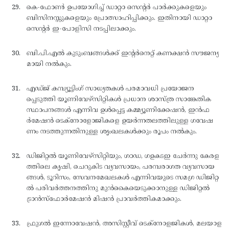
കെ-ഫോണ്‍ ഉപയോഗിച്ച് ഡാറ്റാ സെന്റര്‍ പാര്‍ക്കുകളെയും
ബിസിനസ്സുകളെയും പ്രോത്സാഹിപ്പിക്കും. ഇതിനായി ഡാറ്റാ
സെന്റര്‍ ഇ-പോളിസി നടപ്പിലാക്കും.
ബി.പി.എല്‍ കുടുംബങ്ങള്‍ക്ക് ഇന്റര്‍നെറ്റ് കണക്ഷന്‍ സൗജന്യ
മായി നല്‍കും.
എഡ്ജ് കമ്പ്യൂട്ടിംഗ് സാധ്യതകള്‍ പരമാവധി പ്രയോജന
പ്പെടുത്തി യൂണിവേഴ്സിറ്റികള്‍ പ്രധാന ശാസ്ത്ര സാങ്കേതിക
സ്ഥാപനങ്ങള്‍ എന്നിവ ഉള്‍പ്പെട്ട കമ്മ്യൂണിക്കേഷന്‍, ഇന്‍ഫ
ര്‍മേഷന്‍ ടെക്നോളോജികളെ ഉയര്‍ന്നതലത്തിലുള്ള ഗവേഷ
ണം നടത്തുന്നതിനുള്ള ശൃംഖലകള്‍ക്കും രൂപം നല്‍കും.
ഡിജിറ്റല്‍ യൂണിവേഴ്സിറ്റിയും, ഗഠഡ, ഗഉകടഇ ചേര്‍ന്നു കേരള
ത്തിലെ കൃഷി, ചെറുകിട വ്യവസായം, പരമ്പരാഗത വ്യവസായ
ങ്ങള്‍, ടൂറിസം, സേവനമേഖലകള്‍ എന്നിവയുടെ സമഗ്ര ഡിജിറ്റ
ല്‍ പരിവര്‍ത്തനത്തിനു മുന്‍കൈയെടുക്കാനുള്ള ഡിജിറ്റല്‍
ട്രാന്‍സ്ഫോര്‍മേഷന്‍ മിഷന്‍ പ്രാവര്‍ത്തികമാക്കും.
ഫ്രുഗല്‍ ഇന്നോവേഷന്‍, അസിസ്റ്റീവ് ടെക്നോളജികള്‍, മലയാള