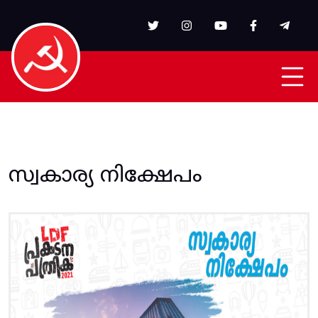
Skip to main content
സ്വകാര്യ നിക്ഷേപം