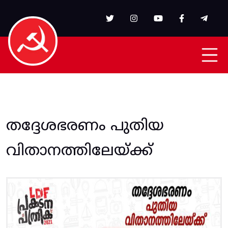
Skip to main content
തദ്ദേശഭരണം പുതിയ
വിതാനത്തിലേയ്ക്ക്