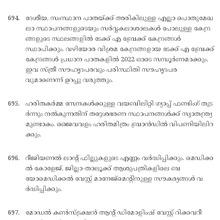
ദേശീയ, സംസ്ഥാന പാതയ്ക്ക് അരികിലുള്ള എല്ലാ പൊതുമേഖ
ലാ സ്ഥാപനങ്ങളുടെയും സര്‍വ്വകലാശാലകള്‍ പോലുള്ള കേന്ദ്ര
ങ്ങളുടെ സ്ഥലങ്ങളില്‍ ടേക്ക് എ ബ്രേക്ക് കേന്ദ്രങ്ങള്‍
സ്ഥാപിക്കും. വഴിയോര വിശ്രമ കേന്ദ്രങ്ങളായ ടേക്ക് എ ബ്രേക്ക്
കേന്ദ്രങ്ങള്‍ പ്രധാന പാതകളില്‍ 2022 ഓടെ സമ്പൂര്‍ണമാക്കും.
ഇവ സ്ത്രീ സൗഹൃദപരവും പരിസ്ഥിതി സൗഹൃദപര
വുമാണെന്ന് ഉറപ്പു വരുത്തും.
ഹരിതകര്‍മ്മ സേനകള്‍ക്കുള്ള വയബിലിറ്റി ഗ്യാപ്പ് ഫണ്ടിംഗ് തുട
ര്‍ന്നും നല്‍കുന്നതിന് തദ്ദേശഭരണ സ്ഥാപനങ്ങള്‍ക്ക് സ്വാതന്ത്ര്യ
മുണ്ടാകം. ജൈവവളം ഹരിതമിത്രം ബ്രാന്‍ഡില്‍ വിപണിയിലിറ
ക്കും.
റീജിയണല്‍ ലാന്റ് ഫില്ലുകളുടെ എണ്ണം വര്‍ദ്ധിപ്പിക്കും. മെഡിക്ക
ല്‍ കോളേജ്, ജില്ലാ-താലൂക്ക് ആശുപത്രികളിലെ ബ
യോമെഡിക്കല്‍ വേസ്റ്റ് മാനേജ്മെന്റിനുള്ള സൗകര്യങ്ങള്‍ വ
ര്‍ദ്ധിപ്പിക്കും.
മോഡല്‍ കണ്‍സ്ട്രക്ഷന്‍ ആന്റ് ഡിമോളിംഷ് വേസ്റ്റ് റിക്കവറീ