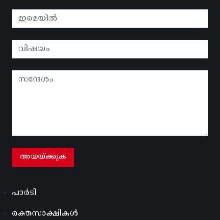
പാർടി
രക്തസാക്ഷികൾ