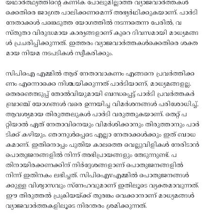
യഥാർത്ഥ്യത്തിന്റെ കണിക പോലുമില്ലാത്ത വ്യാജവാർത്തകൾ
ക്കെതിരെ ജാഗ്രത പാലിക്കണമെന്ന് അഭ്യർഥിക്കുകയാണ്. പാർടി
നേതാക്കൾ പങ്കെടുത്ത യോഗത്തിൽ നടന്നതെന്ന പേരിൽ, വ
സ്തുതാ വിരുദ്ധമായ കാര്യങ്ങളാണ് കുറെ ദിവസമായി മാധ്യമങ്ങ
ൾ പ്രചരിപ്പിക്കുന്നത്. ഇത്തരം വ്യാജവാർത്തകൾക്കെതിരെ ശക്ത
മായ നിയമ നടപടികൾ സ്വീകരിക്കും.
സിപിഐ എമ്മിൽ ആര് നേതാവാകണം എങ്ങനെ പ്രവർത്തിക്ക
ണം എന്നൊക്കെ നിശ്ചയിക്കുന്നത് പാർടിയാണ്, മാധ്യമങ്ങളല്ല.
തെരഞ്ഞെടുപ്പ് തോൽവിയുമായി ബന്ധപ്പെട്ട് പാർടി പ്രവർത്തകർ
ബ്രാഞ്ച് യോഗങ്ങൾ വരെ ഉന്നയിച്ച വിമർശനങ്ങൾ പരിശോധിച്ച്,
ആവശ്യമായ തിരുത്തലുകൾ പാർടി വരുത്തുകയാണ്. തെറ്റ് പ
റ്റിയാൽ ഏത് നേതാവിനെയും വിമർശിക്കാനും തിരുത്താനും പാർ
ടിക്ക് കഴിയും. ഞാനുൾപ്പെടെ എല്ലാ നേതാക്കൾക്കും ഇത് ബാധ
കമാണ്. ഇതിനൊപ്പം പുതിയ കാലത്തെ വെല്ലുവിളികൾ നേരിടാൻ
പൊതുജനങ്ങളിൽ നിന്ന് അഭിപ്രായങ്ങളും തേടുന്നുണ്ട്. പ
തിനായിരക്കണക്കിന് നിർദ്ദേശങ്ങളാണ് പൊതുജനങ്ങളിൽ
നിന്ന് ഇതിനകം ലഭിച്ചത്. സിപിഐvഎമ്മിൽ പൊതുജനങ്ങൾ
ക്കുള്ള വിശ്വാസവും സ്നേഹവുമാണ് ഇതിലൂടെ വ്യക്തമാവുന്നത്.
ഈ തിരുത്തൽ പ്രക്രിയയ്ക്ക് തുരങ്കം വെക്കാനാണ് മാധ്യമങ്ങൾ
വ്യാജവാർത്തകളിലൂടെ നിരന്തരം ശ്രമിക്കുന്നത്.