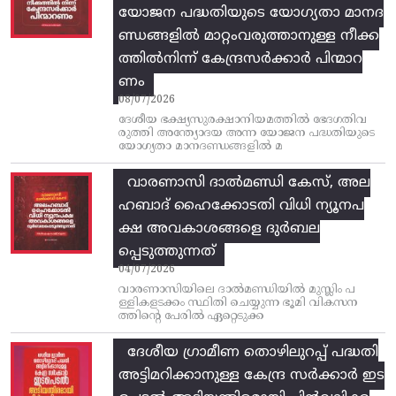
യോജന പദ്ധതിയുടെ യോഗ്യതാ മാനദ
ണ്ഡങ്ങളിൽ മാറ്റംവരുത്താനുള്ള നീക്ക
ത്തിൽനിന്ന്‌ കേന്ദ്രസർക്കാർ പിന്മാറ
ണം
08/07/2026
ദേശീയ ഭക്ഷ്യസുരക്ഷാനിയമത്തിൽ ഭേദഗതിവ
രുത്തി അന്ത്യോദയ അന്ന യോജന പദ്ധതിയുടെ
യോഗ്യതാ മാനദണ്ഡങ്ങളിൽ മ
വാരണാസി ദാൽമണ്ഡി കേസ്, അല
ഹബാദ് ഹൈക്കോടതി വിധി ന്യൂനപ
ക്ഷ അവകാശങ്ങളെ ദുർബല
പ്പെടുത്തുന്നത്
04/07/2026
വാരണാസിയിലെ ദാൽമണ്ഡിയിൽ മുസ്ലിം പ
ള്ളികളടക്കം സ്ഥിതി ചെയ്യുന്ന ഭൂമി വികസന
ത്തിന്റെ പേരിൽ ഏറ്റെടുക്ക
ദേശീയ ഗ്രാമീണ തൊഴിലുറപ്പ്‌ പദ്ധതി
അട്ടിമറിക്കാനുള്ള കേന്ദ്ര സര്‍ക്കാര്‍ ഇട