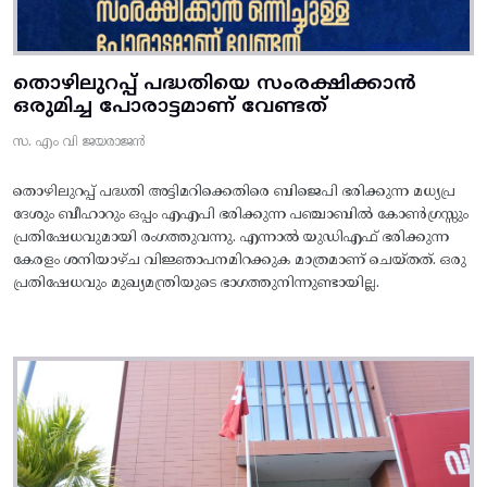
തൊഴിലുറപ്പ് പദ്ധതിയെ സംരക്ഷിക്കാൻ
ഒരുമിച്ച പോരാട്ടമാണ് വേണ്ടത്
സ. എം വി ജയരാജൻ
തൊഴിലുറപ്പ് പദ്ധതി അട്ടിമറിക്കെതിരെ ബിജെപി ഭരിക്കുന്ന മധ്യപ്ര
ദേശും ബീഹാറും ഒപ്പം എഎപി ഭരിക്കുന്ന പഞ്ചാബിൽ കോൺഗ്രസ്സും
പ്രതിഷേധവുമായി രംഗത്തുവന്നു. എന്നാൽ യുഡിഎഫ് ഭരിക്കുന്ന
കേരളം ശനിയാഴ്ച വിജ്ഞാപനമിറക്കുക മാത്രമാണ് ചെയ്തത്. ഒരു
പ്രതിഷേധവും മുഖ്യമന്ത്രിയുടെ ഭാഗത്തുനിന്നുണ്ടായില്ല.