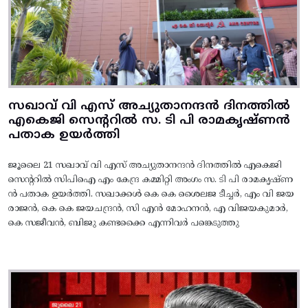
സഖാവ് വി എസ് അച്യുതാനന്ദൻ ദിനത്തിൽ
എകെജി സെന്ററിൽ സ. ടി പി രാമകൃഷ്‌ണൻ
പതാക ഉയർത്തി
ജൂലൈ 21 സഖാവ് വി എസ് അച്യുതാനന്ദൻ ദിനത്തിൽ എകെജി
സെന്ററിൽ സിപിഐ എം കേന്ദ്ര കമ്മിറ്റി അംഗം സ. ടി പി രാമകൃഷ്‌ണ
ൻ പതാക ഉയർത്തി. സഖാക്കൾ കെ കെ ശൈലജ ടീച്ചർ, എം വി ജയ
രാജൻ, കെ കെ ജയചന്ദ്രൻ, സി എൻ മോഹനൻ, എ വിജയകുമാർ,
കെ സജീവൻ, ബിജു കണ്ടക്കൈ എന്നിവർ പങ്കെടുത്തു