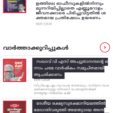
ളത്തിലെ ഓഫീസുകളിൽനിന്നും
മുന്നറിയിപ്പില്ലാതെ എണ്ണൂറോളം
ജീവനക്കാരെ പിരിച്ചുവിട്ടതിൽ‌ ശ
ക്തമായ പ്രതിഷേധം ഉയരണം
08/07/2026
വാർത്താക്കുറിപ്പുകൾ
സഖാവ് വി എസ്‌ അച്യുതാനന്ദന്റെ ഒ
ന്നാം ചരമ വാര്‍ഷികം സമുചിതമായി
ആചരിക്കണം
10/07/2026
സിപിഐ എം സ്ഥാപക നേതാവും, നാടിനെ സംര
ക്ഷിക്കാനുള്ള നിരവധി പോരാട്ടങ്ങള്‍ക്ക്‌
നേതൃത്വം നല്‍കിയ കമ്മ്
ദേശീയ ഭക്ഷ്യസുരക്ഷാനിയമത്തിൽ
ഭേദഗതിവരുത്തി അന്ത്യോദയ അന്ന