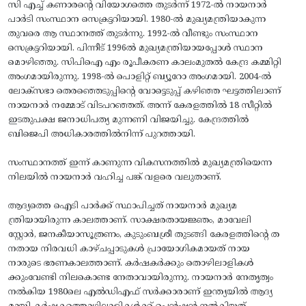
​സി എച്ച് കണാരന്റെ വിയോഗത്തെ തുടർന്ന് 1972-ൽ നായനാർ
പാർടി സംസ്ഥാന സെക്രട്ടറിയായി. 1980-ൽ മുഖ്യമന്ത്രിയാകുന്ന
തുവരെ ആ സ്ഥാനത്ത് തുടർന്നു. 1992-ൽ വീണ്ടും സംസ്ഥാന
സെക്രട്ടറിയായി. പിന്നീട് 1996ൽ മുഖ്യമന്ത്രിയായപ്പോൾ സ്ഥാന
മൊഴിഞ്ഞു. സിപിഐ എം രൂപീകരണ കാലംമുതൽ കേന്ദ്ര കമ്മിറ്റി
അംഗമായിരുന്നു. 1998-ൽ പൊളിറ്റ് ബ്യൂറോ അംഗമായി. 2004-ൽ
ലോക്‌സഭാ തെരഞ്ഞെടുപ്പിന്റെ വോട്ടെടുപ്പ് കഴിഞ്ഞ ഘട്ടത്തിലാണ്
നായനാർ നമ്മോട് വിടപറഞ്ഞത്. അന്ന് കേരളത്തിൽ 18 സീറ്റിൽ
ഇടതുപക്ഷ ജനാധിപത്യ മുന്നണി വിജയിച്ചു. കേന്ദ്രത്തിൽ
ബിജെപി അധികാരത്തിൽനിന്ന് പുറത്തായി.
​സംസ്ഥാനത്ത് ഇന്ന് കാണുന്ന വികസനത്തിൽ മുഖ്യമന്ത്രിയെന്ന
നിലയിൽ നായനാർ വഹിച്ച പങ്ക് വളരെ വലുതാണ്.
ആദ്യത്തെ ഐടി പാർക്ക് സ്ഥാപിച്ചത് നായനാർ മുഖ്യമ
ന്ത്രിയായിരുന്ന കാലത്താണ്. സാക്ഷരതായജ്ഞം, മാവേലി
സ്റ്റോർ, ജനകീയാസൂത്രണം, കുടുംബശ്രീ തുടങ്ങി കേരളത്തിന്റെ ത
നതായ നിരവധി കാഴ്‌ചപ്പാടുകൾ പ്രായോഗികമായത് നായ
നാരുടെ ഭരണകാലത്താണ്. കർഷകർക്കും തൊഴിലാളികൾ
ക്കുംവേണ്ടി നിലകൊണ്ട നേതാവായിരുന്നു. നായനാർ നേതൃത്വം
നൽകിയ 1980ലെ എൽഡിഎഫ് സർക്കാരാണ് ഇന്ത്യയിൽ ആദ്യ