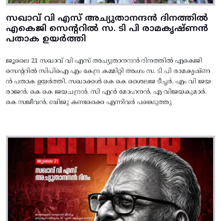
സഖാവ് വി എസ് അച്യുതാനന്ദൻ ദിനത്തിൽ
എകെജി സെന്ററിൽ സ. ടി പി രാമകൃഷ്‌ണൻ
പതാക ഉയർത്തി
ജൂലൈ 21 സഖാവ് വി എസ് അച്യുതാനന്ദൻ ദിനത്തിൽ എകെജി
സെന്ററിൽ സിപിഐ എം കേന്ദ്ര കമ്മിറ്റി അംഗം സ. ടി പി രാമകൃഷ്‌ണ
ൻ പതാക ഉയർത്തി. സഖാക്കൾ കെ കെ ശൈലജ ടീച്ചർ, എം വി ജയ
രാജൻ, കെ കെ ജയചന്ദ്രൻ, സി എൻ മോഹനൻ, എ വിജയകുമാർ,
കെ സജീവൻ, ബിജു കണ്ടക്കൈ എന്നിവർ പങ്കെടുത്തു