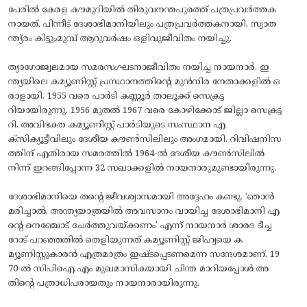
പേരിൽ കേരള കൗമുദിയിൽ തിരുവനന്തപുരത്ത് പത്രപ്രവർത്തക
നായത്. പിന്നീട് ദേശാഭിമാനിയിലും പത്രപ്രവർത്തകനായി. സ്വാത
ന്ത്യ്രം കിട്ടുംമുമ്പ് ആറുവർഷം ഒളിവുജീവിതം നയിച്ചു.
​ത്യാഗോജ്വലമായ സമരസംഘടനാജീവിതം നയിച്ച നായനാർ, ഇ
ന്ത്യയിലെ കമ്യൂണിസ്റ്റ് പ്രസ്ഥാനത്തിന്റെ മുൻനിര നേതാക്കളിൽ ഒ
രാളായി. 1955 വരെ പാർടി കണ്ണൂർ താലൂക്ക് സെക്രട്ട
റിയായിരുന്നു. 1956 മുതൽ 1967 വരെ കോഴിക്കോട് ജില്ലാ സെക്രട്ട
റി. അവിഭക്ത കമ്യൂണിസ്റ്റ് പാർടിയുടെ സംസ്ഥാന എ
ക്‌സിക്യൂട്ടീവിലും ദേശീയ കൗൺസിലിലും അംഗമായി. റിവിഷനിസ
ത്തിന് എതിരായ സമരത്തിൽ 1964-ൽ ദേശീയ കൗൺസിലിൽ
നിന്ന് ഇറങ്ങിപ്പോന്ന 32 സഖാക്കളിൽ നായനാരുമുണ്ടായിരുന്നു.
​​ദേശാഭിമാനിയെ തന്റെ ജീവശ്വാസമായി അദ്ദേഹം കണ്ടു. ‘ഞാൻ
മരിച്ചാൽ, അന്ത്യയാത്രയിൽ അവസാനം വായിച്ച ദേശാഭിമാനി എ
ന്റെ നെഞ്ചോട് ചേർത്തുവയ്ക്കണം' എന്ന് നായനാർ ശാരദ ടീച്ച
റോട് പറഞ്ഞതിൽ തെളിയുന്നത് കമ്യൂണിസ്റ്റ് ജിഹ്വയെ ക
മ്യൂണിസ്റ്റുകാരൻ എത്രമാത്രം ഇഷ്ടപ്പെടണമെന്ന സന്ദേശമാണ്. 19
70-ൽ സിപിഐ എം മുഖമാസികയായി ചിന്ത മാറിയപ്പോൾ അ
തിന്റെ പത്രാധിപരായതും നായനാരായിരുന്നു.