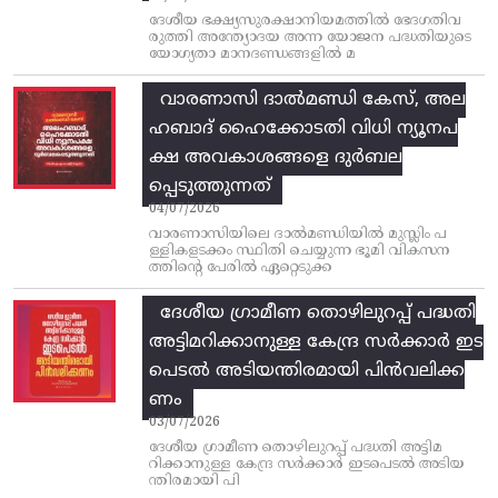
ദേശീയ ഭക്ഷ്യസുരക്ഷാനിയമത്തിൽ ഭേദഗതിവ
രുത്തി അന്ത്യോദയ അന്ന യോജന പദ്ധതിയുടെ
യോഗ്യതാ മാനദണ്ഡങ്ങളിൽ മ
വാരണാസി ദാൽമണ്ഡി കേസ്, അല
ഹബാദ് ഹൈക്കോടതി വിധി ന്യൂനപ
ക്ഷ അവകാശങ്ങളെ ദുർബല
പ്പെടുത്തുന്നത്
04/07/2026
വാരണാസിയിലെ ദാൽമണ്ഡിയിൽ മുസ്ലിം പ
ള്ളികളടക്കം സ്ഥിതി ചെയ്യുന്ന ഭൂമി വികസന
ത്തിന്റെ പേരിൽ ഏറ്റെടുക്ക
ദേശീയ ഗ്രാമീണ തൊഴിലുറപ്പ്‌ പദ്ധതി
അട്ടിമറിക്കാനുള്ള കേന്ദ്ര സര്‍ക്കാര്‍ ഇട
പെടല്‍ അടിയന്തിരമായി പിന്‍വലിക്ക
ണം
03/07/2026
ദേശീയ ഗ്രാമീണ തൊഴിലുറപ്പ്‌ പദ്ധതി അട്ടിമ
റിക്കാനുള്ള കേന്ദ്ര സര്‍ക്കാര്‍ ഇടപെടല്‍ അടിയ
ന്തിരമായി പി