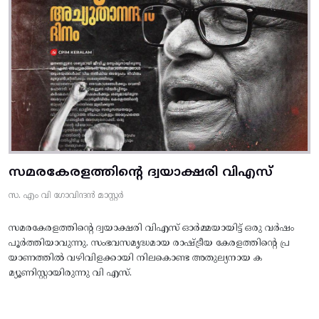
സമരകേരളത്തിൻ്റെ ദ്വയാക്ഷരി വിഎസ്
സ. എം വി ഗോവിന്ദൻ മാസ്റ്റർ
സമരകേരളത്തിൻ്റെ ദ്വയാക്ഷരി വിഎസ് ഓർമ്മയായിട്ട് ഒരു വർഷം
പൂർത്തിയാവുന്നു. സംഭവസമൃദ്ധമായ രാഷ്ട്രീയ കേരളത്തിന്റെ പ്ര
യാണത്തിൽ വഴിവിളക്കായി നിലകൊണ്ട അതുല്യനായ ക
മ്യൂണിസ്റ്റായിരുന്നു വി എസ്.