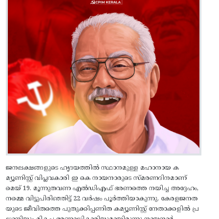
ജനലക്ഷങ്ങളുടെ ഹൃദയത്തിൽ സ്ഥാനമുള്ള മഹാനായ ക
മ്യൂണിസ്റ്റ് വിപ്ലവകാരി ഇ കെ നായനാരുടെ സ്‌മരണദിനമാണ്
മെയ് 19. മൂന്നുതവണ എൽഡിഎഫ് ഭരണത്തെ നയിച്ച അദ്ദേഹം,
നമ്മെ വിട്ടുപിരിഞ്ഞിട്ട് 22 വർഷം പൂർത്തിയാകുന്നു. കേരളജനത
യുടെ ജീവിതത്തെ പുതുക്കിപ്പണിത കമ്യൂണിസ്റ്റ് നേതാക്കളിൽ പ്ര