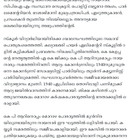
ധാനിയും മികച്ച ഭരണാധികാരിയുമായിരുന്നു നായനാർ.
സിപിഐ എം സംസ്ഥാന സെക്രട്ടറി, പൊളിറ്റ് ബ്യൂറോ അംഗം, പാർ
ലമെന്റേറിയൻ, ദേശാഭിമാനി മുഖ്യപത്രാധിപർ, എഴുത്തുകാരൻ,
പ്രസംഗകൻ തുടങ്ങിയ നിലയിലെല്ലാം അനന്യമായ
ശൈലിയായിരുന്നു അദ്ദേഹത്തിന്റേത്.
​സ്‌കൂൾ വിദ്യാർഥിയായിരിക്കെ ബാലസംഘത്തിലൂടെ സഖാവ്
പൊതുരംഗത്തെത്തി. കല്യാശേരി ഹയർ എലിമെന്ററി സ്‌കൂളിൽ ദ
ളിത് കുട്ടികൾക്ക് പ്രവേശനം നിഷേധിച്ചതിനെതിരെ, കെ കേളപ്പ
ന്റെ നേതൃത്വത്തിൽ എ കെ ജിക്കും കെ പി ആറിനുമൊപ്പം നായ
നാരും സമരത്തിനിറങ്ങി. ആദ്യം കോൺഗ്രസിലും 1940നുമുമ്പുത
ന്നെ കോൺഗ്രസ് സോഷ്യലിസ്റ്റ് പാർടിയിലും തുടർന്ന് കമ്യൂണിസ്റ്റ്
പാർടിയിലുമെത്തി. സംഘടനാപ്രവർത്തനം സജീവമായതോടെ
വിദ്യാഭ്യാസം മുടങ്ങി. 1940 ഏപ്രിലിലെ തൊഴിലാളി പണിമുടക്ക്
ആദ്യ ജയിൽവാസത്തിന് കാരണമായി. ശിക്ഷ കഴിഞ്ഞ് പുറ
ത്തുവന്നശേഷം മൊറാഴ കർഷകപോരാട്ടത്തിന്റെ നേതാക്കളിൽ ഒ
രാളായി.
​കെ പി ആറിനൊപ്പം മൊറാഴ പോരാട്ടത്തിൽ മുൻനിര
യിലുണ്ടായിരുന്ന നായനാർ ഈ ഘട്ടത്തിൽ ഒളിവിൽ പോയി. ക
യ്യൂർ സമരത്തിലും സജീവപങ്കാളിയായി. ഈ കേസിൽ നായനാരെ
പ്രതിയാക്കുകയും ചെയ്തു. ഇക്കാലയളവിലാണ് സുകുമാരനെന്ന