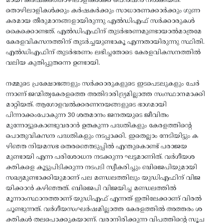
മായി കർഷകത്തൊഴിലാളികൾക്ക് പെൻഷൻ നൽകിയത്.
തൊഴിലാളികൾക്കും കർഷകർക്കും സാധാരണക്കാർക്കും ഗുണ
കരമായ തീരുമാനങ്ങളായിരുന്നു എൽഡിഎഫ് സർക്കാരുകൾ
കൈക്കൊണ്ടത്. എൽഡിഎഫിന് തുടർഭരണമുണ്ടായാൽമാത്രമേ
കേരളവികസനത്തിന് തുടർച്ചയുണ്ടാകൂ എന്നതായിരുന്നു സ്ഥിതി.
എൽഡിഎഫിന് തുടർഭരണം ലഭിച്ചതോടെ കേരളവികസനത്തിൽ
വലിയ കുതിപ്പുതന്നെ ഉണ്ടായി.
​നമ്മുടെ പ്രക്ഷോഭങ്ങളും സർക്കാരുകളുടെ ഇടപെടലുകളും ചേർ
ന്നാണ് ജന്മിത്വകേരളത്തെ അതിദാരിദ്ര്യമില്ലാത്ത സംസ്ഥാനമാക്കി
മാറ്റിയത്. ആഗോളവൽക്കരണനയങ്ങളുടെ ഭാഗമായി
പിന്നാക്കംപോകുന്ന 30 ശതമാനം ജനതയുടെ ജീവിതം
മുന്നോട്ടുകൊണ്ടുവരാൻ ഉതകുന്ന പദ്ധതികളും കേരളത്തിന്റെ
പൊതുവികസന പദ്ധതികളും നടപ്പാക്കി. ഇതെല്ലാം നേടിയിട്ടും ക
ഴിഞ്ഞ നിയമസഭ തെരഞ്ഞെടുപ്പിൽ എന്തുകൊണ്ട് പരാജയ
മുണ്ടായി എന്ന പരിശോധന നടക്കുന്ന ഘട്ടമാണിത്‌. വർഗീയശ
ക്തികളെ കൂട്ടുപിടിക്കുന്ന നടപടി സ്വീകരിച്ചും ബിജെപിയുമായി
സഖ്യമുണ്ടാക്കിയുമാണ് പല മണ്ഡലത്തിലും യുഡിഎഫിന് വിജ
യിക്കാൻ കഴിഞ്ഞത്. ബിജെപി വിജയിച്ച മണ്ഡലത്തിൽ
മൂന്നാംസ്ഥാനത്താണ് യുഡിഎഫ് എന്നത് ഇതിലേക്കാണ് വിരൽ
ചൂണ്ടുന്നത്. വർഗീയസംഘർഷമില്ലാത്ത കേരളത്തിൽ അത്തരം ശ
ക്തികൾ തലപൊക്കുകയാണ്. വരാനിരിക്കുന്ന വിപത്തിന്റെ സൂച