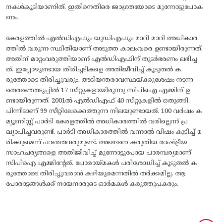
നകൾകൂടിയാണിത്. ഇതിനെതിരെ ജാഗ്രതയോടെ മുന്നോട്ടുപോക
ണം.
​കേരളത്തിൽ എൽഡിഎഫും യുഡിഎഫും മാറി മാറി അധികാര
ത്തിൽ വരുന്ന സ്ഥിതിയാണ് അടുത്ത കാലംവരെ ഉണ്ടായിരുന്നത്.
അതിന് മാറ്റംവരുത്തിയാണ് എൽഡിഎഫിന് തുടർഭരണം ലഭിച്ച
ത്. ഇപ്പോഴുണ്ടായ തിരിച്ചടികളെ അതിജീവിച്ച് കൂടുതൽ ക
രുത്തോടെ തിരിച്ചുവരും. അടിയന്തരാവസ്ഥയ്‌ക്കുശേഷം നടന്ന
തെരഞ്ഞെടുപ്പിൽ 17 സീറ്റുകളായിരുന്നു സിപിഐ എമ്മിന്‌ ഉ
ണ്ടായിരുന്നത്. 2001ൽ എൽഡിഎഫ്‌ 40 സീറ്റുകളിൽ ഒതുങ്ങി.
പിന്നീടാണ് 99 സീറ്റിലേക്കെത്തുന്ന നിലയുണ്ടായത്. 100 വർഷം ക
മ്യൂണിസ്റ്റ് പാർടി കേരളത്തിൽ അധികാരത്തിൽ വരില്ലെന്ന് പ്ര
ഖ്യാപിച്ചവരുണ്ട്. പാർടി അധികാരത്തിൽ വന്നാൽ വിഷം കുടിച്ച് മ
രിക്കുമെന്ന് പറഞ്ഞവരുമുണ്ട്. അങ്ങനെ കരുതിയ രാഷ്ട്രീയ
സാഹചര്യങ്ങളെ അതിജീവിച്ച് മുന്നോട്ടുപോയ പാരമ്പര്യമാണ്
സിപിഐ എമ്മിന്റേത്‌. പോരായ്‌മകൾ പരിശോധിച്ച് കൂടുതൽ ക
രുത്തോടെ തിരിച്ചുവരാൻ കഴിയുമെന്നതിൽ തർക്കമില്ല. ആ
പോരാട്ടങ്ങൾക്ക്‌ നായനാരുടെ ഓർമകൾ കരുത്തുപകരും.