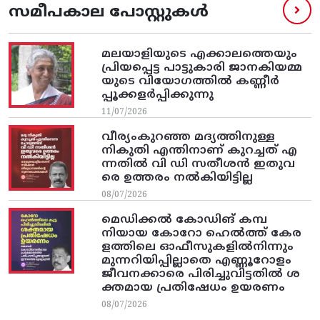
സമീപകാല പോസ്റ്റുകൾ
മലയാളിയുടെ എക്കാലത്തെയും
പ്രിയപ്പെട്ട പാട്ടുകാരി ജാനകിയമ്മ
യുടെ വിയോഗത്തിൽ കണ്ണീർ
പ്പൂക്കളർപ്പിക്കുന്നു
11/07/2026
വീര്യംകുറഞ്ഞ മദ്യത്തിനുള്ള
നികുതി എന്തിനാണ് കുറച്ചത് എ
ന്നതിൽ വി ഡി സതീശൻ ഇതുവ
രെ ഉത്തരം നൽകിയിട്ടില്ല
08/07/2026
മെഡിക്കൽ കോഡിങ് കമ്പ
നിയായ കോറോ ഹെൽത്ത് കേര
ളത്തിലെ ഓഫീസുകളിൽനിന്നും
മുന്നറിയിപ്പില്ലാതെ എണ്ണൂറോളം
ജീവനക്കാരെ പിരിച്ചുവിട്ടതിൽ‌ ശ
ക്തമായ പ്രതിഷേധം ഉയരണം
08/07/2026