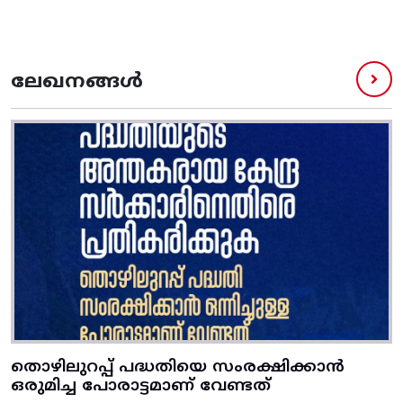
ലേഖനങ്ങൾ
തൊഴിലുറപ്പ് പദ്ധതിയെ സംരക്ഷിക്കാൻ
ഒരുമിച്ച പോരാട്ടമാണ് വേണ്ടത്