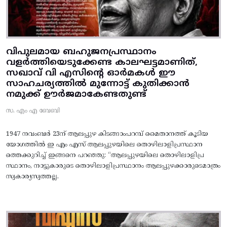
വിപുലമായ ബഹുജനപ്രസ്ഥാനം
വളർത്തിയെടുക്കേണ്ട കാലഘട്ടമാണിത്,
സഖാവ് വി എസിന്റെ ഓർമകൾ ഈ
സാഹചര്യത്തിൽ മുന്നോട്ട്‌ കുതിക്കാൻ
നമുക്ക് ഊർജമാകേണ്ടതുണ്ട്
സ. എം എ ബേബി
1947 നവംബർ 23ന് ആലപ്പുഴ കിടങ്ങാംപറമ്പ്‌ മൈതാനത്ത്‌ കൂടിയ
യോഗത്തിൽ ഇ എം എസ് ആലപ്പുഴയിലെ തൊഴിലാളിപ്രസ്ഥാന
ത്തെക്കുറിച്ച് ഇങ്ങനെ പറഞ്ഞു: “ആലപ്പുഴയിലെ തൊഴിലാളിപ്ര
സ്ഥാനം, നാട്ടുകാരുടെ തൊഴിലാളിപ്രസ്ഥാനം ആലപ്പുഴക്കാരുടെമാത്രം
സ്വകാര്യസ്വത്തല്ല.