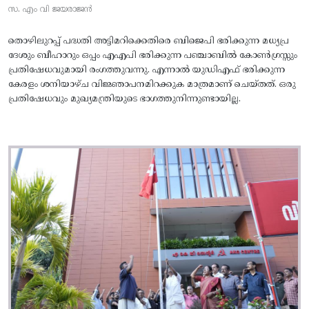
സ. എം വി ജയരാജൻ
തൊഴിലുറപ്പ് പദ്ധതി അട്ടിമറിക്കെതിരെ ബിജെപി ഭരിക്കുന്ന മധ്യപ്ര
ദേശും ബീഹാറും ഒപ്പം എഎപി ഭരിക്കുന്ന പഞ്ചാബിൽ കോൺഗ്രസ്സും
പ്രതിഷേധവുമായി രംഗത്തുവന്നു. എന്നാൽ യുഡിഎഫ് ഭരിക്കുന്ന
കേരളം ശനിയാഴ്ച വിജ്ഞാപനമിറക്കുക മാത്രമാണ് ചെയ്തത്. ഒരു
പ്രതിഷേധവും മുഖ്യമന്ത്രിയുടെ ഭാഗത്തുനിന്നുണ്ടായില്ല.