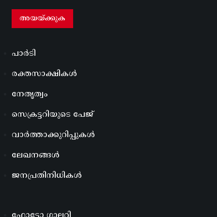
പാർടി
രക്തസാക്ഷികൾ
നേതൃത്വം
സെക്രട്ടറിയുടെ പേജ്
വാർത്താക്കുറിപ്പുകൾ
ലേഖനങ്ങൾ
ജനപ്രതിനിധികൾ
ഫോട്ടോ ഗാലറി