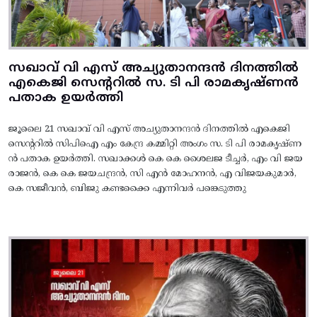
സഖാവ് വി എസ് അച്യുതാനന്ദൻ ദിനത്തിൽ
എകെജി സെന്ററിൽ സ. ടി പി രാമകൃഷ്‌ണൻ
പതാക ഉയർത്തി
ജൂലൈ 21 സഖാവ് വി എസ് അച്യുതാനന്ദൻ ദിനത്തിൽ എകെജി
സെന്ററിൽ സിപിഐ എം കേന്ദ്ര കമ്മിറ്റി അംഗം സ. ടി പി രാമകൃഷ്‌ണ
ൻ പതാക ഉയർത്തി. സഖാക്കൾ കെ കെ ശൈലജ ടീച്ചർ, എം വി ജയ
രാജൻ, കെ കെ ജയചന്ദ്രൻ, സി എൻ മോഹനൻ, എ വിജയകുമാർ,
കെ സജീവൻ, ബിജു കണ്ടക്കൈ എന്നിവർ പങ്കെടുത്തു