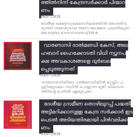
ത്തിൽനിന്ന്‌ കേന്ദ്രസർക്കാർ പിന്മാറ
ണം
08/07/2026
ദേശീയ ഭക്ഷ്യസുരക്ഷാനിയമത്തിൽ ഭേദഗതിവ
രുത്തി അന്ത്യോദയ അന്ന യോജന പദ്ധതിയുടെ
യോഗ്യതാ മാനദണ്ഡങ്ങളിൽ മ
വാരണാസി ദാൽമണ്ഡി കേസ്, അല
ഹബാദ് ഹൈക്കോടതി വിധി ന്യൂനപ
ക്ഷ അവകാശങ്ങളെ ദുർബല
പ്പെടുത്തുന്നത്
04/07/2026
വാരണാസിയിലെ ദാൽമണ്ഡിയിൽ മുസ്ലിം പ
ള്ളികളടക്കം സ്ഥിതി ചെയ്യുന്ന ഭൂമി വികസന
ത്തിന്റെ പേരിൽ ഏറ്റെടുക്ക
ദേശീയ ഗ്രാമീണ തൊഴിലുറപ്പ്‌ പദ്ധതി
അട്ടിമറിക്കാനുള്ള കേന്ദ്ര സര്‍ക്കാര്‍ ഇട
പെടല്‍ അടിയന്തിരമായി പിന്‍വലിക്ക
ണം
03/07/2026