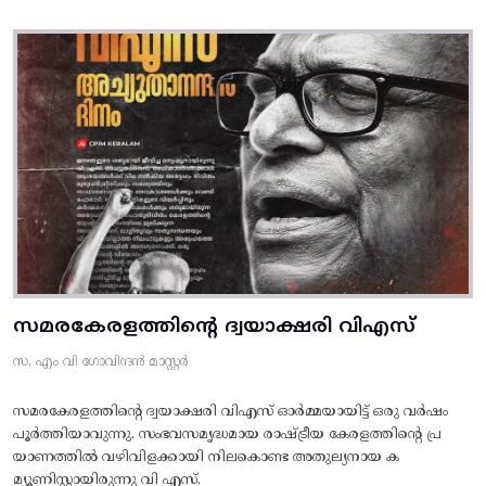
സമരകേരളത്തിൻ്റെ ദ്വയാക്ഷരി വിഎസ്
സ. എം വി ഗോവിന്ദൻ മാസ്റ്റർ
സമരകേരളത്തിൻ്റെ ദ്വയാക്ഷരി വിഎസ് ഓർമ്മയായിട്ട് ഒരു വർഷം
പൂർത്തിയാവുന്നു. സംഭവസമൃദ്ധമായ രാഷ്ട്രീയ കേരളത്തിന്റെ പ്ര
യാണത്തിൽ വഴിവിളക്കായി നിലകൊണ്ട അതുല്യനായ ക
മ്യൂണിസ്റ്റായിരുന്നു വി എസ്.