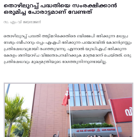
തൊഴിലുറപ്പ് പദ്ധതിയെ സംരക്ഷിക്കാൻ
ഒരുമിച്ച പോരാട്ടമാണ് വേണ്ടത്
സ. എം വി ജയരാജൻ
തൊഴിലുറപ്പ് പദ്ധതി അട്ടിമറിക്കെതിരെ ബിജെപി ഭരിക്കുന്ന മധ്യപ്ര
ദേശും ബീഹാറും ഒപ്പം എഎപി ഭരിക്കുന്ന പഞ്ചാബിൽ കോൺഗ്രസ്സും
പ്രതിഷേധവുമായി രംഗത്തുവന്നു. എന്നാൽ യുഡിഎഫ് ഭരിക്കുന്ന
കേരളം ശനിയാഴ്ച വിജ്ഞാപനമിറക്കുക മാത്രമാണ് ചെയ്തത്. ഒരു
പ്രതിഷേധവും മുഖ്യമന്ത്രിയുടെ ഭാഗത്തുനിന്നുണ്ടായില്ല.