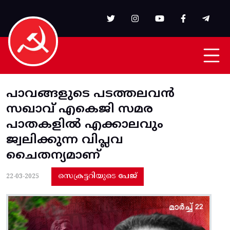
Skip to main content
പാവങ്ങളുടെ പടത്തലവൻ
സഖാവ് എകെജി സമര
പാതകളിൽ എക്കാലവും
ജ്വലിക്കുന്ന വിപ്ലവ
ചൈതന്യമാണ്
സെക്രട്ടറിയുടെ പേജ്
22-03-2025