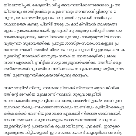
യിലെത്തിച്ചത്. കോളനിവാഴ്ച്ച അവസാനിക്കുന്നതോടൊപ്പം അ
യിത്തവും ജാതിഭ്രഷ്ടവും ചൂഷണവും അവസാനിപ്പിക്കുന്ന മ
നുഷ്യ മോചനത്തിനുള്ള പോരാട്ടമായി എകെജി ദേശീയ പ്ര
സ്ഥാനത്തെ കണ്ടു. പിന്നീട് അദ്ദേഹം മാർക്സിയൻ ആശയങ്ങ
ളോടെ പ്രയോക്താവായി. ഇന്ത്യക്ക്‌ സ്വാതന്ത്ര്യം ലഭിച്ചത് അനേകം
നേതാക്കളുടെയും ജനവിഭാഗങ്ങളുടെയും നേതൃത്വത്തിൽ നടന്ന
വ്യത്യസ്ത സ്വഭാവത്തിലെ പ്രത്യയശാസ്ത്ര–സമരധാരകളുടെ പ്ര
ഭാവത്താലാണ്. അതിൽ ധീരമായ ഒരു പങ്കുവഹിച്ച ഇടതുപക്ഷ–ക
മ്യൂണിസ്റ്റ് ധാരയ്ക്ക് നേതൃത്വം നൽകിയ നേതാക്കളിൽ പ്രമുഖ
നാണ് എകെജി. ബ്രിട്ടീഷ് സാമ്രാജ്യത്വവാഴ്ചയിലെ അനീതിക്കും
അടിമത്തത്തിനുമെതിരെ നാടിനെയും നാട്ടുകാരെയും തട്ടിയുണർ
ത്തി മുന്നോട്ടുനയിക്കുകയായിരുന്നു അദ്ദേഹം.
സമരങ്ങളിൽ നിന്നും സമരങ്ങളിലേക്ക് നീങ്ങുന്ന ത്യാഗ ജീവിത
ത്തിന്റെ ജനകീയ മുഖമാണ് സഖാവ്. ഗുരുവായൂരിൽ
ജാതിക്കെതിരെയും പട്ടിണിക്കാരായ, തൊഴിലില്ലായ്മ നേരിടുന്ന
യുവാക്കൾക്കും ബഹുജനങ്ങൾക്കും വേണ്ടിയും കുടിയിറക്കപ്പെട്ട
കർഷകർക്ക് വേണ്ടിയുമൊക്കെ എകെജി നിതാന്ത ശബ്ദമായി.
വേദന അനുഭവിക്കുന്നവരെല്ലാം താൻ തന്നെയായി മാറുന്ന ക
മ്മ്യൂണിസ്റ്റിന്റെ പ്രായോഗിക രൂപമായിരുന്നു എകെജി. ഇന്ത്യക്ക്‌
സ്വാതന്ത്ര്യം കിട്ടിയപ്പോൾ ഈ സമരനായകൻ കണ്ണൂരിലെ സെൻട്ര