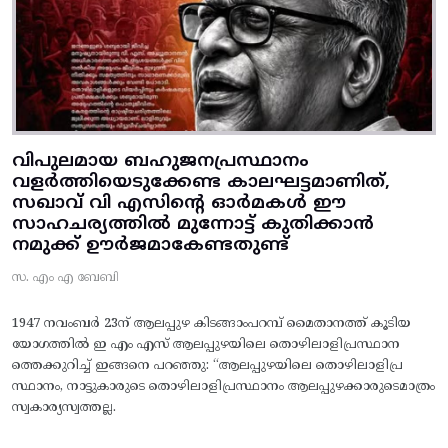
വിപുലമായ ബഹുജനപ്രസ്ഥാനം
വളർത്തിയെടുക്കേണ്ട കാലഘട്ടമാണിത്,
സഖാവ് വി എസിന്റെ ഓർമകൾ ഈ
സാഹചര്യത്തിൽ മുന്നോട്ട്‌ കുതിക്കാൻ
നമുക്ക് ഊർജമാകേണ്ടതുണ്ട്
സ. എം എ ബേബി
1947 നവംബർ 23ന് ആലപ്പുഴ കിടങ്ങാംപറമ്പ്‌ മൈതാനത്ത്‌ കൂടിയ
യോഗത്തിൽ ഇ എം എസ് ആലപ്പുഴയിലെ തൊഴിലാളിപ്രസ്ഥാന
ത്തെക്കുറിച്ച് ഇങ്ങനെ പറഞ്ഞു: “ആലപ്പുഴയിലെ തൊഴിലാളിപ്ര
സ്ഥാനം, നാട്ടുകാരുടെ തൊഴിലാളിപ്രസ്ഥാനം ആലപ്പുഴക്കാരുടെമാത്രം
സ്വകാര്യസ്വത്തല്ല.