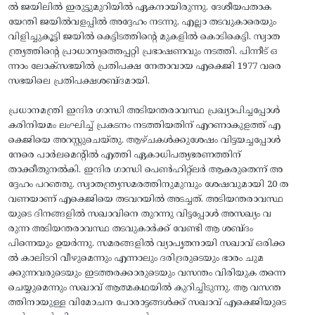
ൽ ജയിലിൽ ഇരുട്ടുമുറിയിൽ ഏകനായിരുന്നു. ദേശീയപതാക
യേന്തി ജയിൽവളപ്പിൽ അദ്ദേഹം നടന്നു. എല്ലാ തടവുകാരെയും
വിളിച്ചുകൂട്ടി ജയിൽ കെട്ടിടത്തിന്റെ മുകളിൽ കൊടികെട്ടി. സ്വാത
ന്ത്ര്യത്തിന്റെ പ്രാധാന്യത്തെപ്പറ്റി പ്രഭാഷണവും നടത്തി. പിന്നീട് ഒ
ന്നാം ലോക്‌സഭയിൽ പ്രതിപക്ഷ നേതാവായ എകെജി 1977 വരെ
സഭയിലെ പ്രതിപക്ഷശബ്ദമായി.
പ്രധാനമന്ത്രി ഇന്ദിര ഗാന്ധി അടിയന്തരാവസ്ഥ പ്രഖ്യാപിച്ചപ്പോൾ
കരിനിയമം ലംഘിച്ച് പ്രകടനം നടത്തിയതിന് എറണാകുളത്ത്‌ എ
കെജിയെ അറസ്റ്റുചെയ്തു. ആഴ്ചകൾക്കുശേഷം വിട്ടയച്ചപ്പോൾ
നേരെ പാർലമെന്റിൽ എത്തി ഏകാധിപത്യഭരണത്തിന്
താക്കീതുനൽകി. ഇന്ദിര ഗാന്ധി പെൺഹിറ്റ്‌ലർ ആകരുതെന്ന് അ
ദ്ദേഹം പറഞ്ഞു. സ്വാതന്ത്ര്യസമരത്തിനുമുമ്പും ശേഷവുമായി 20 ത
വണയാണ് എകെജിയെ തടവറയിൽ അടച്ചത്. അടിയന്തരാവസ്ഥ
യുടെ ദിനങ്ങളിൽ സഖാവിനെ തുറന്നു വിട്ടപ്പോൾ അസഖ്യം വ
രുന്ന അടിയന്തരാവസ്ഥ തടവുകാർക്ക് വേണ്ടി ആ ശബ്ദം
പിന്നെയും ഉയർന്നു. സമരങ്ങളിൽ വ്യാപൃതനായി സഖാവ് ഒരിക്ക
ൽ കാലിടറി വീഴുമെന്നും എന്നാലും ദരിദ്രരുടെയും ഭാരം ചുമ
ക്കുന്നവരുടെയും ഇടത്തരക്കാരുടെയും വസന്തം വിരിയുക തന്നെ
ചെയ്യുമെന്നും സഖാവ് ആത്മകഥയിൽ കുറിച്ചിടുന്നു. ആ വസന്ത
ത്തിനായുള്ള വിമോചന പോരാട്ടങ്ങൾക്ക് സഖാവ് എകെജിയുടെ