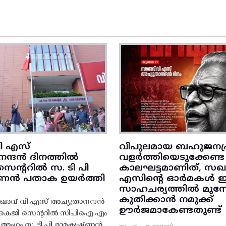
ി എസ്
വിപുലമായ ബഹുജനപ്
നന്ദൻ ദിനത്തിൽ
വളർത്തിയെടുക്കേണ്ട
ന്ററിൽ സ. ടി പി
കാലഘട്ടമാണിത്, സഖാ
‌ണൻ പതാക ഉയർത്തി
എസിന്റെ ഓർമകൾ
സാഹചര്യത്തിൽ മുന്നോട
കുതിക്കാൻ നമുക്ക്
ാവ് വി എസ് അച്യുതാനന്ദൻ
ഊർജമാകേണ്ടതുണ്ട്
എകെജി സെന്ററിൽ സിപിഐ എം
റ്റി അംഗം സ. ടി പി രാമകൃഷ്‌ണൻ