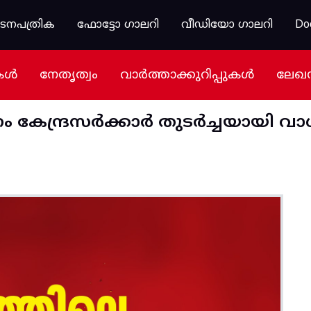
കടനപത്രിക
ഫോട്ടോ ഗാലറി
വീഡിയോ ഗാലറി
Do
കൾ
നേതൃത്വം
വാർത്താക്കുറിപ്പുകൾ
ലേഖ
കേന്ദ്രസർക്കാർ തുടർച്ചയായി വ