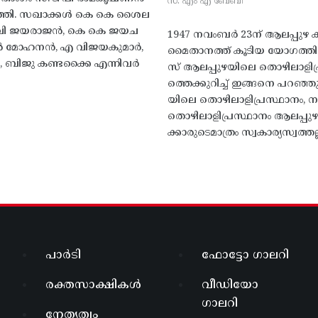
സ. എം എ ബേബി
്തി. സഖാക്കൾ കെ കെ ശൈല
എം വി ജയരാജൻ, കെ കെ ജയച
1947 നവംബർ 23ന് ആലപ്പുഴ കിട
 എൻ മോഹനൻ, എ വിജയകുമാർ,
മൈതാനത്ത്‌ കൂടിയ യോഗത്
ബിജു കണ്ടക്കൈ എന്നിവർ
സ് ആലപ്പുഴയിലെ തൊഴിലാളിപ
ത്തെക്കുറിച്ച് ഇങ്ങനെ പറഞ്ഞ
യിലെ തൊഴിലാളിപ്രസ്ഥാനം, നാ
തൊഴിലാളിപ്രസ്ഥാനം ആലപ്പുഴ
ക്കാരുടെമാത്രം സ്വകാര്യസ്വത്തല്
പാർടി
ഫോട്ടോ ഗാലറി
രക്തസാക്ഷികൾ
വീഡിയോ
ഗാലറി
നേതൃത്വം