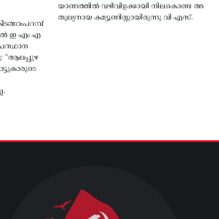
യാണത്തിൽ വഴിവിളക്കായി നിലകൊണ്ട അ
തുല്യനായ കമ്യൂണിസ്റ്റായിരുന്നു വി എസ്.
ങ്ങാംപറമ്പ്‌
തിൽ ഇ എം എ
്രസ്ഥാന
ു: “ആലപ്പുഴ
ട്ടുകാരുടെ
ല.