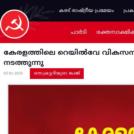
Skip to main content
കരട് രാഷ്ട്രീയ പ്രമേയം
പ്ര
പാർടി
രക്തസാക്ഷി
കേരളത്തിലെ റെയിൽവേ വികസനം 
നടത്തുന്നു
സെക്രട്ടറിയുടെ പേജ്
03-01-2023