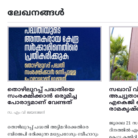
ലേഖനങ്ങൾ
തൊഴിലുറപ്പ് പദ്ധതിയെ
സഖാവ് വ
സംരക്ഷിക്കാൻ ഒരുമിച്ച
അച്യുതാ
പോരാട്ടമാണ് വേണ്ടത്
എകെജി സെ
രാമകൃഷ്
സ. എം വി ജയരാജൻ
ജൂലൈ 21 സഖ
തൊഴിലുറപ്പ് പദ്ധതി അട്ടിമറിക്കെതിരെ
ദിനത്തിൽ 
ബിജെപി ഭരിക്കുന്ന മധ്യപ്രദേശും ബീഹാറും
കേന്ദ്ര കമ്മി