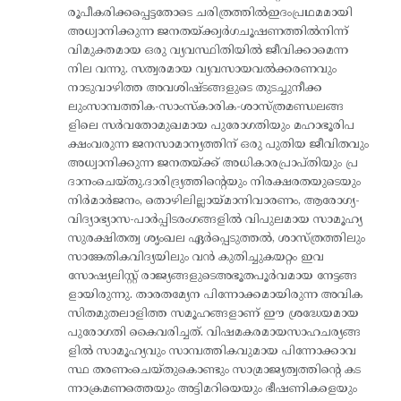
രൂപീകരിക്കപ്പെട്ടതോടെ ചരിത്രത്തിൽഇദംപ്രഥമമായി
അധ്വാനിക്കുന്ന ജനതയ്ക്ക്വർഗചൂഷണത്തിൽനിന്ന്
വിമുക്തമായ ഒരു വ്യവസ്ഥിതിയിൽ ജീവിക്കാമെന്ന
നില വന്നു. സത്വരമായ വ്യവസായവൽക്കരണവും
നാടുവാഴിത്ത അവശിഷ്ടങ്ങളുടെ തുടച്ചുനീക്ക
ലുംസാമ്പത്തിക-സാംസ്‌കാരിക-ശാസ്ത്രമണ്ഡലങ്ങ
ളിലെ സർവതോമുഖമായ പുരോഗതിയും മഹാഭൂരിപ
ക്ഷംവരുന്ന ജനസാമാന്യത്തിന് ഒരു പുതിയ ജീവിതവും
അധ്വാനിക്കുന്ന ജനതയ്ക്ക് അധികാരപ്രാപ്തിയും പ്ര
ദാനംചെയ്തു.ദാരിദ്ര്യത്തിന്റെയും നിരക്ഷരതയുടെയും
നിർമാർജനം, തൊഴിലില്ലായ്മാനിവാരണം, ആരോഗ്യ-
വിദ്യാഭ്യാസ-പാർപ്പിടരംഗങ്ങളിൽ വിപുലമായ സാമൂഹ്യ
സുരക്ഷിതത്വ ശൃംഖല ഏർപ്പെടുത്തൽ, ശാസ്ത്രത്തിലും
സാങ്കേതികവിദ്യയിലും വൻ കുതിച്ചുകയറ്റം ഇവ
സോഷ്യലിസ്റ്റ് രാജ്യങ്ങളുടെഅഭൂതപൂർവമായ നേട്ടങ്ങ
ളായിരുന്നു. താരതമ്യേന പിന്നോക്കമായിരുന്ന അവിക
സിതമുതലാളിത്ത സമൂഹങ്ങളാണ് ഈ ശ്രദ്ധേയമായ
പുരോഗതി കൈവരിച്ചത്. വിഷമകരമായസാഹചര്യങ്ങ
ളിൽ സാമൂഹ്യവും സാമ്പത്തികവുമായ പിന്നോക്കാവ
സ്ഥ തരണംചെയ്തുകൊണ്ടും സാമ്രാജ്യത്വത്തിന്റെ കട
ന്നാക്രമണത്തെയും അട്ടിമറിയെയും ഭീഷണികളെയും