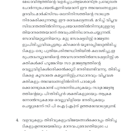
മേധാവിത്വത്തിന്റെ വളർച്ച;പ്രത്യയശാസ്ത്ര പ്രബുദ്ധത
ചോർന്നുപോയത്എന്നിവയാണ് ഈ അബദ്ധങ്ങളുടെ
ഉറവിടം.മാർക്‌സിസം-ലെനിനിസത്തിന്റെ സാധുത
നിരാകരിക്കുന്നതല്ല ഈ വൈകല്യങ്ങൾ. മറിച്ച് വിപ്ലവ
സിദ്ധാന്തത്തിൽനിന്നുംപ്രയോഗത്തിൽനിന്നുമുള്ളവ്യ
തിയാനത്തെയാണ് അവപ്രതിനിധാനംചെയ്യുന്നത്.
സോവിയറ്റ്യൂണിയനും മറ്റു സോഷ്യലിസ്റ്റ് രാജ്യങ്ങ
ളുംപിരിച്ചുവിടപ്പെട്ടതും കിഴക്കൻ യൂറോപ്പിലേറ്റതിരിച്ച
ടികളും ഒരു പുതിയപരിതഃസ്ഥിതിയിൽ കലാശിച്ചു.ഇ
രുപതാംനൂറ്റാണ്ടിന്റെ അവസാനത്തിൽസോഷ്യലിസ്റ്റ് ശ
ക്തികൾക്ക് ഹൂങ്കേറിയ സാ മ്രാജ്യത്വത്തിന്റെ
വെല്ലുവിളികൾഒരിക്കൽക്കൂടി നേരിടേണ്ടിവന്നു. തിരിച്ച
ടികളെ കൂസാതെ കമ്യൂണിസ്റ്റ്പ്രസ്ഥാനവും വിപ്ലവശ
ക്തികളും അബദ്ധങ്ങളിൽനിന്ന് പാഠമുൾ
ക്കൊണ്ടുകൊണ്ട് പുനരണിചേരുകയും സാമ്രാജ്യത്വ
ത്തിന്റെയും പിന്തിരിപ്പൻ ശക്തികളുടെയും ആക്രമ
ണോൽസുകമായ വെല്ലുവിളിയെ നേരിടുകയും
ചെയ്യുമെന്ന് സി പി ഐ (എം)ന് ഉത്തമബോധ്യമുണ്ട്.
വളവുകളും തിരിവുകളുംവിജയങ്ങൾക്കൊപ്പം തിരിച്ച
ടികളുംഉണ്ടായെങ്കിലും മാനവപുരോഗതിയുടെ പ