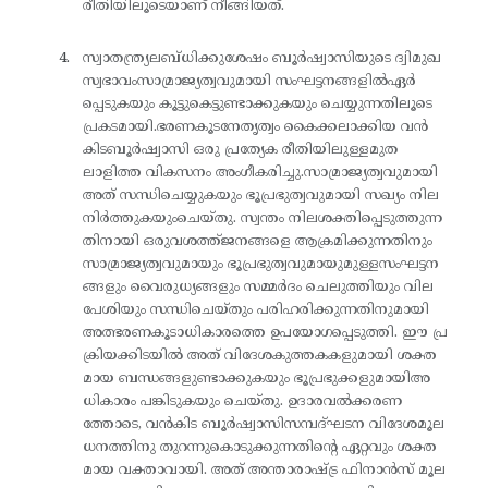
രീതിയിലൂടെയാണ് നീങ്ങിയത്.
സ്വാതന്ത്ര്യലബ്ധിക്കുശേഷം ബൂർഷ്വാസിയുടെ ദ്വിമുഖ
സ്വഭാവംസാമ്രാജ്യത്വവുമായി സംഘട്ടനങ്ങളിൽഏർ
പ്പെടുകയും കൂട്ടുകെട്ടുണ്ടാക്കുകയും ചെയ്യുന്നതിലൂടെ
പ്രകടമായി.ഭരണകൂടനേതൃത്വം കൈക്കലാക്കിയ വൻ
കിടബൂർഷ്വാസി ഒരു പ്രത്യേക രീതിയിലുള്ളമുത
ലാളിത്ത വികസനം അംഗീകരിച്ചു.സാമ്രാജ്യത്വവുമായി
അത് സന്ധിചെയ്യുകയും ഭൂപ്രഭുത്വവുമായി സഖ്യം നില
നിർത്തുകയുംചെയ്തു. സ്വന്തം നിലശക്തിപ്പെടുത്തുന്ന
തിനായി ഒരുവശത്ത്ജനങ്ങളെ ആക്രമിക്കുന്നതിനും
സാമ്രാജ്യത്വവുമായും ഭൂപ്രഭുത്വവുമായുമുള്ളസംഘട്ടന
ങ്ങളും വൈരുധ്യങ്ങളും സമ്മർദം ചെലുത്തിയും വില
പേശിയും സന്ധിചെയ്തും പരിഹരിക്കുന്നതിനുമായി
അത്ഭരണകൂടാധികാരത്തെ ഉപയോഗപ്പെടുത്തി. ഈ പ്ര
ക്രിയക്കിടയിൽ അത് വിദേശകുത്തകകളുമായി ശക്ത
മായ ബന്ധങ്ങളുണ്ടാക്കുകയും ഭൂപ്രഭുക്കളുമായിഅ
ധികാരം പങ്കിടുകയും ചെയ്തു. ഉദാരവൽക്കരണ
ത്തോടെ, വൻകിട ബൂർഷ്വാസിസമ്പദ്ഘടന വിദേശമൂല
ധനത്തിനു തുറന്നുകൊടുക്കുന്നതിന്റെ ഏറ്റവും ശക്ത
മായ വക്താവായി. അത് അന്താരാഷ്ട്ര ഫിനാൻസ് മൂല