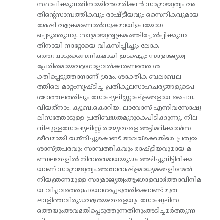
സ്ഥാപിക്കുന്നതിനായിഅമേരിക്കൻ സാമ്രാജ്യത്വം അ
തിന്റെസാമ്പത്തികവും രാഷ്ട്രീയവും സൈനികവുമായ
ശേഷി ആക്രമണോൽസുകമായിഉപയോഗ
പ്പെടുത്തുന്നു. സാമ്രാജ്യത്വക്രമംഅടിച്ചേൽപ്പിക്കുന്ന
തിനായി നാറ്റോയെ വികസിപ്പിച്ചും ലോക
ത്തെമ്പാടുംസൈനികമായി ഇടപെട്ടും സാമ്രാജ്യത്വ
പ്രേരിതമായആഗോളവൽക്കരണത്തെ ശ
ക്തിപ്പെടുത്താനാണ് ശ്രമം. ശാക്തിക ബലാബല
ത്തിലെ മാറ്റംസൃഷ്ടിച്ച പ്രതികൂലസാഹചര്യങ്ങളുടെപ
ശ്ചാത്തലത്തിലും സോഷ്യലിസ്റ്റ്രാഷ്ട്രങ്ങളായ ചൈന,
വിയത്‌നാം, ക്യൂബ,കൊറിയ, ലാവോസ് എന്നിവസോഷ്യ
ലിസത്തോടുള്ള പ്രതിബദ്ധതമുറുകെപിടിക്കുന്നു. നില
വിലുള്ളസോഷ്യലിസ്റ്റ് രാജ്യങ്ങളെ അട്ടിമറിക്കാൻസ
ജീവമായി യത്‌നിച്ചുകൊണ്ട് അവയ്‌ക്കെതിരെ പ്രത്യയ
ശാസ്ത്രപരവും സാമ്പത്തികവും രാഷ്ട്രീയവുമായ മ
ണ്ഡലങ്ങളിൽ നിരന്തരമായയുദ്ധം അഴിച്ചുവിട്ടിരിക്ക
യാണ് സാമ്രാജ്യത്വം.അന്താരാഷ്ട്രമാധ്യമങ്ങളിന്മേൽ
നിയന്ത്രണമുള്ള സാമ്രാജ്യത്വംആഗോളവാർത്താവിനിമ
യ വിപ്ലവത്തെഉപയോഗപ്പെടുത്തിക്കൊണ്ട് മുത
ലാളിത്തവിരുദ്ധആശയങ്ങളെയും സോഷ്യലിസ
ത്തെയുംഅവമതിപ്പെടുത്തുന്നതിനുംഅടിച്ചമർത്തുന്ന