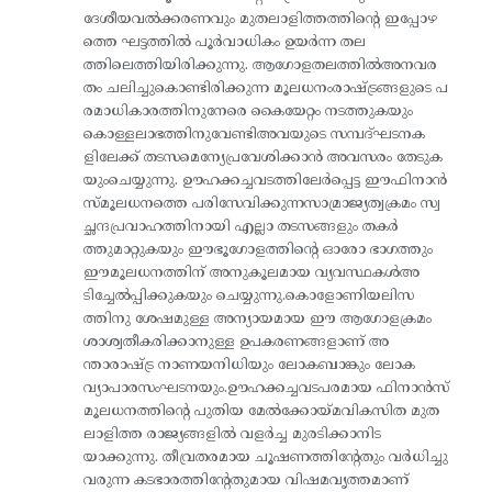
ദേശീയവൽക്കരണവും മുതലാളിത്തത്തിന്റെ ഇപ്പോഴ
ത്തെ ഘട്ടത്തിൽ പൂർവാധികം ഉയർന്ന തല
ത്തിലെത്തിയിരിക്കുന്നു. ആഗോളതലത്തിൽഅനവര
തം ചലിച്ചുകൊണ്ടിരിക്കുന്ന മൂലധനംരാഷ്ട്രങ്ങളുടെ പ
രമാധികാരത്തിനുനേരെ കൈയേറ്റം നടത്തുകയും
കൊള്ളലാഭത്തിനുവേണ്ടിഅവയുടെ സമ്പദ്ഘടനക
ളിലേക്ക് തടസമെന്യേപ്രവേശിക്കാൻ അവസരം തേടുക
യുംചെയ്യുന്നു. ഊഹക്കച്ചവടത്തിലേർപ്പെട്ട ഈഫിനാൻ
സ്മൂലധനത്തെ പരിസേവിക്കുന്നസാമ്രാജ്യത്വക്രമം സ്വ
ച്ഛന്ദപ്രവാഹത്തിനായി എല്ലാ തടസങ്ങളും തകർ
ത്തുമാറ്റുകയും ഈഭൂഗോളത്തിന്റെ ഓരോ ഭാഗത്തും
ഈമൂലധനത്തിന് അനുകൂലമായ വ്യവസ്ഥകൾഅ
ടിച്ചേൽപ്പിക്കുകയും ചെയ്യുന്നു.കൊളോണിയലിസ
ത്തിനു ശേഷമുള്ള അന്യായമായ ഈ ആഗോളക്രമം
ശാശ്വതീകരിക്കാനുള്ള ഉപകരണങ്ങളാണ് അ
ന്താരാഷ്ട്ര നാണയനിധിയും ലോകബാങ്കും ലോക
വ്യാപാരസംഘടനയും.ഊഹക്കച്ചവടപരമായ ഫിനാൻസ്
മൂലധനത്തിന്റെ പുതിയ മേൽക്കോയ്മവികസിത മുത
ലാളിത്ത രാജ്യങ്ങളിൽ വളർച്ച മുരടിക്കാനിട
യാക്കുന്നു. തീവ്രതരമായ ചൂഷണത്തിന്റേതും വർധിച്ചു
വരുന്ന കടഭാരത്തിന്റേതുമായ വിഷമവൃത്തമാണ്