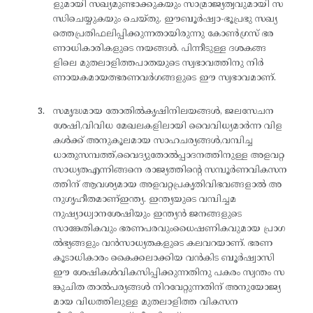
ളുമായി സഖ്യമുണ്ടാക്കുകയും സാമ്രാജ്യത്വവുമായി സ
ന്ധിചെയ്യുകയും ചെയ്തു. ഈബൂർഷ്വാ-ഭൂപ്രഭു സഖ്യ
ത്തെപ്രതിഫലിപ്പിക്കുന്നതായിരുന്നു കോൺഗ്രസ് ഭര
ണാധികാരികളുടെ നയങ്ങൾ. പിന്നീടുള്ള ദശകങ്ങ
ളിലെ മുതലാളിത്തപാതയുടെ സ്വഭാവത്തിനു നിർ
ണായകമായത്ഭരണവർഗങ്ങളുടെ ഈ സ്വഭാവമാണ്.
സമൃദ്ധമായ തോതിൽകൃഷിനിലയങ്ങൾ, ജലസേചന
ശേഷി,വിവിധ മേഖലകളിലായി വൈവിധ്യമാർന്ന വിള
കൾക്ക് അനുകൂലമായ സാഹചര്യങ്ങൾ,വമ്പിച്ച
ധാതുസമ്പത്ത്,വൈദ്യുതോൽപ്പാദനത്തിനുള്ള അളവറ്റ
സാധ്യതഎന്നിങ്ങനെ രാജ്യത്തിന്റെ സമ്പൂർണവികസന
ത്തിന് ആവശ്യമായ അളവറ്റപ്രകൃതിവിഭവങ്ങളാൽ അ
നുഗൃഹീതമാണ്ഇന്ത്യ. ഇന്ത്യയുടെ വമ്പിച്ചമ
നുഷ്യാധ്വാനശേഷിയും ഇന്ത്യൻ ജനങ്ങളുടെ
സാങ്കേതികവും ഭരണപരവുംധൈഷണികവുമായ പ്രാഗ
ൽഭ്യങ്ങളും വൻസാധ്യതകളുടെ കലവറയാണ്. ഭരണ
കൂടാധികാരം കൈക്കലാക്കിയ വൻകിട ബൂർഷ്വാസി
ഈ ശേഷികൾവികസിപ്പിക്കുന്നതിനു പകരം സ്വന്തം സ
ങ്കുചിത താൽപര്യങ്ങൾ നിറവേറ്റുന്നതിന് അനുയോജ്യ
മായ വിധത്തിലുള്ള മുതലാളിത്ത വികസന