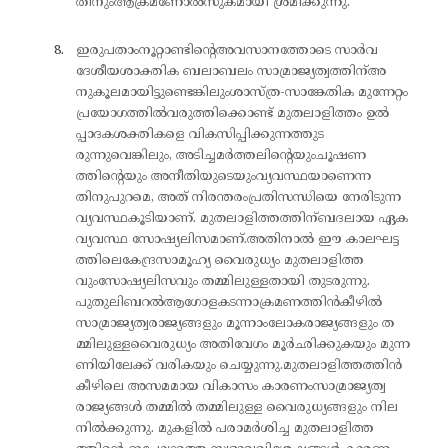
തിനുംആക്രമണോൽസുകമായി ശ്രമിക്കുന്നു.
ഇരുപതാംനൂറ്റാണ്ടിന്റെഅവസാനത്തോടെ സാർവ
ദേശീയശാക്തിക ബലാബലം സാമ്രാജ്യത്വത്തിന്അ
നുകൂലമായിട്ടുണ്ടെങ്കിലുംശാസ്ത്ര-സാങ്കേതിക മുന്നേറ്റം
പ്രയോഗത്തിൽവരുത്തിക്കൊണ്ട് മുതലാളിത്തം ഉൽ
പ്പാദകശക്തികളെ വികസിപ്പിക്കുന്നത്തുട
രുന്നുവെങ്കിലും, അടിച്ചമർത്തലിന്റെയുംചൂഷണ
ത്തിന്റെയും അനീതിയുടെയുംവ്യവസ്ഥയാണെന്ന
തിനുപുറമെ, അത് നിരന്തരംപ്രതിസന്ധിയെ നേരിടുന്ന
വ്യവസ്ഥകൂടിയാണ്. മുതലാളിത്തത്തിന്ബദലായ ഏക
വ്യവസ്ഥ സോഷ്യലിസമാണ്.അതിനാൽ ഈ കാലഘട്ട
ത്തിലെകേന്ദ്രസാമൂഹ്യ വൈരുധ്യം മുതലാളിത്ത
വുംസോഷ്യലിസവും തമ്മിലുള്ളതായി തുടരുന്നു.
പുതുലിബറൽആഗോളകടന്നാക്രമണത്തിൻകീഴിൽ
സാമ്രാജ്യത്വരാജ്യങ്ങളും മൂന്നാംലോകരാജ്യങ്ങളും ത
മ്മിലുള്ളവൈരുധ്യം അതിവേഗം മൂർഛിക്കുകയും മുന്ന
ണിയിലേക്ക് വരികയും ചെയ്യുന്നു.മുതലാളിത്തത്തിൻ
കീഴിലെ അസമമായ വികാസം കാരണംസാമ്രാജ്യത്വ
രാജ്യങ്ങൾ തമ്മിൽ തമ്മിലുള്ള വൈരുധ്യങ്ങളും നില
നിൽക്കുന്നു. മുകളിൽ പരാമർശിച്ച മുതലാളിത്ത