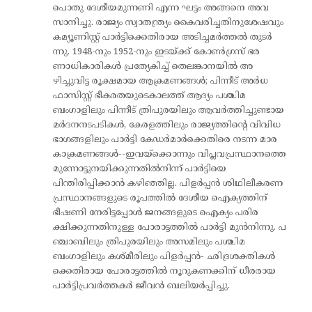
പൊതു ദേശീയമുന്നണി എന്ന ഘട്ടം അങ്ങനെ അവ
സാനിച്ചു. രാജ്യം സ്വാതന്ത്ര്യം കൈവരിച്ചതിനുശേഷവും
കമ്യൂണിസ്റ്റ് പാർട്ടിക്കെതിരായ അടിച്ചമർത്തൽ തുടർ
ന്നു. 1948-നും 1952-നും ഇടയ്ക്ക് കോൺഗ്രസ് ഭര
ണാധികാരികൾ പ്രത്യേകിച്ച് തെലങ്കാനയിൽ അ
ഴിച്ചുവിട്ട രൂക്ഷമായ ആക്രമണങ്ങൾ; പിന്നീട് അർധ
ഫാസിസ്റ്റ് ഭീകരതയുടെകാലത്ത് ആദ്യം പശ്ചിമ
ബംഗാളിലും പിന്നീട് ത്രിപുരയിലും ആവർത്തിച്ചുണ്ടായ
മർദനനടപടികൾ, കേരളത്തിലും രാജ്യത്തിന്റെ വിവിധ
ഭാഗങ്ങളിലും പാർട്ടി കേഡർമാർക്കെതിരെ നടന്ന മാര
കാക്രമണങ്ങൾ--ഇവയ്‌ക്കൊന്നും വിപ്ലവപ്രസ്ഥാനത്തെ
മുന്നോട്ടുനയിക്കുന്നതിൽനിന്ന് പാർട്ടിയെ
പിന്തിരിപ്പിക്കാൻ കഴിഞ്ഞില്ല. പിളർപ്പൻ ശിഥിലീകരണ
പ്രസ്ഥാനങ്ങളുടെ രൂപത്തിൽ ദേശീയ ഐക്യത്തിന്
ഭീഷണി നേരിട്ടപ്പോൾ ജനങ്ങളുടെ ഐക്യം പരിര
ക്ഷിക്കുന്നതിനുള്ള പോരാട്ടത്തിൽ പാർട്ടി മുൻനിന്നു. പ
ഞ്ചാബിലും ത്രിപുരയിലും അസമിലും പശ്ചിമ
ബംഗാളിലും കശ്മീരിലും പിളർപ്പൻ- ഛിദ്രശക്തികൾ
ക്കെതിരായ പോരാട്ടത്തിൽ നൂറുകണക്കിന് ധീരരായ
പാർട്ടിപ്രവർത്തകർ ജീവൻ ബലിയർപ്പിച്ചു.