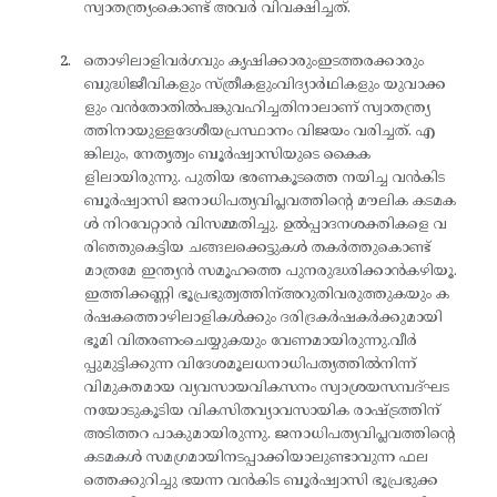
സ്വാതന്ത്ര്യംകൊണ്ട് അവർ വിവക്ഷിച്ചത്.
തൊഴിലാളിവർഗവും കൃഷിക്കാരുംഇടത്തരക്കാരും
ബുദ്ധിജീവികളും സ്ത്രീകളുംവിദ്യാർഥികളും യുവാക്ക
ളും വൻതോതിൽപങ്കുവഹിച്ചതിനാലാണ് സ്വാതന്ത്ര്യ
ത്തിനായുള്ളദേശീയപ്രസ്ഥാനം വിജയം വരിച്ചത്. എ
ങ്കിലും, നേതൃത്വം ബൂർഷ്വാസിയുടെ കൈക
ളിലായിരുന്നു. പുതിയ ഭരണകൂടത്തെ നയിച്ച വൻകിട
ബൂർഷ്വാസി ജനാധിപത്യവിപ്ലവത്തിന്റെ മൗലിക കടമക
ൾ നിറവേറ്റാൻ വിസമ്മതിച്ചു. ഉൽപ്പാദനശക്തികളെ വ
രിഞ്ഞുകെട്ടിയ ചങ്ങലക്കെട്ടുകൾ തകർത്തുകൊണ്ട്
മാത്രമേ ഇന്ത്യൻ സമൂഹത്തെ പുനരുദ്ധരിക്കാൻകഴിയൂ.
ഇത്തിക്കണ്ണി ഭൂപ്രഭുത്വത്തിന്അറുതിവരുത്തുകയും ക
ർഷകത്തൊഴിലാളികൾക്കും ദരിദ്രകർഷകർക്കുമായി
ഭൂമി വിതരണംചെയ്യുകയും വേണമായിരുന്നു.വീർ
പ്പുമുട്ടിക്കുന്ന വിദേശമൂലധനാധിപത്യത്തിൽനിന്ന്
വിമുക്തമായ വ്യവസായവികസനം സ്വാശ്രയസമ്പദ്ഘട
നയോടുകൂടിയ വികസിതവ്യാവസായിക രാഷ്ട്രത്തിന്
അടിത്തറ പാകുമായിരുന്നു. ജനാധിപത്യവിപ്ലവത്തിന്റെ
കടമകൾ സമഗ്രമായിനടപ്പാക്കിയാലുണ്ടാവുന്ന ഫല
ത്തെക്കുറിച്ചു ഭയന്ന വൻകിട ബൂർഷ്വാസി ഭൂപ്രഭുക്ക