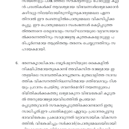
സായങ്ങളും പശ്ചാത്തല സൗകര്യങ്ങളും പോലുള്ള കൂറ്റ
ൻ പദ്ധതികൾക്ക് ആവശ്യമായ വിഭവങ്ങൾലഭ്യമാക്കാൻ
കഴിവുറ്റ നിലയിലായിരുന്നില്ലസ്വകാര്യമേഖല എന്ന
തിനാൽ ഈ രംഗങ്ങളിൽപൊതുമേഖല വികസിപ്പിക്ക
പ്പെട്ടു. ഈ പൊതുമേഖലാ സംരംഭങ്ങൾ കെട്ടിപ്പടുത്ത
ത്അങ്ങനെ ഒരളവോളം സമ്പദ്ഘടനയുടെ വ്യവസായവ
ൽക്കരണത്തിനും സാമ്രാജ്യത്വ കുത്തകകളോടുള്ള പ
രിപൂർണമായ ആശ്രിതത്വം തരണം ചെയ്യുന്നതിനും സ
ഹായകമായി.
ഭരണകൂടാധികാരം ബൂർഷ്വാസിയുടെ കൈകളിൽ
നിക്ഷിപ്തമായതുകൊണ്ട് അവികസിത രാജ്യമായ ഇ
ന്ത്യയിലെ സാമ്പത്തികാസൂത്രണം മുതലാളിത്ത സാമ്പ
ത്തിക വികസനത്തിന്ഖണ്ഡിതമായ ഗതിവേഗവും ദിശ
യും പ്രദാനം ചെയ്തു. ഗവൺമെൻറ് നയങ്ങളുടെപ
രിമിതികൾക്കകത്തു ലഭ്യമാകുന്ന വിഭവശേഷി കൂടുത
ൽ അനുയോജ്യമായവിധത്തിൽ ഉപയോഗ
പ്പെടുത്തുവാൻ സൗകര്യപ്പെടുത്തിക്കൊണ്ടാണ് ഇതു
സാധിച്ചത്.ഈ പദ്ധതികളുടെ ഏറ്റവും പ്രധാനപ്പെട്ടസ്വ
ഭാവവിശേഷം പ്രകടമാവുന്നത് വ്യാവസായിക വികസന
ത്തിൽ, വിശേഷിച്ചും സർക്കാർ/പൊതുമേഖലയിലായി