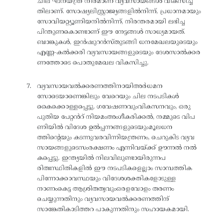
ചില ഘനയന്ത്ര നിർമാണ വ്യവസായങ്ങൾ വികസിച്ച
തിലാണ്. സോഷ്യലിസ്റ്റ്രാജ്യങ്ങളിൽനിന്ന്, പ്രധാനമായും
സോവിയറ്റ്യൂണിയനിൽനിന്ന്, നിരന്തരമായി ലഭിച്ച
പിന്തുണകൊണ്ടാണ് ഈ നേട്ടങ്ങൾ സാധ്യമായത്.
ബാങ്കുകൾ, ഇൻഷുറൻസ്തുടങ്ങി ധനമേഖലയുടെയും
എണ്ണ-കൽക്കരി വ്യവസായങ്ങളുടെയും ദേശസാൽക്കര
ണത്തോടെ പൊതുമേഖല വികസിച്ചു.
വ്യവസായവൽക്കരണത്തിനായിഅർധമന
സോടെയാണെങ്കിലും വേറെയും ചില നടപടികൾ
കൈക്കൊള്ളപ്പെട്ടു. ഗവേഷണവുംവികസനവും, ഒരു
പുതിയ പേറ്റൻറ് നിയമംഅംഗീകരിക്കൽ, നമ്മുടെ വിപ
ണിയിൽ വിദേശ ഉൽപ്പന്നങ്ങളുടെയുംമൂലധന
ത്തിന്റെയും കടന്നുവരവിന്നിയന്ത്രണം, ചെറുകിട വ്യവ
സായങ്ങളുടെസംരക്ഷണം എന്നിവയ്ക്ക് ഊന്നൽ നൽ
കപ്പെട്ടു. ഇന്ത്യയിൽ നിലവിലുണ്ടായിരുന്നപ
രിതഃസ്ഥിതികളിൽ ഈ നടപടികളെല്ലാം സാമ്പത്തിക
പിന്നോക്കാവസ്ഥയും വിദേശശക്തികളോടുള്ള
നാണംകെട്ട ആശ്രിതത്വവുംഒരളവോളം തരണം
ചെയ്യുന്നതിനും വ്യവസായവൽക്കരണത്തിന്
സാങ്കേതികാടിത്തറ പാകുന്നതിനും സഹായകമായി.