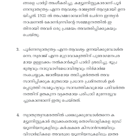
ങ്ങളെ പാർട്ടി അംഗീകരിച്ചു. കമ്യൂണിസ്റ്റുകാരാണ് പൂർ
ണസ്വാതന്ത്ര്യം എന്ന ആവശ്യം രാജ്യത്ത് ആദ്യമായി ഉന്ന
യിച്ചത്. 1921-ൽ അഹമ്മദാബാദിൽ ചേർന്ന ഇന്ത്യൻ
നാഷണൽ കോൺഗ്രസിന്റെ സമ്മേളനത്തിൽ ഇ
തിനായി അവർ ഒരു പ്രമേയം അവതരിപ്പിക്കുകയും
ചെയ്തു.
പൂർണസ്വാതന്ത്ര്യം എന്ന ആവശ്യം ഉന്നയിക്കുമ്പോൾത
ന്നെ, സ്വരാജ് എന്ന മുദ്രാവാക്യത്തിന് പുരോഗമനപര
മായ ഉള്ളടക്കം നൽകാൻകൂടി പാർടി ശ്രദ്ധിച്ചു. ഭൂപ്ര
ഭുത്വവും നാടുവാഴിമേധാവിത്വവും നിർമാർജ
നംചെയ്യുക, ജാതീയമായ അടിച്ചമർത്തൽ അവ
സാനിപ്പിക്കുക മുതലായ പ്രധാന പ്രശ്‌നങ്ങൾ ഉൾ
പ്പെടുത്തി സാമൂഹ്യവും സാമ്പത്തികവുമായ പരിവർത്ത
നത്തിന് ഉതകുന്ന വ്യക്തമായ പരിപാടി മുന്നോട്ടുവ
ച്ചുകൊണ്ടാണ് ഇതു ചെയ്തത്.
സ്വാതന്ത്ര്യസമരത്തിൽ പങ്കെടുക്കുമ്പോൾതന്നെ ക
മ്യൂണിസ്റ്റുകാർ തുടക്കംതൊട്ടേ തൊഴിലാളികളെ ട്രേഡ്
യൂണിയനുകളിലും കർഷകരെ കിസാൻസഭയിലും
വിദ്യാർഥികളെ അവരുടെ യൂണിയനുകളിലും ഇതര