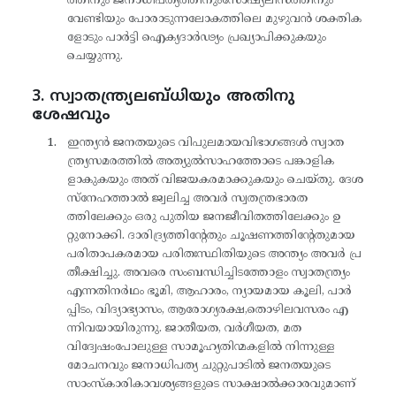
ത്തിനും ജനാധിപത്യത്തിനുംസോഷ്യലിസത്തിനും
വേണ്ടിയും പോരാടുന്നലോകത്തിലെ മുഴുവൻ ശക്തിക
ളോടും പാർട്ടി ഐക്യദാർഢ്യം പ്രഖ്യാപിക്കുകയും
ചെയ്യുന്നു.
3. സ്വാതന്ത്ര്യലബ്ധിയും അതിനു
ശേഷവും
ഇന്ത്യൻ ജനതയുടെ വിപുലമായവിഭാഗങ്ങൾ സ്വാത
ന്ത്ര്യസമരത്തിൽ അത്യുൽസാഹത്തോടെ പങ്കാളിക
ളാകുകയും അത് വിജയകരമാക്കുകയും ചെയ്തു. ദേശ
സ്‌നേഹത്താൽ ജ്വലിച്ച അവർ സ്വതന്ത്രഭാരത
ത്തിലേക്കും ഒരു പുതിയ ജനജീവിതത്തിലേക്കും ഉ
റ്റുനോക്കി. ദാരിദ്ര്യത്തിന്റേതും ചൂഷണത്തിന്റേതുമായ
പരിതാപകരമായ പരിതഃസ്ഥിതിയുടെ അന്ത്യം അവർ പ്ര
തീക്ഷിച്ചു. അവരെ സംബന്ധിച്ചിടത്തോളം സ്വാതന്ത്ര്യം
എന്നതിനർഥം ഭൂമി, ആഹാരം, ന്യായമായ കൂലി, പാർ
പ്പിടം, വിദ്യാഭ്യാസം, ആരോഗ്യരക്ഷ,തൊഴിലവസരം എ
ന്നിവയായിരുന്നു. ജാതീയത, വർഗീയത, മത
വിദ്വേഷംപോലുള്ള സാമൂഹ്യതിന്മകളിൽ നിന്നുള്ള
മോചനവും ജനാധിപത്യ ചുറ്റുപാടിൽ ജനതയുടെ
സാംസ്‌കാരികാവശ്യങ്ങളുടെ സാക്ഷാൽക്കാരവുമാണ്