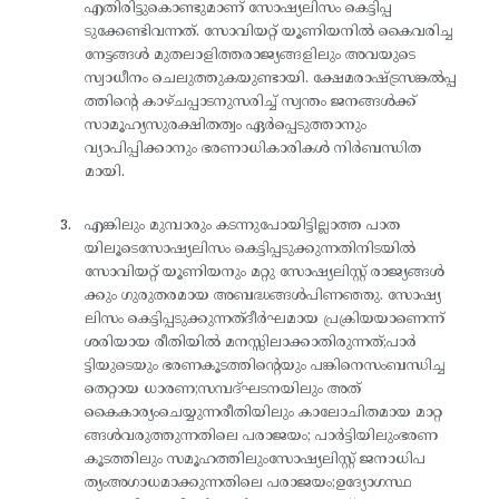
എതിരിട്ടുകൊണ്ടുമാണ് സോഷ്യലിസം കെട്ടിപ്പ
ടുക്കേണ്ടിവന്നത്. സോവിയറ്റ് യൂണിയനിൽ കൈവരിച്ച
നേട്ടങ്ങൾ മുതലാളിത്തരാജ്യങ്ങളിലും അവയുടെ
സ്വാധീനം ചെലുത്തുകയുണ്ടായി. ക്ഷേമരാഷ്ട്രസങ്കൽപ്പ
ത്തിന്റെ കാഴ്ചപ്പാടനുസരിച്ച് സ്വന്തം ജനങ്ങൾക്ക്
സാമൂഹ്യസുരക്ഷിതത്വം ഏർപ്പെടുത്താനും
വ്യാപിപ്പിക്കാനും ഭരണാധികാരികൾ നിർബന്ധിത
മായി.
എങ്കിലും മുമ്പാരും കടന്നുപോയിട്ടില്ലാത്ത പാത
യിലൂടെസോഷ്യലിസം കെട്ടിപ്പടുക്കുന്നതിനിടയിൽ
സോവിയറ്റ് യൂണിയനും മറ്റു സോഷ്യലിസ്റ്റ് രാജ്യങ്ങൾ
ക്കും ഗുരുതരമായ അബദ്ധങ്ങൾപിണഞ്ഞു. സോഷ്യ
ലിസം കെട്ടിപ്പടുക്കുന്നത്ദീർഘമായ പ്രക്രിയയാണെന്ന്
ശരിയായ രീതിയിൽ മനസ്സിലാക്കാതിരുന്നത്;പാർ
ട്ടിയുടെയും ഭരണകൂടത്തിന്റെയും പങ്കിനെസംബന്ധിച്ച
തെറ്റായ ധാരണ;സമ്പദ്ഘടനയിലും അത്
കൈകാര്യംചെയ്യുന്നരീതിയിലും കാലോചിതമായ മാറ്റ
ങ്ങൾവരുത്തുന്നതിലെ പരാജയം; പാർട്ടിയിലുംഭരണ
കൂടത്തിലും സമൂഹത്തിലുംസോഷ്യലിസ്റ്റ് ജനാധിപ
ത്യംഅഗാധമാക്കുന്നതിലെ പരാജയം;ഉദ്യോഗസ്ഥ