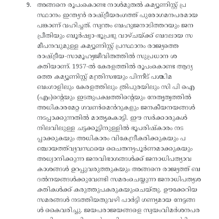
അങ്ങനെ രൂപംകൊണ്ട നാൾമുതൽ കമ്യൂണിസ്റ്റ് പ്ര
സ്ഥാനം ഇന്ത്യൻ രാഷ്ട്രീയരംഗത്ത് പുരോഗമനപരമായ
പങ്കാണ് വഹിച്ചത്. സ്വന്തം ബഹുജനാടിത്തറയും ജന
പ്രീതിയും ബൂർഷ്വാ-ഭൂപ്രഭു വാഴ്ചയ്ക്ക് ബദലായ സ
മീപനവുമുള്ള കമ്യൂണിസ്റ്റ് പ്രസ്ഥാനം രാജ്യത്തെ
രാഷ്ട്രീയ-സാമൂഹ്യജീവിതത്തിൽ സുപ്രധാന ശ
ക്തിയാണ്. 1957-ൽ കേരളത്തിൽ രൂപംകൊണ്ട ആദ്യ
ത്തെ കമ്യൂണിസ്റ്റ് മന്ത്രിസഭയും പിന്നീട് പശ്ചിമ
ബംഗാളിലും കേരളത്തിലും ത്രിപുരയിലും സി പി ഐ
(എം)ന്റെയും ഇടതുപക്ഷത്തിന്റെയും നേതൃത്വത്തിൽ
അധികാരമേറ്റ ഗവൺമെൻറുകളും ജനകീയനയങ്ങൾ
നടപ്പാക്കുന്നതിൽ മാതൃകകാട്ടി. ഈ സർക്കാരുകൾ
നിലവിലുള്ള ചട്ടക്കൂട്ടിനുള്ളിൽ ഭൂപരിഷ്‌കാരം നട
പ്പാക്കുകയും അധികാരം വികേന്ദ്രീകരിക്കുകയും പ
ഞ്ചായത്ത്‌വ്യവസ്ഥയെ ചൈതന്യപൂർണമാക്കുകയും
അധ്വാനിക്കുന്ന ജനവിഭാഗങ്ങൾക്ക് ജനാധിപത്യാവ
കാശങ്ങൾ ഉറപ്പുവരുത്തുകയും അങ്ങനെ രാജ്യത്ത് ബ
ദൽനയങ്ങൾക്കുവേണ്ടി സമരംചെയ്യുന്ന ജനാധിപത്യശ
ക്തികൾക്ക് കരുത്തുപകരുകയുംചെയ്തു. ഊക്കേറിയ
സമരങ്ങൾ നടത്തിയതുവഴി പാർട്ടി ഗണ്യമായ നേട്ടങ്ങ
ൾ കൈവരിച്ചു. ജയപരാജയങ്ങളെ സ്വയംവിമർശനപര