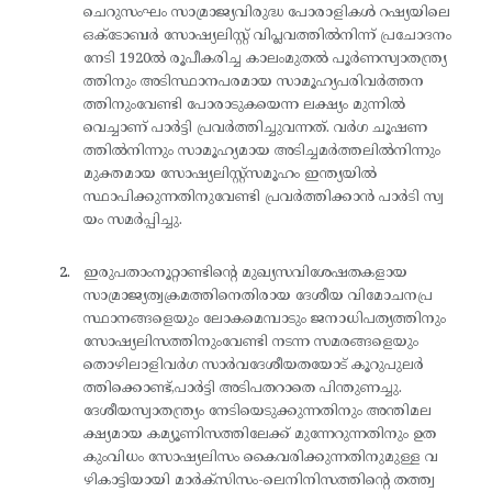
ചെറുസംഘം സാമ്രാജ്യവിരുദ്ധ പോരാളികൾ റഷ്യയിലെ
ഒക്‌ടോബർ സോഷ്യലിസ്റ്റ് വിപ്ലവത്തിൽനിന്ന് പ്രചോദനം
നേടി 1920ൽ രൂപീകരിച്ച കാലംമുതൽ പൂർണസ്വാതന്ത്ര്യ
ത്തിനും അടിസ്ഥാനപരമായ സാമൂഹ്യപരിവർത്തന
ത്തിനുംവേണ്ടി പോരാടുകയെന്ന ലക്ഷ്യം മുന്നിൽ
വെച്ചാണ് പാർട്ടി പ്രവർത്തിച്ചുവന്നത്. വർഗ ചൂഷണ
ത്തിൽനിന്നും സാമൂഹ്യമായ അടിച്ചമർത്തലിൽനിന്നും
മുക്തമായ സോഷ്യലിസ്റ്റ്‌സമൂഹം ഇന്ത്യയിൽ
സ്ഥാപിക്കുന്നതിനുവേണ്ടി പ്രവർത്തിക്കാൻ പാർടി സ്വ
യം സമർപ്പിച്ചു.
ഇരുപതാംനൂറ്റാണ്ടിന്റെ മുഖ്യസവിശേഷതകളായ
സാമ്രാജ്യത്വക്രമത്തിനെതിരായ ദേശീയ വിമോചനപ്ര
സ്ഥാനങ്ങളെയും ലോകമെമ്പാടും ജനാധിപത്യത്തിനും
സോഷ്യലിസത്തിനുംവേണ്ടി നടന്ന സമരങ്ങളെയും
തൊഴിലാളിവർഗ സാർവദേശീയതയോട് കൂറുപുലർ
ത്തിക്കൊണ്ട്,പാർട്ടി അടിപതറാതെ പിന്തുണച്ചു.
ദേശീയസ്വാതന്ത്ര്യം നേടിയെടുക്കുന്നതിനും അന്തിമല
ക്ഷ്യമായ കമ്യൂണിസത്തിലേക്ക് മുന്നേറുന്നതിനും ഉത
കുംവിധം സോഷ്യലിസം കൈവരിക്കുന്നതിനുമുള്ള വ
ഴികാട്ടിയായി മാർക്‌സിസം-ലെനിനിസത്തിന്റെ തത്ത്വ