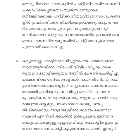
തൊട്ടുപിന്നാലെ 1920-കളിൽ പാർട്ടി നിയമവിരുദ്ധമായി
പ്രഖ്യാപിക്കപ്പെടുകയും തുടർന്ന് രണ്ടുദശക
ത്തിലേറെക്കാലം പാർട്ടിക്ക് നിയമവിരുദ്ധ സാഹചര്യങ്ങ
ളിൽ പ്രവർത്തിക്കേണ്ടിവരികയുംചെയ്തു. കടുത്ത അ
ടിച്ചമർത്തലുണ്ടായിട്ടും പൂർണസ്വാതന്ത്ര്യത്തിനും
മൗലികമായ സാമൂഹ്യപരിവർത്തനത്തിനുംവേണ്ടി ജന
ങ്ങളെ അണിനിരത്തുന്നതിൽ പാർട്ടി അനുക്രമമായ
പുരോഗതി കൈവരിച്ചു.
കമ്യൂണിസ്റ്റ് പാർട്ടിയുടെ വീറുറ്റതും അചഞ്ചലവുമായ
സാമ്രാജ്യത്വവിരുദ്ധ നിലപാട് വിവിധ വിപ്ലവധാരക
ളെയും പോരാളികളെയും അതിൽ ചേരാൻ പ്രേരിപ്പിച്ചു.
പഞ്ചാബിലെ ഗദർപോരാളികൾ, ഭഗത്‌സിങ്ങിന്റെ സഹ
പ്രവർത്തകർ, ബംഗാളിലെ വിപ്ലവകാരികൾ, ബോംബെ-
മദിരാശി പ്രവിശ്യകളിലെ വീറുറ്റ തൊഴിലാളിവർഗ
പ്പോരാളികൾ, കേരളത്തിലെയും ആന്ധ്രപ്രദേശിലെയും
രാജ്യത്തിന്റെ മറ്റു പല ഭാഗങ്ങളിലെയും ഉൽപ്പ
തിഷ്ണുക്കളും സാമ്രാജ്യവിരുദ്ധരുമായ കോൺഗ്ര
സുകാർ എന്നിവർ അവരിൽ ഉൾപ്പെടുന്നു. ഇങ്ങനെ
രാജ്യമെമ്പാടുമുള്ള ഏറ്റവും മികച്ച പോരാളികളുടെ പ്ര
വേശനത്തോടെ പാർട്ടി കൂടുതൽ ശക്തമായി. ഇന്ത്യൻ