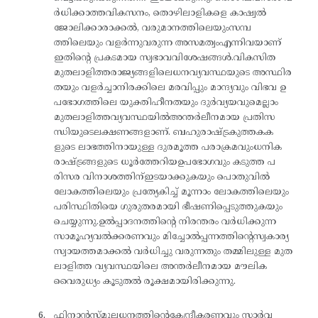
ർധിക്കാത്തവികസനം, തൊഴിലാളികളെ കാഷ്വൽ
ജോലിക്കാരാക്കൽ, വരുമാനത്തിലെയുംസമ്പ
ത്തിലെയും വളർന്നുവരുന്ന അസമത്വംഎന്നിവയാണ്
ഇതിന്റെ പ്രകടമായ സ്വഭാവവിശേഷങ്ങൾ.വികസിത
മുതലാളിത്തരാജ്യങ്ങളിലെധനവ്യവസ്ഥയുടെ അസ്ഥിര
തയും വളർച്ചാനിരക്കിലെ മരവിപ്പും മാന്ദ്യവും വിഭവ ഉ
പഭോഗത്തിലെ യുക്തിഹീനതയും ദുർവ്യയവുമെല്ലാം
മുതലാളിത്തവ്യവസ്ഥയിൽഅന്തർലീനമായ പ്രതിസ
ന്ധിയുടെലക്ഷണങ്ങളാണ്. ബഹുരാഷ്ട്രകുത്തകക
ളുടെ ലാഭത്തിനായുള്ള ദുരമൂത്ത പരാക്രമവുംധനിക
രാഷ്ട്രങ്ങളുടെ ധൂർത്തേറിയഉപഭോഗവും കടുത്ത പ
രിസര വിനാശത്തിന്ഇടയാക്കുകയും പൊതുവിൽ
ലോകത്തിലെയും പ്രത്യേകിച്ച് മൂന്നാം ലോകത്തിലെയും
പരിസ്ഥിതിയെ ഗുരുതരമായി ഭീഷണിപ്പെടുത്തുകയും
ചെയ്യുന്നു.ഉൽപ്പാദനത്തിന്റെ നിരന്തരം വർധിക്കുന്ന
സാമൂഹ്യവൽക്കരണവും മിച്ചോൽപ്പന്നത്തിന്റെസ്വകാര്യ
സ്വായത്തമാക്കൽ വർധിച്ചു വരുന്നതും തമ്മിലുള്ള മുത
ലാളിത്ത വ്യവസ്ഥയിലെ അന്തർലീനമായ മൗലിക
വൈരുധ്യം കൂടുതൽ രൂക്ഷമായിരിക്കുന്നു.
ഫിനാൻസ്മൂലധനത്തിന്റെകേന്ദ്രീകരണവും സാർവ