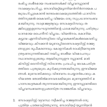
രംഭിച്ച ഗംഭീരമായ സംഭവങ്ങൾക്ക് വിപ്ലവനൂറ്റാണ്ട്
സാക്ഷ്യംവഹിച്ചു. സോവിയറ്റ്‌യൂണിയൻനിർണായക പ
ങ്കുവഹിച്ചുകൊണ്ട് രണ്ടാംലോകയുദ്ധത്തിൽ ഫാസിസ
ത്തിനുമേൽ കൈവരിച്ച വിജയം ഒരു സുപ്രധാനസംഭവ
മായിരുന്നു. സാമ്രാജ്യത്വവും സോഷ്യലിസവും ത
മ്മിലുള്ളഉഗ്രസംഘട്ടനത്തിന്റെ ഫലമായിരുന്നു ചരിത്രപ്ര
ധാനമായ ചൈനീസ് വിപ്ലവം. വിയത്‌നാം, കൊറിയ,
ക്യൂബ എന്നിവിടങ്ങളിലെ വിപ്ലവശക്തികൾകൈവരിച്ച
വിജയവും കിഴക്കൻ യൂറോപ്പിലെസോഷ്യലിസ്റ്റ് രാജ്യ
ങ്ങളുടെ രൂപീകരണവും കോളനികൾ രാഷ്ട്രീയസ്വാത
ന്ത്ര്യംനേടുന്നതിലേക്ക് നയിച്ച ദേശീയ വിമോചനപ്ര
സ്ഥാനങ്ങളുടേതും ആയിരുന്നുഈ നൂറ്റാണ്ട്. മാർ
ക്‌സിസ്റ്റ്-ലെനിനിസ്റ്റ് സിദ്ധാന്തം പ്രവചിച്ച ലോകചരിത്ര
ത്തിലെ പുതുയുഗം കുറിക്കുന്നതായിരുന്നു ഈവിജയ
ങ്ങൾ. മുമ്പൊരിക്കലും വിഭാവനം ചെയ്യാൻപോലും ക
ഴിയാത്ത തോതിൽമാനവരാശിയുടെ മുന്നേറ്റത്തിന് മ
ഹാസാധ്യതകൾ തുറന്നവയായിരുന്നു ഈനൂറ്റാണ്ടിലെ
വിപ്ലവസംഭവങ്ങളുംശാസ്ത്ര-സാങ്കേതിക വിപ്ലവവും.
സോഷ്യലിസ്റ്റ് വ്യവസ്ഥ സ്വീകരിച്ച രാജ്യങ്ങൾ ഒരു
പുതിയ പാതവെട്ടിത്തുറന്നു. സോവിയറ്റ് യൂണിയൻ