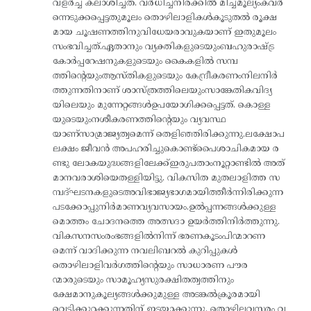
വളർച്ച കലാശിച്ചത്. വർധിച്ചനിരക്കിൽ മിച്ചമൂല്യംകവർ
ന്നെടുക്കപ്പെട്ടതുമൂലം തൊഴിലാളികൾകൂടുതൽ രൂക്ഷ
മായ ചൂഷണത്തിനുവിധേയരാവുകയാണ് ഇതുമൂലം
സംഭവിച്ചത്.ഏതാനും വ്യക്തികളുടെയുംബഹുരാഷ്ട്ര
കോർപ്പറേഷനുകളുടെയും കൈകളിൽ സമ്പ
ത്തിന്റെയുംആസ്തികളുടെയും കേന്ദ്രീകരണംനിലനിർ
ത്തുന്നതിനാണ് ശാസ്ത്രത്തിലെയുംസാങ്കേതികവിദ്യ
യിലെയും മുന്നേറ്റങ്ങൾഉപയോഗിക്കപ്പെട്ടത്. കൊള്ള
യുടെയുംനശീകരണത്തിന്റെയും വ്യവസ്ഥ
യാണ്സാമ്രാജ്യത്വമെന്ന് തെളിഞ്ഞിരിക്കുന്നു.ലക്ഷോപ
ലക്ഷം ജീവൻ അപഹരിച്ചുകൊണ്ട്‌പൈശാചികമായ ര
ണ്ടു ലോകയുദ്ധങ്ങളിലേക്ക്ഇരുപതാംനൂറ്റാണ്ടിൽ അത്
മാനവരാശിയെതള്ളിയിട്ടു. വികസിത മുതലാളിത്ത സ
മ്പദ്ഘടനകളുടെഅവിഭാജ്യഭാഗമായിത്തീർന്നിരിക്കുന്ന
പടക്കോപ്പുനിർമാണവ്യവസായം.ഉൽപ്പന്നങ്ങൾക്കുള്ള
മൊത്തം ചോദനത്തെ അത്സദാ ഉയർത്തിനിർത്തുന്നു.
വികസനസംരംഭങ്ങളിൽനിന്ന് ഭരണകൂടംപിന്മാറണ
മെന്ന് വാദിക്കുന്ന നവലിബറൽ കുറിപ്പുകൾ
തൊഴിലാളിവർഗത്തിന്റെയും സാധാരണ പൗര
ന്മാരുടെയും സാമൂഹ്യസുരക്ഷിതത്വത്തിനും
ക്ഷേമാനുകൂല്യങ്ങൾക്കുമുള്ള അടങ്കൽക്രൂരമായി
വെട്ടിക്കുറക്കുന്നതിന് ഇടയാക്കുന്നു. തൊഴിലവസരം വ