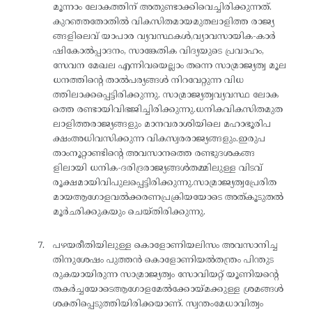
മൂന്നാം ലോകത്തിന് അതുണ്ടാക്കിവെച്ചിരിക്കുന്നത്.
കുറഞ്ഞതോതിൽ വികസിതമായമുതലാളിത്ത രാജ്യ
ങ്ങളിലെവ് യാപാര വ്യവസ്ഥകൾ,വ്യാവസായിക-കാർ
ഷികോൽപ്പാദനം, സാങ്കേതിക വിദ്യയുടെ പ്രവാഹം,
സേവന മേഖല എന്നിവയെല്ലാം തന്നെ സാമ്രാജ്യത്വ മൂല
ധനത്തിന്റെ താൽപര്യങ്ങൾ നിറവേറ്റുന്ന വിധ
ത്തിലാക്കപ്പെട്ടിരിക്കുന്നു. സാമ്രാജ്യത്വവ്യവസ്ഥ ലോക
ത്തെ രണ്ടായിവിഭജിച്ചിരിക്കുന്നു.ധനികവികസിതമുത
ലാളിത്തരാജ്യങ്ങളും മാനവരാശിയിലെ മഹാഭൂരിപ
ക്ഷംഅധിവസിക്കുന്ന വികസ്വരരാജ്യങ്ങളും.ഇരുപ
താംനൂറ്റാണ്ടിന്റെ അവസാനത്തെ രണ്ടുദശകങ്ങ
ളിലായി ധനിക-ദരിദ്രരാജ്യങ്ങൾതമ്മിലുള്ള വിടവ്
രൂക്ഷമായിവിപുലപ്പെട്ടിരിക്കുന്നു.സാമ്രാജ്യത്വപ്രേരിത
മായആഗോളവൽക്കരണപ്രക്രിയയോടെ അത്കൂടുതൽ
മൂർഛിക്കുകയും ചെയ്തിരിക്കുന്നു.
പഴയരീതിയിലുള്ള കൊളോണിയലിസം അവസാനിച്ച
തിനുശേഷം പുത്തൻ കൊളോണിയൽതന്ത്രം പിന്തുട
രുകയായിരുന്ന സാമ്രാജ്യത്വം സോവിയറ്റ് യൂണിയന്റെ
തകർച്ചയോടെആഗോളമേൽക്കോയ്മക്കുള്ള ശ്രമങ്ങൾ
ശക്തിപ്പെടുത്തിയിരിക്കയാണ്. സ്വന്തംമേധാവിത്വം