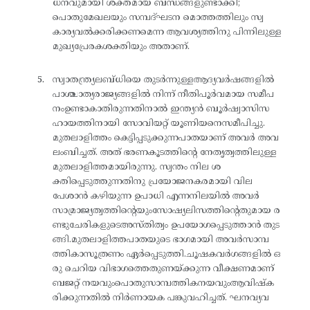
ധനവുമായി ശക്തമായ ബന്ധങ്ങളുണ്ടാക്കി;
പൊതുമേഖലയും സമ്പദ്ഘടന മൊത്തത്തിലും സ്വ
കാര്യവൽക്കരിക്കണമെന്ന ആവശ്യത്തിനു പിന്നിലുള്ള
മുഖ്യപ്രേരകശക്തിയും അതാണ്.
സ്വാതന്ത്ര്യലബ്ധിയെ തുടർന്നുള്ളആദ്യവർഷങ്ങളിൽ
പാശ്ചാത്യരാജ്യങ്ങളിൽ നിന്ന് നീതിപൂർവമായ സമീപ
നംഉണ്ടാകാതിരുന്നതിനാൽ ഇന്ത്യൻ ബൂർഷ്വാസിസ
ഹായത്തിനായി സോവിയറ്റ് യൂണിയനെസമീപിച്ചു.
മുതലാളിത്തം കെട്ടിപ്പടുക്കുന്നപാതയാണ് അവർ അവ
ലംബിച്ചത്. അത് ഭരണകൂടത്തിന്റെ നേതൃത്വത്തിലുള്ള
മുതലാളിത്തമായിരുന്നു. സ്വന്തം നില ശ
ക്തിപ്പെടുത്തുന്നതിനു പ്രയോജനകരമായി വില
പേശാൻ കഴിയുന്ന ഉപാധി എന്നനിലയിൽ അവർ
സാമ്രാജ്യത്വത്തിന്റെയുംസോഷ്യലിസത്തിന്റെതുമായ ര
ണ്ടുചേരികളുടെഅസ്തിത്വം ഉപയോഗപ്പെടുത്താൻ തുട
ങ്ങി.മുതലാളിത്തപാതയുടെ ഭാഗമായി അവർസാമ്പ
ത്തികാസൂത്രണം ഏർപ്പെടുത്തി.ചൂഷകവർഗങ്ങളിൽ ഒ
രു ചെറിയ വിഭാഗത്തെതുണയ്ക്കുന്ന വീക്ഷണമാണ്
ബജറ്റ് നയവുംപൊതുസാമ്പത്തികനയവുംആവിഷ്‌ക
രിക്കുന്നതിൽ നിർണായക പങ്കുവഹിച്ചത്. ഘനവ്യവ