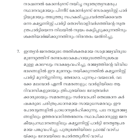
നാഷണൽ കോൺഗ്രസ് നയിച്ച സ്വാതന്ത്ര്യസമരപ്ര
സ്ഥാനവുമായും പിന്നീട് കോൺഗ്രസ് സോഷ്യലിസ്റ്റ് പാർ
ട്ടിയുമായും അടുത്തു സഹകരിച്ചുപ്രവർത്തിക്കവെത
ന്നെ കമ്യൂണിസ്റ്റ് പാർട്ടി തൊഴിലാളിവർഗത്തിന്റെ സ്വത
ന്ത്രപാർട്ടിയെന്ന നിലയിൽ സ്വയം കെട്ടിപ്പടുക്കുന്നതിനും
ശക്തിയാർജിക്കുന്നതിനും നിരന്തരം യത്‌നിച്ചു.
ഇന്ത്യൻ ജനതയുടെ അതിശക്തമായ സാമ്രാജ്യവിരുദ്ധ
മുന്നേറ്റത്തിന് രണ്ടാംലോകമഹായുദ്ധത്തിനുശേഷ
മുള്ള കാലഘട്ടം സാക്ഷ്യംവഹിച്ചു. രാജ്യത്തിന്റെ വിവിധ
ഭാഗങ്ങളിൽ ഈ മുന്നേറ്റം നയിക്കുന്നതിൽ കമ്യൂണിസ്റ്റ്
പാർട്ടി മുന്നിട്ടുനിന്നു. തേഭാഗാ, പുന്നപ്ര-വയലാർ, വട
ക്കേ മലബാർ എന്നീ സമരങ്ങളും; വാർളിയിലെ ആ
ദിവാസികളുടെയും ത്രിപുരയിലെ ഗോത്രവർഗ
ക്കാരുടെയും സമരങ്ങളും സർവോപരി തെലങ്കാന കർ
ഷകരുടെ ചരിത്രപ്രധാനമായ സായുധസമരവും ഈ
പോരാട്ടങ്ങളിൽ പ്രാധാന്യമർഹിക്കുന്നു. പല നാട്ടുരാജ്യ
ങ്ങളിലും ഉത്തരവാദിത്തഭരണം സ്ഥാപിക്കാനുള്ള ജന
കീയപ്രസ്ഥാനങ്ങളിലും കമ്യൂണിസ്റ്റ് പാർട്ടി നേതൃത്വപര
മായ പങ്കുവഹിച്ചു. പുതുശേരിയിലെ ഫ്രഞ്ച് വാഴ്ച
യ്ക്കും ഗോവയിലെ പോർത്തുഗീസ് വാഴ്ച