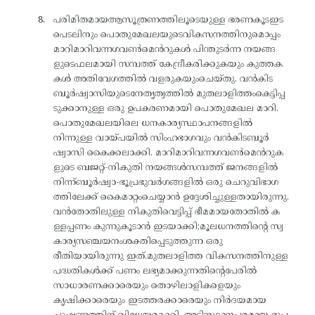
പരിമിതമായആസൂത്രണത്തിലൂടെയുള്ള ഭരണകൂടഇട
പെടലിനും പൊതുമേഖലയുടെവികസനത്തിനുമൊപ്പം
മാറിമാറിവന്നഗവൺമെൻറുകൾ പിന്തുടർന്ന നയങ്ങ
ളുടെഫലമായി സമ്പത്ത് കേന്ദ്രീകരിക്കുകയും കുത്തക
കൾ അതിവേഗത്തിൽ വളരുകയുംചെയ്തു. വൻകിട
ബൂർഷ്വാസിയുടെനേതൃത്വത്തിൽ മുതലാളിത്തംകെട്ടിപ്പ
ടുക്കാനുള്ള ഒരു ഉപകരണമായി പൊതുമേഖല മാറി.
പൊതുമേഖലയിലെ ധനകാര്യസ്ഥാപനങ്ങളിൽ
നിന്നുള്ള വായ്പയിൽ സിംഹഭാഗവും വൻകിടബൂർ
ഷ്വാസി കൈക്കലാക്കി. മാറിമാറിവന്നഗവൺമെൻറുക
ളുടെ ബജറ്റ്-നികുതി നയങ്ങൾസമ്പത്ത് ജനങ്ങളിൽ
നിന്ന്ബൂർഷ്വാ-ഭൂപ്രഭുവർഗങ്ങളിൽ ഒരു ചെറുവിഭാഗ
ത്തിലേക്ക് കൈമാറ്റംചെയ്യാൻ ഉദ്ദേശിച്ചുള്ളതായിരുന്നു.
വൻതോതിലുള്ള നികുതിവെട്ടിപ്പ് ഭീമമായതോതിൽ ക
ള്ളപ്പണം കുന്നുകൂടാൻ ഇടയാക്കി;മൂലധനത്തിന്റെ സ്വ
കാര്യസഞ്ചയനംശക്തിപ്പെടുത്തുന്ന ഒരു
രീതിയായിരുന്നു ഇത്.മുതലാളിത്ത വികസനത്തിനുള്ള
പദ്ധതികൾക്ക് പണം ലഭ്യമാക്കുന്നതിന്റെപേരിൽ
സാധാരണക്കാരെയും തൊഴിലാളികളെയും
കൃഷിക്കാരെയും ഇടത്തരക്കാരെയും നിർദയമായ