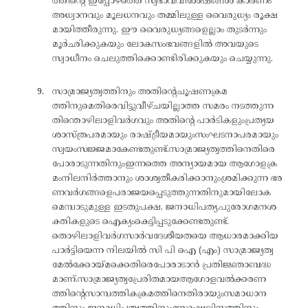
ത്തിന്റെ ഇപ്പോഴത്തെ സ്വഭാവവിശേഷങ്ങൾ കാരണം
അധ്വാനവും മൂലധനവും തമ്മിലുള്ള വൈരുധ്യം രൂക്ഷ
മായിത്തീരുന്നു. ഈ വൈരുധ്യങ്ങളെല്ലാം തുടർന്നും
മൂർഛിക്കുകയും ലോകസംഭവങ്ങളിൽ അവയുടെ
സ്വാധീനം ചെലുത്തിക്കൊണ്ടിരിക്കുകയും ചെയ്യുന്നു.
സാമ്രാജ്യത്വത്തിനും അതിന്റെചൂഷണക്രമ
ത്തിനുമെതിരെവിട്ടുവീഴ്ചയില്ലാത്ത സമരം നടത്തുന്ന
തിന്തൊഴിലാളിവർഗവും അതിന്റെ പാർടികളുംപ്രത്യയ
ശാസ്ത്രപരമായും രാഷ്ട്രീയമായുംസംഘടനാപരമായും
സ്വയംസജ്ജമാകേണ്ടതുണ്ട്.സാമ്രാജ്യത്വത്തിനെതിരെ
പോരാടുന്നതിനുംഇന്നത്തെ അന്യായമായ ആഗോളക്ര
മംനിലനിർത്താനും ശാശ്വതീകരിക്കാനുംശ്രമിക്കുന്ന ഭര
ണവർഗങ്ങളെപരാജയപ്പെടുത്തുന്നതിനുമായിലോക
മെമ്പാടുമുള്ള ഇടതുപക്ഷ, ജനാധിപത്യ,പുരോഗമനശ
ക്തികളുടെ ഐക്യംകെട്ടിപ്പടുക്കേണ്ടതുണ്ട്.
തൊഴിലാളിവർഗസാർവദേശീയതയെ ആധാരമാക്കിയ
പാർട്ടിയെന്ന നിലയിൽ സി പി ഐ (എം) സാമ്രാജ്യത്വ
മേൽക്കോയ്മക്കെതിരെപോരാടാൻ പ്രതിജ്ഞാബദ്ധ
മാണ്.സാമ്രാജ്യത്വപ്രേരിതമായആഗോളവൽക്കരണ
ത്തിന്റെസാമ്പത്തികക്രമത്തിനെതിരായുംസമാധാന