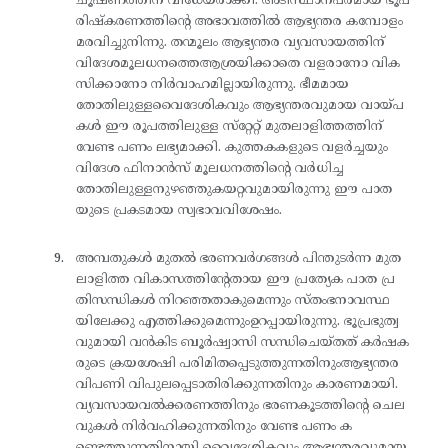
ചൂഷണത്തിന് വിധേയരാക്കി. അടിസ്ഥാനപരമായ ഭൂപ
രിഷ്‌കരണത്തിന്റെ അഭാവത്തിൽ ആഭ്യന്തര കമ്പോളം
മരവിച്ചുനിന്നു. തന്മൂലം ആഭ്യന്തര വ്യവസായത്തിന്
വിദേശമൂലധനത്തെആശ്രയിക്കാതെ വളരാനോ വിക
സിക്കാനോ നിർവാഹമില്ലായിരുന്നു. ഭീമമായ
തോതിലുള്ളവൈദേശികവും ആഭ്യന്തരവുമായ വായ്പ
കൾ ഈ രൂപത്തിലുള്ള സ്‌റ്റേറ്റ് മുതലാളിത്തത്തിന്
വേണ്ട പണം ലഭ്യമാക്കി. കുത്തകകളുടെ വളർച്ചയും
വിദേശ ഫിനാൻസ് മൂലധനത്തിന്റെ വർധിച്ച
തോതിലുള്ളനുഴഞ്ഞുകയറ്റവുമായിരുന്നു ഈ പാത
യുടെ പ്രകടമായ സ്വഭാവവിശേഷം.
അമ്പതുകൾ മുതൽ ഭരണവർഗങ്ങൾ പിന്തുടർന്ന മുത
ലാളിത്ത വികാസത്തിന്റേതായ ഈ പ്രത്യേക പാത പ്ര
തിസന്ധികൾ നിറഞ്ഞതാകുമെന്നും സ്തംഭനാവസ്ഥ
യിലേക്കു എത്തിക്കുമെന്നുംഉറപ്പായിരുന്നു. ഭൂപ്രഭുത്വ
വുമായി വൻകിട ബൂർഷ്വാസി സന്ധിചെയ്തത് കർഷക
രുടെ ക്രയശേഷി പരിമിതപ്പെടുത്തുന്നതിനുംആഭ്യന്തര
വിപണി വിപുലപ്പെടാതിരിക്കുന്നതിനും കാരണമായി.
വ്യവസായവൽക്കരണത്തിനും ഭരണകൂടത്തിന്റെ ചെല
വുകൾ നിർവഹിക്കുന്നതിനും വേണ്ട പണം ക
ണ്ടെത്തുന്നതിനായി വൈദേശികവും ആഭ്യന്തരവുമായ