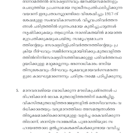
രിണാമത്തിൽ സോഷ്യലിസവും ജനകീയസമരങ്ങളും
ചെലുത്തിയ പ്രചണ്ഡമായ സ്വാധീനംപ്രതിഫലിപ്പിക്കുന്ന
വയാണ് ഇരുപതാംനൂറ്റാണ്ടിലെ വിശേഷിച്ചും 1917-ന്
ശേഷമുള്ള സംഭവവികാസങ്ങൾ. വിപ്ലവപരിവർത്തന
ങ്ങൾ ചരിത്രത്തിൽ ഗുണപരമായ കുതിച്ചുചാട്ടങ്ങൾ
സൃഷ്ടിക്കുകയും ആധുനിക നാഗരികതയിൽ മായാത്ത
മുദ്രപതിക്കുകയുംചെയ്തു. സാമൂഹ്യമോചന
ത്തിന്റെയും സോഷ്യലിസ്റ്റ്പരിവർത്തനത്തിന്റെയും പ്ര
ക്രിയ ദീർഘവും സങ്കീർണവുമായിരിക്കും.മുതലാളിത്ത
ത്തിൽനിന്ന്സോഷ്യലിസത്തിലേക്കുള്ള പരിവർത്തനംഒ
റ്റയടിക്കുള്ള മാറ്റമല്ലെന്നും ഭരണാധികാരം നേടിയ
തിനുശേഷവും ദീർഘവും രൂക്ഷവുമായവർഗസമരങ്ങ
ളുടെ കാലഘട്ടമാണെന്നും ചരിത്രം നമ്മെ പഠിപ്പിക്കുന്നു.
മാനവരാശിയെ ബാധിക്കുന്ന മൗലികപ്രശ്‌നങ്ങൾ പ
രിഹരിക്കാൻ ലോക മുതലാളിത്തത്തിന് കെൽപ്പില്ല.
വികസിതമുതലാളിത്തരാജ്യങ്ങളിൽ തൊഴിലവസരം വ
ർധിക്കാതെയും വരുമാനത്തിലെ അസമത്വങ്ങൾഅ
തിരൂക്ഷമാക്കിക്കൊണ്ടുമുള്ള വളർച്ച കൈവരിക്കുന്ന
തിലാണ്, ശാസ്ത്ര-സാങ്കേതിക പുരോഗതിയുടെ സ
ഹായത്തോടെ ഉൽപ്പാദകശക്തികൾക്കുണ്ടായ വമ്പിച്ച