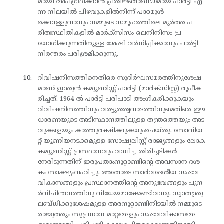
മായി അപഗ്രഥിക്കാൻ പ്രതിജ്ഞാബദ്ധമായ പാർട്ടി എ
ന്ന നിലയിൽ പിഴവുകളിൽനിന്ന് പാഠമുൾ
ക്കൊള്ളുവാനും നമ്മുടെ സമൂഹത്തിലെ മൂർത്ത പ
രിതഃസ്ഥിതികളിൽ മാർക്‌സിസം-ലെനിനിസം പ്ര
യോഗിക്കുന്നതിനുള്ള ശേഷി വർധിപ്പിക്കാനും പാർട്ടി
നിരന്തരം പരിശ്രമിക്കുന്നു.
റിവിഷനിസത്തിനെതിരെ സുദീർഘസമരത്തിനുശേഷ
മാണ് ഇന്ത്യൻ കമ്യൂണിസ്റ്റ് പാർട്ടി (മാർക്‌സിസ്റ്റ്) രൂപീക
രിച്ചത്. 1964-ൽ പാർട്ടി പരിപാടി അംഗീകരിക്കുകയും
റിവിഷനിസത്തിനും വരട്ടുതത്വവാദത്തിനുമെതിരെ ഈ
ധാരണയുടെ അടിസ്ഥാനത്തിലുള്ള തന്ത്രത്തെയും അട
വുകളെയും കാത്തുരക്ഷിക്കുകയുംചെയ്തു. സോവിയ
റ്റ് യൂണിയനടക്കമുള്ള സോഷ്യലിസ്റ്റ് രാജ്യങ്ങളും ലോക
കമ്യൂണിസ്റ്റ് പ്രസ്ഥാനവും വമ്പിച്ച തിരിച്ചടികൾ
നേരിടുന്നതിന് ഇരുപതാംനൂറ്റാണ്ടിന്റെ അവസാന ദശ
കം സാക്ഷ്യംവഹിച്ചു. അതോടെ സാർവദേശീയ സംഭവ
വികാസങ്ങളും പ്രസ്ഥാനത്തിന്റെ അനുഭവങ്ങളും പുന
ർവിചിന്തനത്തിനു വിധേയമാക്കേണ്ടിവന്നു. സ്വാതന്ത്ര്യ
ലബ്ധിക്കുശേഷമുള്ള അരനൂറ്റാണ്ടിനിടയിൽ നമ്മുടെ
രാജ്യത്തും സുപ്രധാന മാറ്റങ്ങളും സംഭവവികാസങ്ങ