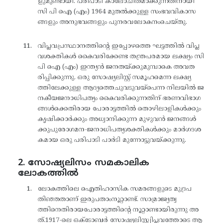
ളുമുണ്ടായി. പരിപാടി കാലോചിതമാക്കുന്നതിനായി
സി പി ഐ (എം) 1964 മുതൽക്കുള്ള സംഭവവികാസ
ങ്ങളും അനുഭവങ്ങളും പുനരവലോകനംചെയ്തു.
വിപ്ലവപ്രസ്ഥാനത്തിന്റെ ഇപ്പോഴത്തെ ഘട്ടത്തിൽ വിപ്ല
വശക്തികൾ കൈവരിക്കേണ്ട തന്ത്രപരമായ ലക്ഷ്യം സി
പി ഐ (എം) ഇന്ത്യൻ ജനതയ്ക്കുമുമ്പാകെ അവത
രിപ്പിക്കുന്നു. ഒരു സോഷ്യലിസ്റ്റ് സമൂഹമെന്ന ലക്ഷ്യ
ത്തിലേക്കുള്ള ആദ്യത്തെചുവടുവയ്‌പെന്ന നിലയിൽ ജ
നകീയജനാധിപത്യം കൈവരിക്കുന്നതിന് ഭരണവിഭാഗ
ങ്ങൾക്കെതിരായ പോരാട്ടത്തിൽ തൊഴിലാളികൾക്കും
കൃഷിക്കാർക്കും അധ്വാനിക്കുന്ന മുഴുവൻ ജനങ്ങൾ
ക്കുപുരോഗമന-ജനാധിപത്യശക്തികൾക്കും മാർഗദശ
കമായ ഒരു പരിപാടി പാർടി മുന്നോട്ടുവയ്ക്കുന്നു.
2. സോഷ്യലിസം സമകാലിക
ലോകത്തിൽ
ലോകത്തിലെ ഐതിഹാസിക സമരങ്ങളുടെ മുദ്രപ
തിഞ്ഞതാണ് ഇരുപതാംനൂറ്റാണ്ട്. സാമ്രാജ്യത്വ
ത്തിനെതിരായപോരാട്ടത്തിന്റെ നൂറ്റാണ്ടായിരുന്നു അ
ത്.1917-ലെ ഒക്‌ടോബർ സോഷ്യലിസ്റ്റ്വിപ്ലവത്തോടെ ആ