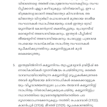
വിഭാഗങ്ങളെ അതത് ബഹുജനസംഘടനകളിലും സംഘ
ടിപ്പിക്കാൻ എല്ലാ കഴിവുകളും വിനിയോഗിച്ചു. ഈ പ
രിശ്രമങ്ങളാലാണ് അഖിലേന്ത്യാ കിസാൻസഭ, അ
ഖിലേന്ത്യാ വിദ്യാർഥി ഫെഡറേഷൻ മുതലായ ദേശീയ
സംഘടനകൾ സ്ഥാപിതമായതും ഓൾ ഇന്ത്യാ ട്രേഡ്
യൂണിയൻ കോൺഗ്രസ് ശക്തിപ്പെട്ടതും. പ്രോഗ്രസീവ്
റൈറ്റേഴ്‌സ് അസോസിയേഷനും, ഇന്ത്യൻ പീപ്പിൾസ്
തീയേറ്റേഴ്‌സ് അസോസിയേഷനും പോലുള്ള പുരോഗമ
നപരമായ സാംസ്‌കാരിക-സാഹിത്യ സംഘടനകൾ
രൂപീകരിക്കുന്നതിനും കമ്യൂണിസ്റ്റുകാർ മുൻ
കൈയെടുത്തു.
ഇന്ത്യയിൽനിന്ന് കമ്യൂണിസം തുടച്ചുമാറ്റാൻ ബ്രിട്ടീഷ് ഭര
ണാധികാരികൾ ദൃഢനിശ്ചയം ചെയ്തിരുന്നു. ശൈശ
വാവസ്ഥയിലായിരുന്ന കമ്യൂണിസ്റ്റ് ഗ്രൂപ്പുകൾക്കുനേരെ
അവർ മൃഗീയമായ മർദനനടപടികൾ കൈക്കൊള്ളുക
യും വിപ്ലവാശയങ്ങളുടെ പ്രചാരം തടയാൻ കമ്യൂണിസ്റ്റ്
സാഹിത്യം നിരോധിക്കുകയുംചെയ്തു. കമ്യൂണിസ്റ്റ്പ്ര
സ്ഥാനത്തിലെ യുവനേതൃത്വത്തിനെതിരെ പല
ഗൂഢാലോചനക്കേസുകളും നടത്തി; പെഷാവാർ (1922),
കാൺപുർ (1924), മീറത്ത് (1929). രൂപംകൊണ്ടതിനു