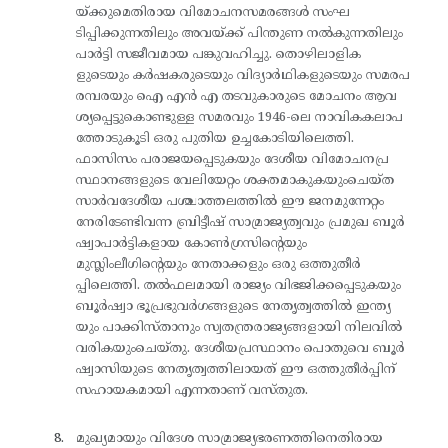
യ്ക്കുമെതിരായ വിമോചനസമരങ്ങൾ സംഘ
ടിപ്പിക്കുന്നതിലും അവയ്ക്ക് പിന്തുണ നൽകുന്നതിലും
പാർട്ടി സജീവമായ പങ്കുവഹിച്ചു. തൊഴിലാളിക
ളുടെയും കർഷകരുടെയും വിദ്യാർഥികളുടെയും സമരപ
രമ്പരയും ഐ എൻ എ തടവുകാരുടെ മോചനം ആവ
ശ്യപ്പെട്ടുകൊണ്ടുള്ള സമരവും 1946-ലെ നാവികകലാപ
ത്തോടുകൂടി ഒരു പുതിയ ഉച്ചകോടിയിലെത്തി.
ഫാസിസം പരാജയപ്പെടുകയും ദേശീയ വിമോചനപ്ര
സ്ഥാനങ്ങളുടെ വേലിയേറ്റം ശക്തമാകുകയുംചെയ്ത
സാർവദേശീയ പശ്ചാത്തലത്തിൽ ഈ ജനമുന്നേറ്റം
നേരിടേണ്ടിവന്ന ബ്രിട്ടീഷ് സാമ്രാജ്യത്വവും പ്രമുഖ ബൂർ
ഷ്വാപാർട്ടികളായ കോൺഗ്രസിന്റെയും
മുസ്ലിംലീഗിന്റെയും നേതാക്കളും ഒരു ഒത്തുതീർ
പ്പിലെത്തി. തൽഫലമായി രാജ്യം വിഭജിക്കപ്പെടുകയും
ബൂർഷ്വാ ഭൂപ്രഭുവർഗങ്ങളുടെ നേതൃത്വത്തിൽ ഇന്ത്യ
യും പാക്കിസ്താനും സ്വതന്ത്രരാജ്യങ്ങളായി നിലവിൽ
വരികയുംചെയ്തു. ദേശീയപ്രസ്ഥാനം പൊതുവെ ബൂർ
ഷ്വാസിയുടെ നേതൃത്വത്തിലായത് ഈ ഒത്തുതീർപ്പിന്
സഹായകമായി എന്നതാണ് വസ്തുത.
മുഖ്യമായും വിദേശ സാമ്രാജ്യഭരണത്തിനെതിരായ