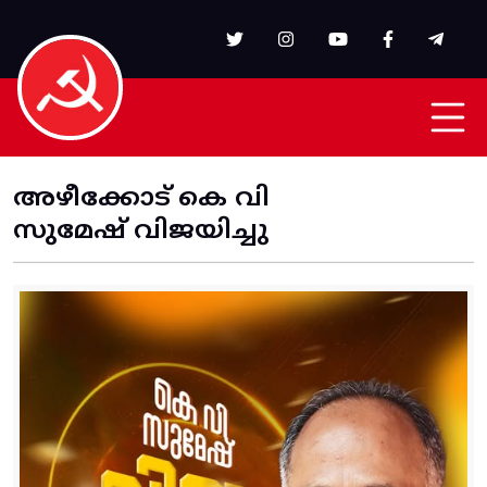
Skip to main content
അഴീക്കോട് കെ വി
സുമേഷ് വിജയിച്ചു