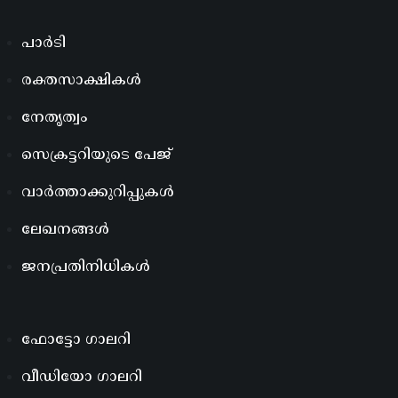
പാർടി
രക്തസാക്ഷികൾ
നേതൃത്വം
സെക്രട്ടറിയുടെ പേജ്
വാർത്താക്കുറിപ്പുകൾ
ലേഖനങ്ങൾ
ജനപ്രതിനിധികൾ
ഫോട്ടോ ഗാലറി
വീഡിയോ ഗാലറി