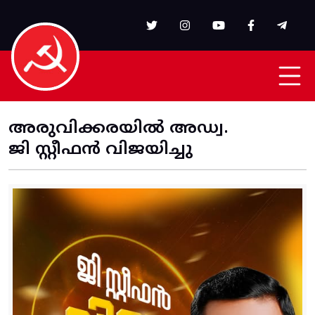
Skip to main content
അരുവിക്കരയിൽ അഡ്വ.
ജി സ്റ്റീഫൻ വിജയിച്ചു