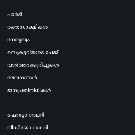
പാർടി
രക്തസാക്ഷികൾ
നേതൃത്വം
സെക്രട്ടറിയുടെ പേജ്
വാർത്താക്കുറിപ്പുകൾ
ലേഖനങ്ങൾ
ജനപ്രതിനിധികൾ
ഫോട്ടോ ഗാലറി
വീഡിയോ ഗാലറി