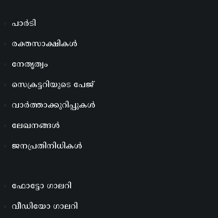
പാർടി
രക്തസാക്ഷികൾ
നേതൃത്വം
സെക്രട്ടറിയുടെ പേജ്
വാർത്താക്കുറിപ്പുകൾ
ലേഖനങ്ങൾ
ജനപ്രതിനിധികൾ
ഫോട്ടോ ഗാലറി
വീഡിയോ ഗാലറി