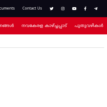
cuments
Contact Us
നങ്ങൾ
നവകേരള കാഴ്ച്ചപ്പാട്
പുതുവഴികൾ