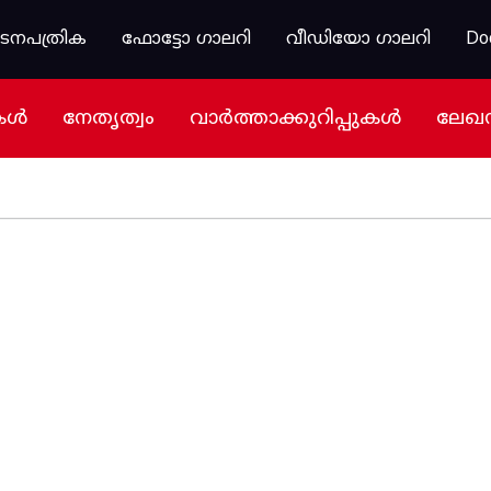
കടനപത്രിക
ഫോട്ടോ ഗാലറി
വീഡിയോ ഗാലറി
Do
കൾ
നേതൃത്വം
വാർത്താക്കുറിപ്പുകൾ
ലേഖ