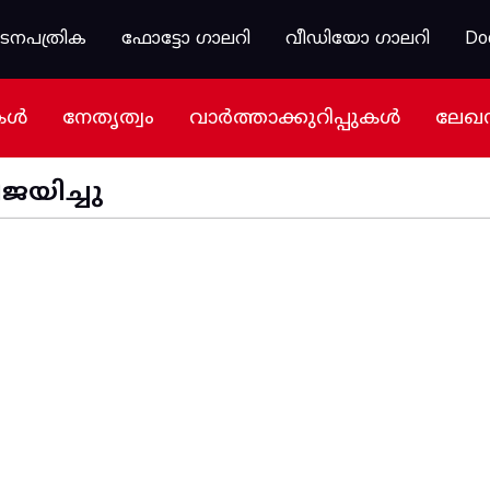
കടനപത്രിക
ഫോട്ടോ ഗാലറി
വീഡിയോ ഗാലറി
Do
കൾ
നേതൃത്വം
വാർത്താക്കുറിപ്പുകൾ
ലേഖ
ജയിച്ചു