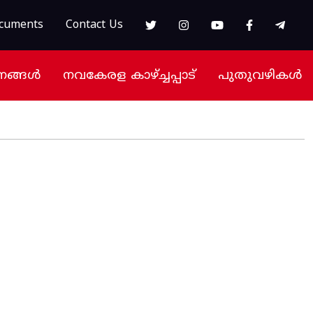
cuments
Contact Us
നങ്ങൾ
നവകേരള കാഴ്ച്ചപ്പാട്
പുതുവഴികൾ