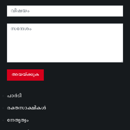
പാർടി
രക്തസാക്ഷികൾ
നേതൃത്വം