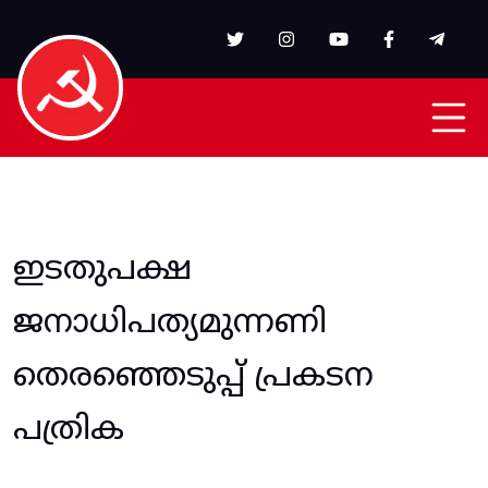
Skip to main content
ഇടതുപക്ഷ
ജനാധിപത്യമുന്നണി
തെരഞ്ഞെടുപ്പ് പ്രകടന
പത്രിക