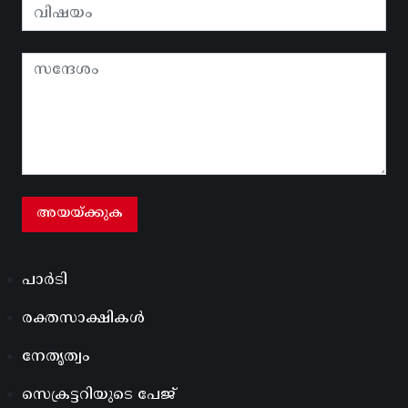
പാർടി
രക്തസാക്ഷികൾ
നേതൃത്വം
സെക്രട്ടറിയുടെ പേജ്