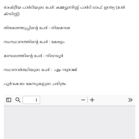
രാഷ്ട്രീയ പാർടിയുടെ പേര്: കമ്മ്യൂണിസ്റ്റ് പാർടി ഓഫ് ഇന്ത്യ (മാർ
ക്സിസ്റ്റ്)
തിരഞ്ഞെടുപ്പിന്റെ പേര് : നിയമസഭ
സംസ്ഥാനത്തിന്റെ പേര് : കേരളം
മണ്ഡലത്തിന്റെ പേര് : നിലമ്പൂർ
സ്ഥാനാർത്ഥിയുടെ പേര് : എം സ്വരാജ്
പൂർവകാല കേസുകളുടെ ചരിത്രം