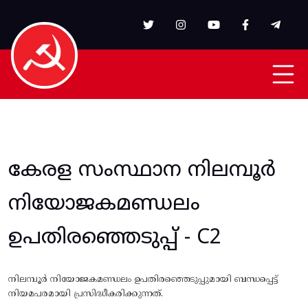
Skip to main content
കേരള സംസ്ഥാന നിലമ്പൂർ
നിയോജകമണ്ഡലം
ഉപതിരഞ്ഞെടുപ്പ് - C2
നിലമ്പൂർ നിയോജകമണ്ഡലം ഉപതിരഞ്ഞെടുപ്പുമായി ബന്ധപ്പെട്ട്
നിയമപരമായി പ്രസിദ്ധീകരിക്കുന്നത്.