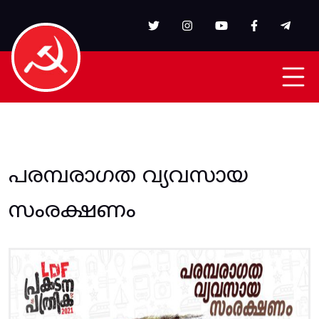
Skip to main content
പരമ്പരാഗത വ്യവസായ
സംരക്ഷണം