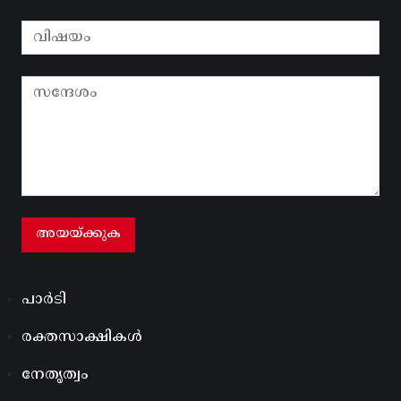
പാർടി
രക്തസാക്ഷികൾ
നേതൃത്വം