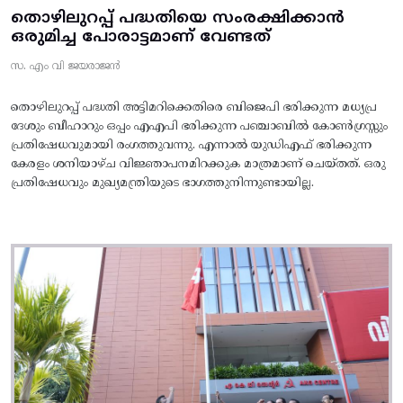
തൊഴിലുറപ്പ് പദ്ധതിയെ സംരക്ഷിക്കാൻ
ഒരുമിച്ച പോരാട്ടമാണ് വേണ്ടത്
സ. എം വി ജയരാജൻ
തൊഴിലുറപ്പ് പദ്ധതി അട്ടിമറിക്കെതിരെ ബിജെപി ഭരിക്കുന്ന മധ്യപ്ര
ദേശും ബീഹാറും ഒപ്പം എഎപി ഭരിക്കുന്ന പഞ്ചാബിൽ കോൺഗ്രസ്സും
പ്രതിഷേധവുമായി രംഗത്തുവന്നു. എന്നാൽ യുഡിഎഫ് ഭരിക്കുന്ന
കേരളം ശനിയാഴ്ച വിജ്ഞാപനമിറക്കുക മാത്രമാണ് ചെയ്തത്. ഒരു
പ്രതിഷേധവും മുഖ്യമന്ത്രിയുടെ ഭാഗത്തുനിന്നുണ്ടായില്ല.