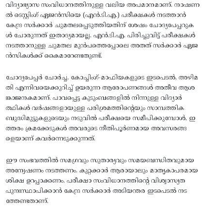
വിദ്യാഭ്യാസ സംവിധാനത്തിനുള്ള വലിയ അപമാനമാണ്. നാഷണ
ൽ ടെസ്റ്റിംഗ് ഏജൻസിയെ (എൻ.ടി.എ.) പരീക്ഷകൾ നടത്താൻ
കേന്ദ്ര സർക്കാർ ചുമതലപ്പെടുത്തിയതിന് ശേഷം ചോദ്യപേപ്പറുക
ൾ ചോരുന്നത് ഇതാദ്യമായല്ല. എൻ.ടി.എ. പിരിച്ചുവിട്ട് പരീക്ഷകൾ
നടത്താനുള്ള ചുമതല മുൻപത്തെപ്പോലെ അതത് സർക്കാർ ഏജ
ൻസികൾക്ക് കൈമാറേണ്ടതുണ്ട്.
ചോദ്യപേപ്പർ ചോർച്ച, കോച്ചിംഗ്-മാഫിയകളുടെ ഇടപെടൽ, അഴിമ
തി എന്നിവയെക്കുറിച്ച് ഉയരുന്ന ആരോപണങ്ങൾ അതീവ ആശ
ങ്കാജനകമാണ്. പാവപ്പെട്ട കുടുംബങ്ങളിൽ നിന്നുള്ള വിദ്യാർ
ത്ഥികൾ വർഷങ്ങളായുള്ള പരിശ്രമത്തിന്റെയും സാമ്പത്തിക
ബുദ്ധിമുട്ടുകളുടെയും നടുവിൽ പരീക്ഷയെ സമീപിക്കുമ്പോൾ, ഇ
ത്തരം ക്രമക്കേടുകൾ അവരുടെ നീതിപൂർണമായ അവസരങ്ങ
ളെയാണ് കവർന്നെടുക്കുന്നത്.
ഈ സംഭവത്തിൽ സമഗ്രവും സുതാര്യവും സമയബന്ധിതവുമായ
അന്വേഷണം നടത്തണം. കുറ്റക്കാർ ആരായാലും മാതൃകാപരമായ
ശിക്ഷ ഉറപ്പാക്കണം. പരീക്ഷാ സംവിധാനത്തിന്റെ വിശ്വാസ്യത
പുനഃസ്ഥാപിക്കാൻ കേന്ദ്ര സർക്കാർ അടിയന്തര ഇടപെടൽ നട
ത്തേണ്ടതാണ്.