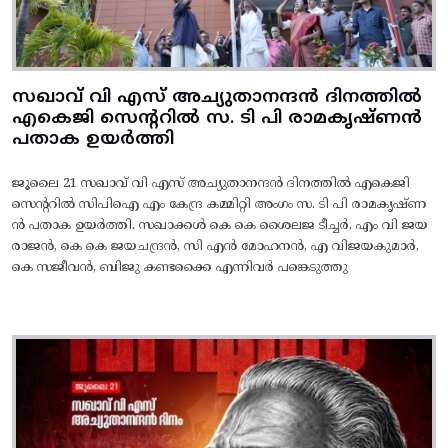
സഖാവ് വി എസ് അച്യുതാനന്ദൻ ദിനത്തിൽ
എകെജി സെന്ററിൽ സ. ടി പി രാമകൃഷ്‌ണൻ
പതാക ഉയർത്തി
ജൂലൈ 21 സഖാവ് വി എസ് അച്യുതാനന്ദൻ ദിനത്തിൽ എകെജി
സെന്ററിൽ സിപിഐ എം കേന്ദ്ര കമ്മിറ്റി അംഗം സ. ടി പി രാമകൃഷ്‌ണ
ൻ പതാക ഉയർത്തി. സഖാക്കൾ കെ കെ ശൈലജ ടീച്ചർ, എം വി ജയ
രാജൻ, കെ കെ ജയചന്ദ്രൻ, സി എൻ മോഹനൻ, എ വിജയകുമാർ,
കെ സജീവൻ, ബിജു കണ്ടക്കൈ എന്നിവർ പങ്കെടുത്തു