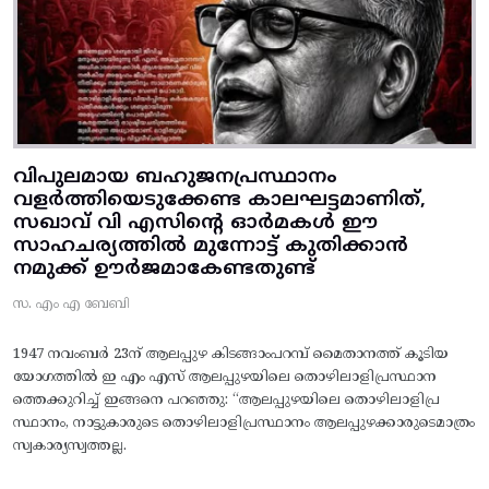
വിപുലമായ ബഹുജനപ്രസ്ഥാനം
വളർത്തിയെടുക്കേണ്ട കാലഘട്ടമാണിത്,
സഖാവ് വി എസിന്റെ ഓർമകൾ ഈ
സാഹചര്യത്തിൽ മുന്നോട്ട്‌ കുതിക്കാൻ
നമുക്ക് ഊർജമാകേണ്ടതുണ്ട്
സ. എം എ ബേബി
1947 നവംബർ 23ന് ആലപ്പുഴ കിടങ്ങാംപറമ്പ്‌ മൈതാനത്ത്‌ കൂടിയ
യോഗത്തിൽ ഇ എം എസ് ആലപ്പുഴയിലെ തൊഴിലാളിപ്രസ്ഥാന
ത്തെക്കുറിച്ച് ഇങ്ങനെ പറഞ്ഞു: “ആലപ്പുഴയിലെ തൊഴിലാളിപ്ര
സ്ഥാനം, നാട്ടുകാരുടെ തൊഴിലാളിപ്രസ്ഥാനം ആലപ്പുഴക്കാരുടെമാത്രം
സ്വകാര്യസ്വത്തല്ല.