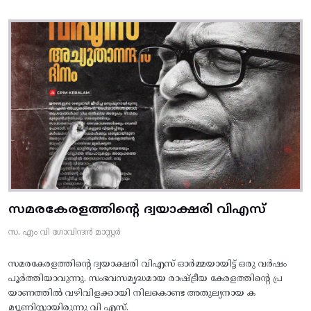
സമരകേരളത്തിൻ്റെ ദ്വയാക്ഷരി വിഎസ്
സ. എം വി ഗോവിന്ദൻ മാസ്റ്റർ
സമരകേരളത്തിൻ്റെ ദ്വയാക്ഷരി വിഎസ് ഓർമ്മയായിട്ട് ഒരു വർഷം
പൂർത്തിയാവുന്നു. സംഭവസമൃദ്ധമായ രാഷ്ട്രീയ കേരളത്തിന്റെ പ്ര
യാണത്തിൽ വഴിവിളക്കായി നിലകൊണ്ട അതുല്യനായ ക
മ്യൂണിസ്റ്റായിരുന്നു വി എസ്.