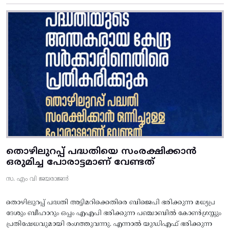
തൊഴിലുറപ്പ് പദ്ധതിയെ സംരക്ഷിക്കാൻ
ഒരുമിച്ച പോരാട്ടമാണ് വേണ്ടത്
സ. എം വി ജയരാജൻ
തൊഴിലുറപ്പ് പദ്ധതി അട്ടിമറിക്കെതിരെ ബിജെപി ഭരിക്കുന്ന മധ്യപ്ര
ദേശും ബീഹാറും ഒപ്പം എഎപി ഭരിക്കുന്ന പഞ്ചാബിൽ കോൺഗ്രസ്സും
പ്രതിഷേധവുമായി രംഗത്തുവന്നു. എന്നാൽ യുഡിഎഫ് ഭരിക്കുന്ന