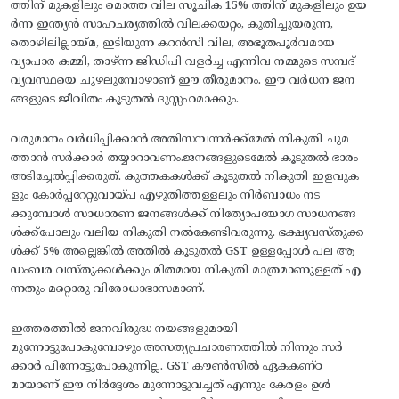
ത്തിന് മുകളിലും മൊത്ത വില സൂചിക 15% ത്തിന് മുകളിലും ഉയ
ർന്ന ഇന്ത്യൻ സാഹചര്യത്തിൽ വിലക്കയറ്റം, കുതിച്ചുയരുന്ന,
തൊഴിലില്ലായ്മ, ഇടിയുന്ന കറൻസി വില, അഭൂതപൂർവമായ
വ്യാപാര കമ്മി, താഴ്ന്ന ജിഡിപി വളർച്ച എന്നിവ നമ്മുടെ സമ്പദ്
വ്യവസ്ഥയെ ചുഴലുമ്പോഴാണ് ഈ തീരുമാനം. ഈ വർധന ജന
ങ്ങളുടെ ജീവിതം കൂടുതൽ ദുസ്സഹമാക്കും.
വരുമാനം വർധിപ്പിക്കാൻ അതിസമ്പന്നർക്ക്മേൽ നികുതി ചുമ
ത്താൻ സർക്കാർ തയ്യാറാവണം.ജനങ്ങളുടെമേൽ കൂടുതൽ ഭാരം
അടിച്ചേൽപ്പിക്കരുത്. കുത്തകകൾക്ക് കൂടുതൽ നികുതി ഇളവുക
ളും കോർപ്പറേറ്റുവായ്പ എഴുതിത്തള്ളലും നിർബാധം നട
ക്കുമ്പോൾ സാധാരണ ജനങ്ങൾക്ക് നിത്യോപയോഗ സാധനങ്ങ
ൾക്ക്പോലും വലിയ നികുതി നൽകേണ്ടിവരുന്നു. ഭക്ഷ്യവസ്തുക്ക
ൾക്ക് 5% അല്ലെങ്കിൽ അതിൽ കൂടുതൽ GST ഉള്ളപ്പോൾ പല ആ
ഡംബര വസ്തുക്കൾക്കും മിതമായ നികുതി മാത്രമാണുള്ളത് എ
ന്നതും മറ്റൊരു വിരോധാഭാസമാണ്.
ഇത്തരത്തിൽ ജനവിരുദ്ധ നയങ്ങളുമായി
മുന്നോട്ടുപോകുമ്പോഴും അസത്യപ്രചാരണത്തിൽ നിന്നും സർ
ക്കാർ പിന്നോട്ടുപോകുന്നില്ല. GST കൗൺസിൽ ഏകകണ്ഠ
മായാണ് ഈ നിർദ്ദേശം മുന്നോട്ടുവച്ചത് എന്നും കേരളം ഉൾ