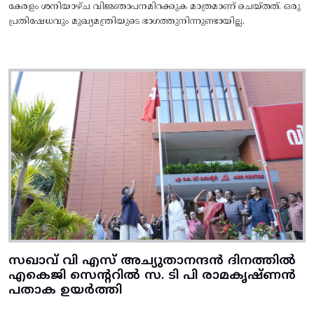
കേരളം ശനിയാഴ്ച വിജ്ഞാപനമിറക്കുക മാത്രമാണ് ചെയ്തത്. ഒരു
പ്രതിഷേധവും മുഖ്യമന്ത്രിയുടെ ഭാഗത്തുനിന്നുണ്ടായില്ല.
സഖാവ് വി എസ് അച്യുതാനന്ദൻ ദിനത്തിൽ
എകെജി സെന്ററിൽ സ. ടി പി രാമകൃഷ്‌ണൻ
പതാക ഉയർത്തി