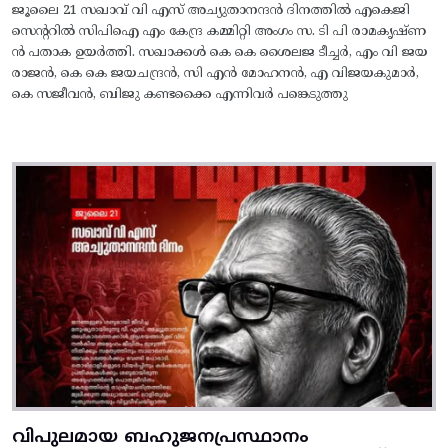
ജൂലൈ 21 സഖാവ് വി എസ് അച്യുതാനന്ദൻ ദിനത്തിൽ എകെജി
സെന്ററിൽ സിപിഐ എം കേന്ദ്ര കമ്മിറ്റി അംഗം സ. ടി പി രാമകൃഷ്‌ണ
ൻ പതാക ഉയർത്തി. സഖാക്കൾ കെ കെ ശൈലജ ടീച്ചർ, എം വി ജയ
രാജൻ, കെ കെ ജയചന്ദ്രൻ, സി എൻ മോഹനൻ, എ വിജയകുമാർ,
കെ സജീവൻ, ബിജു കണ്ടക്കൈ എന്നിവർ പങ്കെടുത്തു
വിപുലമായ ബഹുജനപ്രസ്ഥാനം