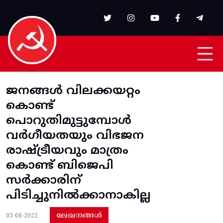
Skip to main content
ജനങ്ങൾ വിലക്കയറ്റം
കൊണ്ട്
പൊറുതിമുട്ടുമ്പോൾ
വർഗീയതയും വിഭജന
രാഷ്ട്രീയവും മാത്രം
കൊണ്ട് ബിജെപി
സർക്കാരിന്
പിടിച്ചുനിൽക്കാനാകില്ല
ലേഖനങ്ങൾ
03-08-2022