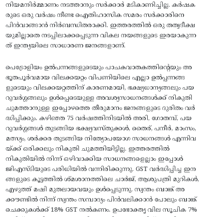
നിയമനിർമ്മാണം നടത്താനും സർക്കാർ മടികാണിച്ചില്ല. കർഷക
രുടെ ഒരു വർഷം നീണ്ട ഐതിഹാസിക സമരം സർക്കാരിനെ
പിൻവാങ്ങാൻ നിർബന്ധിതരാക്കി. ഇത്തരത്തിൽ ഒരു തത്വദീക്ഷ
യുമില്ലാതെ നടപ്പിലാക്കപ്പെടുന്ന വികല നയങ്ങളുടെ ഇരയാകുന്ന
ത് ഇന്ത്യയിലെ സാധാരണ ജനങ്ങളാണ്.
പെട്രോളിയം ഉൽപന്നങ്ങളുടെയും പാചകവാതകത്തിന്റെയും അ
ഭൂതപൂർവമായ വിലക്കയറ്റം വിപണിയിലെ എല്ലാ ഉൽപ്പന്നങ്ങ
ളുടെയും വിലക്കയറ്റത്തിന് കാരണമായി, ഭക്ഷ്യധാന്യങ്ങലും പയ
റുവർഗ്ഗങ്ങലും ഉൾപ്പെടെയുള്ള അവശ്യസാധനങ്ങൾക്ക് നികുതി
ചുമത്താനുള്ള ഇപ്പോഴത്തെ തീരുമാനം ജനങ്ങളുടെ ദുരിതം വർ
ദ്ധിപ്പിക്കും. കഴിഞ്ഞ 75 വർഷത്തിനിടയിൽ അരി, ഗോതമ്പ്, പയ
റുവർഗ്ഗങ്ങൾ തുടങ്ങിയ ഭക്ഷ്യവസ്തുക്കൾ, തൈര്, പനീർ, മാംസം,
മത്സ്യം, ശർക്കര തുടങ്ങിയ നിത്യോപയോഗ സാധനങ്ങൾ എന്നിവ
യ്ക്ക് ഒരിക്കലും നികുതി ചുമത്തിയിട്ടില്ല. ഇത്തരത്തിൽ
നികുതിയിൽ നിന്ന് ഒഴിവാക്കിയ സാധനങ്ങളെല്ലാം ഇപ്പോൾ
ജിഎസ്ടിയുടെ പരിധിയിൽ വന്നിരിക്കുന്നു. GST വർദ്ധിപ്പിച്ച ഇന
ങ്ങളുടെ കൂട്ടത്തിൽ ശ്മശാനത്തിലെ ചാർജ്, ആശുപത്രി മുറികൾ,
എഴുത്ത് മഷി മുതലായവയും ഉൾപ്പെടുന്നു. സ്വന്തം ബാങ്ക് അ
ക്കൗണ്ടിൽ നിന്ന് സ്വന്തം സമ്പാദ്യം പിൻവലിക്കാൻ പോലും ബാങ്ക്
ചെക്കുകൾക്ക് 18% GST നൽകണം. ഉപഭോക്തൃ വില സൂചിക 7%