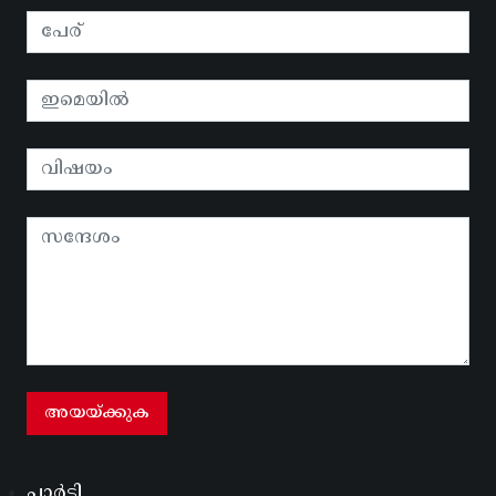
പാർടി