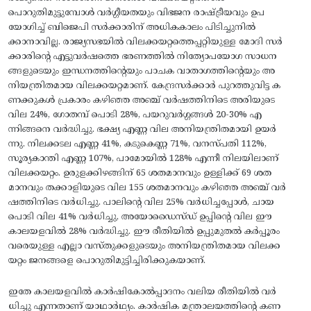
പൊറുതിമുട്ടുമ്പോൾ വർഗ്ഗീയതയും വിഭജന രാഷ്ട്രീയവും ഉപ
യോഗിച്ച് ബിജെപി സർക്കാരിന് അധികകാലം പിടിച്ചുനിൽ
ക്കാനാവില്ല. രാജ്യസഭയിൽ വിലക്കയറ്റത്തെപ്പറ്റിയുള്ള മോദി സർ
ക്കാരിന്റെ എട്ടുവർഷത്തെ ഭരണത്തിൽ നിത്യോപയോഗ സാധന
ങ്ങളുടെയും ഇന്ധനത്തിന്റെയും പാചക വാതാഗത്തിന്റെയും അ
നിയന്ത്രിതമായ വിലക്കയറ്റമാണ്. കേന്ദ്രസർക്കാർ പുറത്തുവിട്ട ക
ണക്കുകൾ പ്രകാരം കഴിഞ്ഞ അഞ്ച് വർഷത്തിനിടെ അരിയുടെ
വില 24%, ഗോതമ്പ് പൊടി 28%, പയറുവർഗ്ഗങ്ങൾ 20-30% എ
ന്നിങ്ങനെ വർദ്ധിച്ചു. ഭക്ഷ്യ എണ്ണ വില അനിയന്ത്രിതമായി ഉയർ
ന്നു. നിലക്കടല എണ്ണ 41%, കടുകെണ്ണ 71%, വനസ്പതി 112%,
സൂര്യകാന്തി എണ്ണ 107%, പാമോയിൽ 128% എന്നീ നിലയിലാണ്
വിലക്കയറ്റം. ഉരുളക്കിഴങ്ങിന് 65 ശതമാനവും ഉള്ളിക്ക് 69 ശത
മാനവും തക്കാളിയുടെ വില 155 ശതമാനവും കഴിഞ്ഞ അഞ്ച് വർ
ഷത്തിനിടെ വർധിച്ചു. പാലിന്റെ വില 25% വർധിച്ചപ്പോൾ, ചായ
പൊടി വില 41% വർധിച്ചു, അയോഡൈസ്ഡ് ഉപ്പിന്റെ വില ഈ
കാലയളവിൽ 28% വർദ്ധിച്ചു. ഈ രീതിയിൽ ഉപ്പുമുതൽ കർപ്പൂരം
വരെയുള്ള എല്ലാ വസ്തുക്കളുടെയും അനിയന്ത്രിതമായ വിലക്ക
യറ്റം ജനങ്ങളെ പൊറുതിമുട്ടിച്ചിരിക്കുകയാണ്.
ഇതേ കാലയളവിൽ കാർഷികോൽപ്പാദനം വലിയ രീതിയിൽ വർ
ധിച്ചു എന്നതാണ് യാഥാർഥ്യം. കാർഷിക മന്ത്രാലയത്തിന്റെ കണ