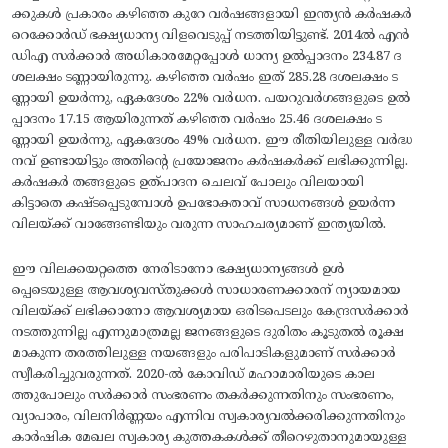
ക്കുകൾ പ്രകാരം കഴിഞ്ഞ കുറേ വർഷങ്ങളായി ഇന്ത്യൻ കർഷകർ
റെക്കോർഡ് ഭക്ഷ്യധാന്യ വിളവെടുപ്പ് നടത്തിയിട്ടുണ്ട്. 2014ൽ എൻ
ഡിഎ സർക്കാർ അധികാരമേറ്റപ്പോൾ ധാന്യ ഉൽപ്പാദനം 234.87 ദ
ശലക്ഷം ടണ്ണായിരുന്നു. കഴിഞ്ഞ വർഷം ഇത് 285.28 ദശലക്ഷം ട
ണ്ണായി ഉയർന്നു, ഏകദേശം 22% വർധന. പയറുവർഗങ്ങളുടെ ഉൽ
പ്പാദനം 17.15 ആയിരുന്നത് കഴിഞ്ഞ വർഷം 25.46 ദശലക്ഷം ട
ണ്ണായി ഉയർന്നു, ഏകദേശം 49% വർധന. ഈ രീതിയിലുള്ള വർദ്ധ
നവ് ഉണ്ടായിട്ടും അതിന്റെ പ്രയോജനം കർഷകർക്ക് ലഭിക്കുന്നില്ല.
കർഷകർ തങ്ങളുടെ ഉത്പാദന ചെലവ് പോലും വിലയായി
കിട്ടാതെ കഷ്ടപ്പെടുമ്പോൾ ഉപഭോക്താവ് സാധനങ്ങൾ ഉയർന്ന
വിലയ്ക്ക് വാങ്ങേണ്ടിയും വരുന്ന സാഹചര്യമാണ് ഇന്ത്യയിൽ.
ഈ വിലക്കയറ്റത്തെ നേരിടാനോ ഭക്ഷ്യധാന്യങ്ങൾ ഉൾ
പ്പെടെയുള്ള ആവശ്യവസ്തുക്കൾ സാധാരണക്കാരന് ന്യായമായ
വിലയ്ക്ക് ലഭിക്കാനോ ആവശ്യമായ ഒരിടപെടലും കേന്ദ്രസർക്കാർ
നടത്തുന്നില്ല എന്നുമാത്രമല്ല ജനങ്ങളുടെ ദുരിതം കൂടുതൽ രൂക്ഷ
മാകുന്ന തരത്തിലുള്ള നയങ്ങളും പരിപാടികളുമാണ് സർക്കാർ
സ്വീകരിച്ചുവരുന്നത്. 2020-ൽ കോവിഡ് മഹാമാരിയുടെ കാല
ത്തുപോലും സർക്കാർ സംഭരണം തകർക്കുന്നതിനും സംഭരണം,
വ്യാപാരം, വിലനിർണ്ണയം എന്നിവ സ്വകാര്യവൽക്കരിക്കുന്നതിനും
കാർഷിക മേഖല സ്വകാര്യ കുത്തകകൾക്ക് തീറെഴുതാനുമായുള്ള