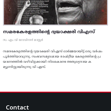
സമരകേരളത്തിൻ്റെ ദ്വയാക്ഷരി വിഎസ്
സ. എം വി ഗോവിന്ദൻ മാസ്റ്റർ
സമരകേരളത്തിൻ്റെ ദ്വയാക്ഷരി വിഎസ് ഓർമ്മയായിട്ട് ഒരു വർഷം
പൂർത്തിയാവുന്നു. സംഭവസമൃദ്ധമായ രാഷ്ട്രീയ കേരളത്തിന്റെ പ്ര
യാണത്തിൽ വഴിവിളക്കായി നിലകൊണ്ട അതുല്യനായ ക
മ്യൂണിസ്റ്റായിരുന്നു വി എസ്.
Contact