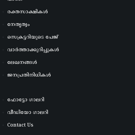
രക്തസാക്ഷികൾ
നേതൃത്വം
സെക്രട്ടറിയുടെ പേജ്
വാർത്താക്കുറിപ്പുകൾ
ലേഖനങ്ങൾ
ജനപ്രതിനിധികൾ
ഫോട്ടോ ഗാലറി
വീഡിയോ ഗാലറി
Contact Us