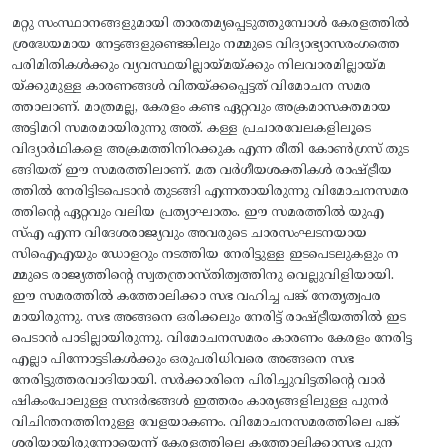
മറ്റു സംസ്ഥാനങ്ങളുമായി താരതമ്യപ്പെടുത്തുമ്പോൾ കേരളത്തിൽ
ശ്രദ്ധേയമായ നേട്ടങ്ങളുണ്ടെങ്കിലും നമ്മുടെ വിദ്യാഭ്യാസരംഗത്തെ
പരിമിതികൾക്കും വ്യവസ്ഥയില്ലായ്മയ്ക്കും നിലവാരമില്ലായ്മ
യ്‌ക്കുമുള്ള കാരണങ്ങൾ വിതയ്ക്കപ്പെട്ടത് വിമോചന സമര
ത്താലാണ്. മാത്രമല്ല, കേരളം കണ്ട ഏറ്റവും അക്രമാസക്തമായ
അട്ടിമറി സമരമായിരുന്നു അത്. കള്ള പ്രചാരവേലകളിലൂടെ
വിദ്യാർഥികളെ അക്രമത്തിനിറക്കുക എന്ന രീതി കോൺഗ്രസ് തുട
ങ്ങിയത് ഈ സമരത്തിലാണ്. മത വർഗീയശക്തികൾ രാഷ്ട്രീയ
ത്തിൽ നേരിട്ടിടപെടാൻ തുടങ്ങി എന്നതായിരുന്നു വിമോചനസമര
ത്തിന്റെ ഏറ്റവും വലിയ പ്രത്യാഘാതം. ഈ സമരത്തിൽ യുഎ
സ്എ എന്ന വിദേശരാജ്യവും അവരുടെ ചാരസംഘടനയായ
സിഐഎയും ഡോളറും നടത്തിയ നേരിട്ടുള്ള ഇടപെടലുകളും ന
മ്മുടെ രാജ്യത്തിന്റെ സ്വതന്ത്രാസ്തിത്വത്തിനു വെല്ലുവിളിയായി.
ഈ സമരത്തിൽ കത്തോലിക്കാ സഭ വഹിച്ച പങ്ക് നേതൃത്വപര
മായിരുന്നു. സഭ അങ്ങനെ ഒരിക്കലും നേരിട്ട് രാഷ്ട്രീയത്തിൽ ഇട
പെടാൻ പാടില്ലായിരുന്നു. വിമോചനസമരം കാരണം കേരളം നേരിട്ട
എല്ലാ പിന്നോട്ടടികൾക്കും ഒരുപരിധിവരെ അങ്ങനെ സഭ
നേരിട്ടുത്തരവാദിയായി. സർക്കാരിനെ പിരിച്ചുവിട്ടതിന്റെ വാർ
ഷികംപോലുള്ള സന്ദർഭങ്ങൾ ഇത്തരം കാര്യങ്ങളിലുള്ള പുനർ
വിചിന്തനത്തിനുള്ള വേളയാകണം. വിമോചനസമരത്തിലെ പങ്ക്
ശരിയായിരുന്നോയെന്ന് കേരളത്തിലെ കത്തോലിക്കാസഭ പുന