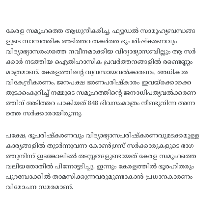
കേരള സമൂഹത്തെ ആധുനീകരിച്ച, ഫ്യൂഡൽ സാമൂഹ്യബന്ധങ്ങ
ളുടെ സാമ്പത്തിക അടിത്തറ തകർത്ത ഭൂപരിഷ്കരണവും
വിദ്യാഭ്യാസരംഗത്തെ നവീനമാക്കിയ വിദ്യാഭ്യാസബില്ലും ആ സർ
ക്കാർ നടത്തിയ ഐതിഹാസിക പ്രവർത്തനങ്ങളിൽ രണ്ടെണ്ണം
മാത്രമാണ്. കേരളത്തിന്റെ വ്യവസായവൽക്കരണം, അധികാര
വികേന്ദ്രീകരണം, ജനപക്ഷ ഭരണപരിഷ്‌കാരം ഇവയ്‌ക്കൊക്കെ
തുടക്കംകുറിച്ച് നമ്മുടെ സമൂഹത്തിന്റെ ജനാധിപത്യവൽക്കരണ
ത്തിന് അടിത്തറ പാകിയത് 848 ദിവസംമാത്രം നീണ്ടുനിന്ന അന്ന
ത്തെ സർക്കാരായിരുന്നു.
പക്ഷേ, ഭൂപരിഷ്‌കരണവും വിദ്യാഭ്യാസപരിഷ്‌കരണവുമടക്കമുള്ള
കാര്യങ്ങളിൽ തുടർന്നുവന്ന കോൺഗ്രസ് സർക്കാരുകളുടെ ഭാഗ
ത്തുനിന്ന് ഇടങ്കോലിടൽ തടസ്സങ്ങളുണ്ടായത് കേരള സമൂഹത്തെ
വലിയതോതിൽ പിന്നോട്ടടിച്ചു. ഇന്നും കേരളത്തിൽ ഭൂരഹിതരും
പുറമ്പോക്കിൽ താമസിക്കുന്നവരുമുണ്ടാകാൻ പ്രധാനകാരണം
വിമോചന സമരമാണ്.