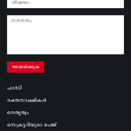
പാർടി
രക്തസാക്ഷികൾ
നേതൃത്വം
സെക്രട്ടറിയുടെ പേജ്