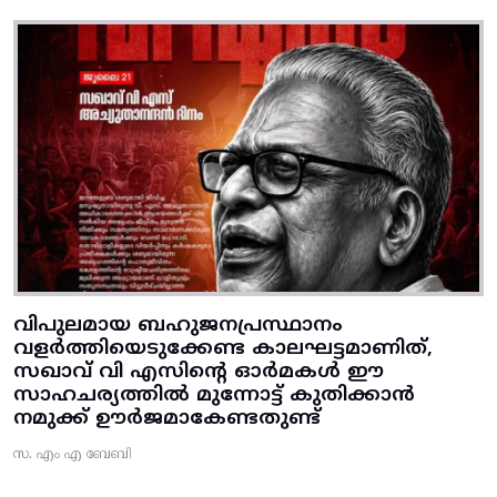
വിപുലമായ ബഹുജനപ്രസ്ഥാനം
വളർത്തിയെടുക്കേണ്ട കാലഘട്ടമാണിത്,
സഖാവ് വി എസിന്റെ ഓർമകൾ ഈ
സാഹചര്യത്തിൽ മുന്നോട്ട്‌ കുതിക്കാൻ
നമുക്ക് ഊർജമാകേണ്ടതുണ്ട്
സ. എം എ ബേബി