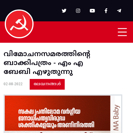
Skip to main content
വിമോചനസമരത്തിന്റെ
ബാക്കിപത്രം - എം എ
ബേബി എഴുതുന്നു
ലേഖനങ്ങൾ
02-08-2022