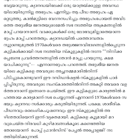
വേട്ടയാടുന്നു. ക്യാനഡയിലേക്ക് ഒരു യാത്രയ്ക്കുള്ള അവസ്ഥ
യിലായിരുന്നില്ല അദ്ദേഹം. എന്നിട്ടും ആ പീഡ അദ്ദേഹം ഏ
റ്റെടുത്തു. കാൽമുട്ടിലെ വേദനസഹിച്ചും അദ്ദേഹംപോയത് അവിട
ത്തെ തദ്ദേശീയ ജനതയുടെമേൽ സഭ നടത്തിയ അക്രമങ്ങളിൽ
മാപ്പ്‌ പറയാനാണ്. വാക്കുകൾക്ക് ഒരു ലോഭവുമില്ലാതെയാണ
ദ്ദേഹം മാപ്പ്‌ പറഞ്ഞതും. ക്യാനഡയിൽ പത്തൊമ്പതാം
നൂറ്റാണ്ടുമുതൽ 1970കൾവരെ തദ്ദേശജനവിഭാഗങ്ങളിൽപ്പെടുന്ന
കുട്ടികൾക്കായി സഭ നടത്തിയ സ്കൂളുകളിൽ നടന്ന ""നിന്ദിക്ക
പ്പെടേണ്ട പ്രവർത്തനങ്ങളിൽ ഞാൻ മാപ്പു പറയുന്നു, ക്ഷമ
യാചിക്കുന്നു''–- എന്നാണദ്ദേഹം പറഞ്ഞത്. തദ്ദേശീയ ജനത
യിലെ കുട്ടികളെ അവരുടെ അച്ഛനമ്മമാരിൽനിന്ന്
പിടിച്ചുകൊണ്ടുവന്ന് ഈ റസിഡൻഷ്യൽ സ്കൂളുകളിൽ പാർ
പ്പിച്ചിരുന്നു. അവരുടെ സംസ്കാരത്തിൽനിന്ന് അകറ്റി അവരെ വള
ർത്താനാണ് ഇങ്ങനെ ചെയ്തത്. ഈ കുട്ടികളുടെ കാര്യത്തിൽ മ
ഹത്തായ കാര്യമാണ് സഭ ചെയ്യുന്നത് എന്നാണ് 1970കൾവരെ സ
ഭയും ക്യാനഡ സർക്കാരും കരുതിയിരുന്നത്. പക്ഷേ, ശാരീരിക
പീഡനവും ലൈംഗികചൂഷണവും ഈ സ്കൂളുകളിൽ അ
ഴിഞ്ഞാടിയെന്ന് ഇന്ന് വ്യക്തമായി. കുട്ടികളെ കൂട്ടമായി മറ
വുചെയ്ത നിരവധി കുഴിമാടങ്ങൾകൂടെ കണ്ടെത്തിയ
തോടെയാണ് പോപ്പ് ഫ്രാൻസിസ് ‘പേപ്പൽ അപ്പോളജി’ നട
ത്തിയിരിക്കുന്നത്.