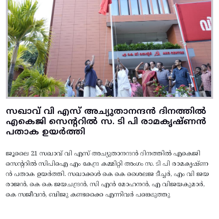
സഖാവ് വി എസ് അച്യുതാനന്ദൻ ദിനത്തിൽ
എകെജി സെന്ററിൽ സ. ടി പി രാമകൃഷ്‌ണൻ
പതാക ഉയർത്തി
ജൂലൈ 21 സഖാവ് വി എസ് അച്യുതാനന്ദൻ ദിനത്തിൽ എകെജി
സെന്ററിൽ സിപിഐ എം കേന്ദ്ര കമ്മിറ്റി അംഗം സ. ടി പി രാമകൃഷ്‌ണ
ൻ പതാക ഉയർത്തി. സഖാക്കൾ കെ കെ ശൈലജ ടീച്ചർ, എം വി ജയ
രാജൻ, കെ കെ ജയചന്ദ്രൻ, സി എൻ മോഹനൻ, എ വിജയകുമാർ,
കെ സജീവൻ, ബിജു കണ്ടക്കൈ എന്നിവർ പങ്കെടുത്തു