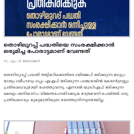
തൊഴിലുറപ്പ് പദ്ധതിയെ സംരക്ഷിക്കാൻ
ഒരുമിച്ച പോരാട്ടമാണ് വേണ്ടത്
സ. എം വി ജയരാജൻ
തൊഴിലുറപ്പ് പദ്ധതി അട്ടിമറിക്കെതിരെ ബിജെപി ഭരിക്കുന്ന മധ്യപ്ര
ദേശും ബീഹാറും ഒപ്പം എഎപി ഭരിക്കുന്ന പഞ്ചാബിൽ കോൺഗ്രസ്സും
പ്രതിഷേധവുമായി രംഗത്തുവന്നു. എന്നാൽ യുഡിഎഫ് ഭരിക്കുന്ന
കേരളം ശനിയാഴ്ച വിജ്ഞാപനമിറക്കുക മാത്രമാണ് ചെയ്തത്. ഒരു
പ്രതിഷേധവും മുഖ്യമന്ത്രിയുടെ ഭാഗത്തുനിന്നുണ്ടായില്ല.