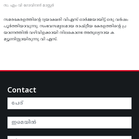
സ. എം വി ഗോവിന്ദൻ മാസ്റ്റർ
സമരകേരളത്തിൻ്റെ ദ്വയാക്ഷരി വിഎസ് ഓർമ്മയായിട്ട് ഒരു വർഷം
പൂർത്തിയാവുന്നു. സംഭവസമൃദ്ധമായ രാഷ്ട്രീയ കേരളത്തിന്റെ പ്ര
യാണത്തിൽ വഴിവിളക്കായി നിലകൊണ്ട അതുല്യനായ ക
മ്യൂണിസ്റ്റായിരുന്നു വി എസ്.
Contact