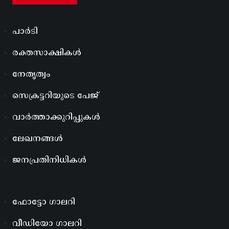
പാർടി
രക്തസാക്ഷികൾ
നേതൃത്വം
സെക്രട്ടറിയുടെ പേജ്
വാർത്താക്കുറിപ്പുകൾ
ലേഖനങ്ങൾ
ജനപ്രതിനിധികൾ
ഫോട്ടോ ഗാലറി
വീഡിയോ ഗാലറി