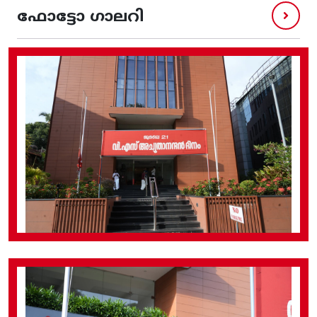
ഫോട്ടോ ഗാലറി