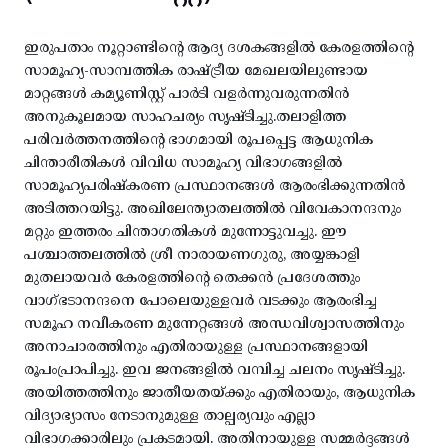
ഇരുപതാം നൂറ്റാണ്ടിന്റെ ആദ്യ ദശകങ്ങളിൽ കേരളത്തിന്റെ
സാമൂഹ്യ-സാമ്പത്തിക രാഷ്ട്രീയ മേഖലയിലുണ്ടായ
മാറ്റങ്ങൾ കമ്യൂണിസ്റ്റ് പാർടി വളർന്നുവരുന്നതിൻ
അനുകൂലമായ സാഹചര്യം സൃഷ്ടിച്ചു.തലാളിത്ത
പരിവർത്തനത്തിന്റെ ഭാഗമായി രൂപപ്പെട്ട ആധുനിക
ചിന്താരീതികൾ വിവിധ സാമൂഹ്യ വിഭാഗങ്ങളിൽ
സാമൂഹ്യപരിഷ്കരണ പ്രസ്ഥാനങ്ങൾ ആരംഭിക്കുന്നതിൻ
അടിത്തറയിട്ടു. അഖിലേന്ത്യാതലത്തിൽ വിവേകാനന്ദനും
മറ്റും ഇത്തരം ചിന്താഗതികൾ മുന്നോട്ടുവച്ചു. ഈ
പശ്ചാത്തലത്തിൽ ശ്രീ നാരായണഗുരു, അയ്യങ്കാളി
മുതലായവർ കേരളത്തിന്റെ തെക്കൻ പ്രദേശത്തും
വാഗ്ഭടാനന്ദനെ പോലെയുള്ളവർ വടക്കും ആരംഭിച്ച
സമൂഹ നവീകരണ മുന്നേറ്റങ്ങൾ അന്ധവിശ്വാസത്തിനും
അനാചാരത്തിനും എതിരായുള്ള പ്രസ്ഥാനങ്ങളായി
രൂപംപ്രാപിച്ചു. ഇവ ജനങ്ങളിൽ വമ്പിച്ച ചലനം സൃഷ്ടിച്ചു.
അയിത്തത്തിനും ജാതീയതയ്ക്കും എതിരായും, ആധുനിക
വിദ്യാഭ്യാസം നേടാനുമുള്ള താല്പര്യവും എല്ലാ
വിഭാഗക്കാരിലും പ്രകടമായി. അതിനായുള്ള സമ്മർദ്ദങ്ങൾ