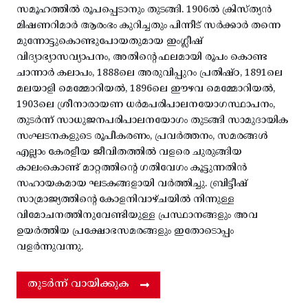
സമൂഹത്തിൽ രൂപപ്പെടാനും തുടങ്ങി. 1906ൽ ക്രിസ്ത്യൻ
മിഷണറിമാർ ആരംഭം കുറിച്ചതും പിന്നീട് സർക്കാർ തന്നെ
മുന്നോട്ടുകൊണ്ടുപോയതുമായ ഇംഗ്ലീഷ്
വിദ്യാഭ്യാസവ്യാപനം, അതിന്റെ ഫലമായി രൂപം കൊണ്ട
ചാന്നാർ കലാപം, 1888ലെ അരുവിപ്പുറം പ്രതിഷ്ഠ, 1891ലെ
മലയാളി മെമ്മോറിയൽ, 1896ലെ ഈഴവ മെമ്മോറിയൽ,
1903ലെ ശ്രീനാരായണ ധർമപരിപാലനയോഗസ്ഥാപനം,
തുടർന്ന് സാധുജനപരിപാലനയോഗം തുടങ്ങി സാമുദായിക
സംഘടനകളുടെ രൂപീകരണം, പ്രവർത്തനം, സമരങ്ങൾ
എല്ലാം കേരളീയ ജീവിതത്തിൽ വളരെ ചുരുങ്ങിയ
കാലംകൊണ്ട് മാറ്റത്തിന്റെ ഗതിവേഗം കൂട്ടുന്നതിൻ
സഹായകമായ ഘടകങ്ങളായി വർത്തിച്ചു. ബ്രിട്ടീഷ്
സാമ്രാജ്യത്തിന്റെ കോളനിവാഴ്ചയിൽ നിന്നുള്ള
വിമോചനത്തിനുവേണ്ടിയുള്ള പ്രസ്ഥാനങ്ങളും അവ
ഉയർത്തിയ പ്രക്ഷോഭസമരങ്ങളും ഇതോടൊപ്പം
വളർന്നുവന്നു.
തുടർന്ന് വായിക്കുക