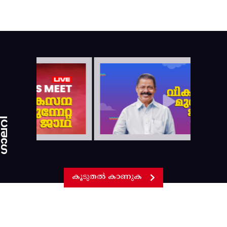
ാലറി
കൂടുതൽ കാണുക