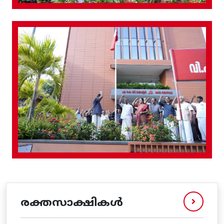
രക്തസാക്ഷികൾ