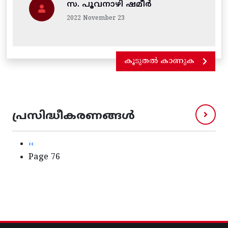
സ. പൂവനാഴി ഷമീർ
2022 November 23
കൂടുതൽ കാണുക
പ്രസിദ്ധീകരണങ്ങൾ
Pagination
Previous page
‹‹
Page 76