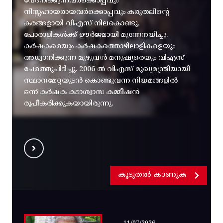
വേദനിക്കുന്നവർക്കൊപ്പവും
നിസ്സഹായരായവർക്കൊപ്പവും കരുതലിന്റെ
കരങ്ങളായി വിഎസ് നിലകൊണ്ടു,
പോരാളികൾക്ക് ഊർജമായി മുന്നേനയിച്ചു.
കർഷകരെയും കർഷകത്തൊഴിലാളികളെയും
അധ്വാനിക്കുന്ന മുഴുവൻ മനുഷ്യരെയും വിഎസ്
ചേർത്തുപിടിച്ചു. 2006 ൽ വിഎസ് മുഖ്യമന്ത്രിയായി
സ്ഥാനമേറ്റയുടൻ കൊണ്ടുവന്ന നിയമങ്ങളിൽ
ഒന്ന് കർഷക കടാശ്വാസ കമ്മീഷൻ
രൂപീകരിക്കുകയായിരുന്നു.
കൂടുതൽ കാണുക