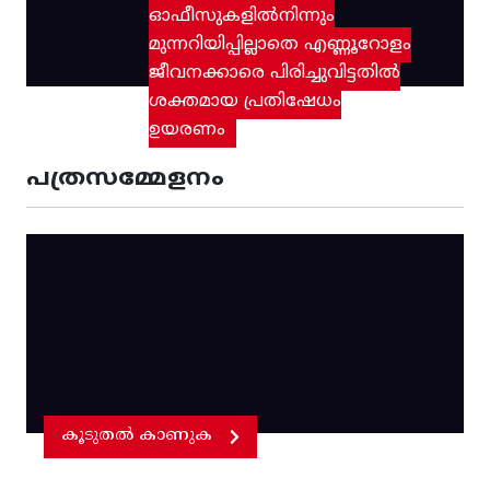
ഓഫീസുകളിൽനിന്നും
മുന്നറിയിപ്പില്ലാതെ എണ്ണൂറോളം
ജീവനക്കാരെ പിരിച്ചുവിട്ടതിൽ‌
ശക്തമായ പ്രതിഷേധം
ഉയരണം
പത്രസമ്മേളനം
കൂടുതൽ കാണുക