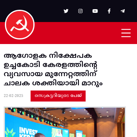
Skip to main content
ആഗോളക നിക്ഷേപക
ഉച്ചകോടി കേരളത്തിന്റെ
വ്യവസായ മുന്നേറ്റത്തിന്‌
ചാലക ശക്തിയായി മാറും
സെക്രട്ടറിയുടെ പേജ്
22-02-2025