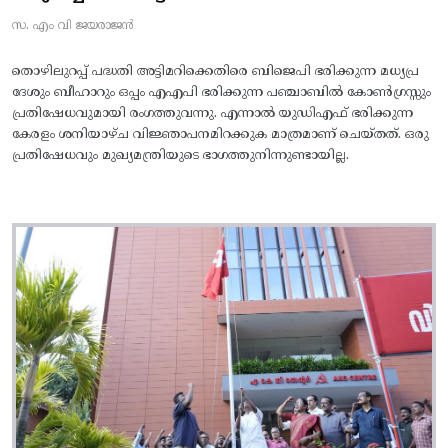
സ. എം വി ജയരാജൻ
തൊഴിലുറപ്പ് പദ്ധതി അട്ടിമറിക്കെതിരെ ബിജെപി ഭരിക്കുന്ന മധ്യപ്ര
ദേശും ബീഹാറും ഒപ്പം എഎപി ഭരിക്കുന്ന പഞ്ചാബിൽ കോൺഗ്രസ്സും
പ്രതിഷേധവുമായി രംഗത്തുവന്നു. എന്നാൽ യുഡിഎഫ് ഭരിക്കുന്ന
കേരളം ശനിയാഴ്ച വിജ്ഞാപനമിറക്കുക മാത്രമാണ് ചെയ്തത്. ഒരു
പ്രതിഷേധവും മുഖ്യമന്ത്രിയുടെ ഭാഗത്തുനിന്നുണ്ടായില്ല.