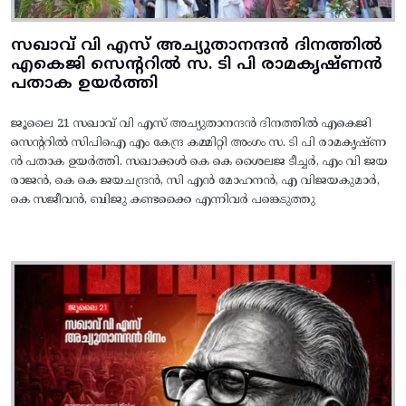
സഖാവ് വി എസ് അച്യുതാനന്ദൻ ദിനത്തിൽ
എകെജി സെന്ററിൽ സ. ടി പി രാമകൃഷ്‌ണൻ
പതാക ഉയർത്തി
ജൂലൈ 21 സഖാവ് വി എസ് അച്യുതാനന്ദൻ ദിനത്തിൽ എകെജി
സെന്ററിൽ സിപിഐ എം കേന്ദ്ര കമ്മിറ്റി അംഗം സ. ടി പി രാമകൃഷ്‌ണ
ൻ പതാക ഉയർത്തി. സഖാക്കൾ കെ കെ ശൈലജ ടീച്ചർ, എം വി ജയ
രാജൻ, കെ കെ ജയചന്ദ്രൻ, സി എൻ മോഹനൻ, എ വിജയകുമാർ,
കെ സജീവൻ, ബിജു കണ്ടക്കൈ എന്നിവർ പങ്കെടുത്തു