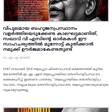
വിപുലമായ ബഹുജനപ്രസ്ഥാനം
വളർത്തിയെടുക്കേണ്ട കാലഘട്ടമാണിത്,
സഖാവ് വി എസിന്റെ ഓർമകൾ ഈ
സാഹചര്യത്തിൽ മുന്നോട്ട്‌ കുതിക്കാൻ
നമുക്ക് ഊർജമാകേണ്ടതുണ്ട്
സ. എം എ ബേബി
1947 നവംബർ 23ന് ആലപ്പുഴ കിടങ്ങാംപറമ്പ്‌ മൈതാനത്ത്‌ കൂടിയ
യോഗത്തിൽ ഇ എം എസ് ആലപ്പുഴയിലെ തൊഴിലാളിപ്രസ്ഥാന
ത്തെക്കുറിച്ച് ഇങ്ങനെ പറഞ്ഞു: “ആലപ്പുഴയിലെ തൊഴിലാളിപ്ര
സ്ഥാനം, നാട്ടുകാരുടെ തൊഴിലാളിപ്രസ്ഥാനം ആലപ്പുഴക്കാരുടെമാത്രം
സ്വകാര്യസ്വത്തല്ല.