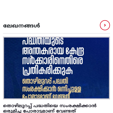
ലേഖനങ്ങൾ
തൊഴിലുറപ്പ് പദ്ധതിയെ സംരക്ഷിക്കാൻ
ഒരുമിച്ച പോരാട്ടമാണ് വേണ്ടത്