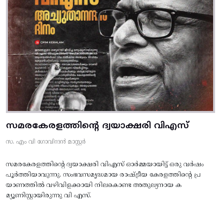
സമരകേരളത്തിൻ്റെ ദ്വയാക്ഷരി വിഎസ്
സ. എം വി ഗോവിന്ദൻ മാസ്റ്റർ
സമരകേരളത്തിൻ്റെ ദ്വയാക്ഷരി വിഎസ് ഓർമ്മയായിട്ട് ഒരു വർഷം
പൂർത്തിയാവുന്നു. സംഭവസമൃദ്ധമായ രാഷ്ട്രീയ കേരളത്തിന്റെ പ്ര
യാണത്തിൽ വഴിവിളക്കായി നിലകൊണ്ട അതുല്യനായ ക
മ്യൂണിസ്റ്റായിരുന്നു വി എസ്.