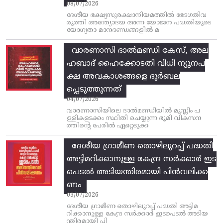
08/07/2026
ദേശീയ ഭക്ഷ്യസുരക്ഷാനിയമത്തിൽ ഭേദഗതിവ
രുത്തി അന്ത്യോദയ അന്ന യോജന പദ്ധതിയുടെ
യോഗ്യതാ മാനദണ്ഡങ്ങളിൽ മ
വാരണാസി ദാൽമണ്ഡി കേസ്, അല
ഹബാദ് ഹൈക്കോടതി വിധി ന്യൂനപ
ക്ഷ അവകാശങ്ങളെ ദുർബല
പ്പെടുത്തുന്നത്
04/07/2026
വാരണാസിയിലെ ദാൽമണ്ഡിയിൽ മുസ്ലിം പ
ള്ളികളടക്കം സ്ഥിതി ചെയ്യുന്ന ഭൂമി വികസന
ത്തിന്റെ പേരിൽ ഏറ്റെടുക്ക
ദേശീയ ഗ്രാമീണ തൊഴിലുറപ്പ്‌ പദ്ധതി
അട്ടിമറിക്കാനുള്ള കേന്ദ്ര സര്‍ക്കാര്‍ ഇട
പെടല്‍ അടിയന്തിരമായി പിന്‍വലിക്ക
ണം
03/07/2026
ദേശീയ ഗ്രാമീണ തൊഴിലുറപ്പ്‌ പദ്ധതി അട്ടിമ
റിക്കാനുള്ള കേന്ദ്ര സര്‍ക്കാര്‍ ഇടപെടല്‍ അടിയ
ന്തിരമായി പി