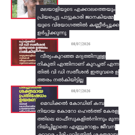
മലയാളിയുടെ എക്കാലത്തെയും
പ്രിയപ്പെട്ട പാട്ടുകാരി ജാനകിയമ്മ
യുടെ വിയോഗത്തിൽ കണ്ണീർപ്പൂക്ക
ളർപ്പിക്കുന്നു
08/07/2026
വീര്യംകുറഞ്ഞ മദ്യത്തിനുള്ള
നികുതി എന്തിനാണ് കുറച്ചത് എന്ന
തിൽ വി ഡി സതീശൻ ഇതുവരെ ഉ
ത്തരം നൽകിയിട്ടില്ല
08/07/2026
മെഡിക്കൽ കോഡിങ് കമ്പ
നിയായ കോറോ ഹെൽത്ത് കേരള
ത്തിലെ ഓഫീസുകളിൽനിന്നും മുന്ന
റിയിപ്പില്ലാതെ എണ്ണൂറോളം ജീവന