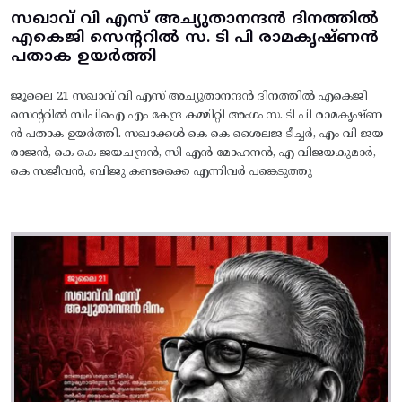
സഖാവ് വി എസ് അച്യുതാനന്ദൻ ദിനത്തിൽ
എകെജി സെന്ററിൽ സ. ടി പി രാമകൃഷ്‌ണൻ
പതാക ഉയർത്തി
ജൂലൈ 21 സഖാവ് വി എസ് അച്യുതാനന്ദൻ ദിനത്തിൽ എകെജി
സെന്ററിൽ സിപിഐ എം കേന്ദ്ര കമ്മിറ്റി അംഗം സ. ടി പി രാമകൃഷ്‌ണ
ൻ പതാക ഉയർത്തി. സഖാക്കൾ കെ കെ ശൈലജ ടീച്ചർ, എം വി ജയ
രാജൻ, കെ കെ ജയചന്ദ്രൻ, സി എൻ മോഹനൻ, എ വിജയകുമാർ,
കെ സജീവൻ, ബിജു കണ്ടക്കൈ എന്നിവർ പങ്കെടുത്തു