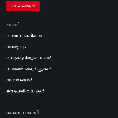
പാർടി
രക്തസാക്ഷികൾ
നേതൃത്വം
സെക്രട്ടറിയുടെ പേജ്
വാർത്താക്കുറിപ്പുകൾ
ലേഖനങ്ങൾ
ജനപ്രതിനിധികൾ
ഫോട്ടോ ഗാലറി