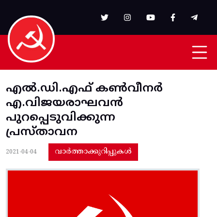
Skip to main content
എല്‍.ഡി.എഫ്‌ കണ്‍വീനര്‍
എ.വിജയരാഘവന്‍
പുറപ്പെടുവിക്കുന്ന
പ്രസ്‌താവന
വാർത്താക്കുറിപ്പുകൾ
2021-04-04