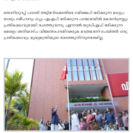
തൊഴിലുറപ്പ് പദ്ധതി അട്ടിമറിക്കെതിരെ ബിജെപി ഭരിക്കുന്ന മധ്യപ്ര
ദേശും ബീഹാറും ഒപ്പം എഎപി ഭരിക്കുന്ന പഞ്ചാബിൽ കോൺഗ്രസ്സും
പ്രതിഷേധവുമായി രംഗത്തുവന്നു. എന്നാൽ യുഡിഎഫ് ഭരിക്കുന്ന
കേരളം ശനിയാഴ്ച വിജ്ഞാപനമിറക്കുക മാത്രമാണ് ചെയ്തത്. ഒരു
പ്രതിഷേധവും മുഖ്യമന്ത്രിയുടെ ഭാഗത്തുനിന്നുണ്ടായില്ല.