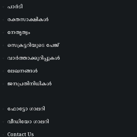
പാർടി
രക്തസാക്ഷികൾ
നേതൃത്വം
സെക്രട്ടറിയുടെ പേജ്
വാർത്താക്കുറിപ്പുകൾ
ലേഖനങ്ങൾ
ജനപ്രതിനിധികൾ
ഫോട്ടോ ഗാലറി
വീഡിയോ ഗാലറി
Contact Us