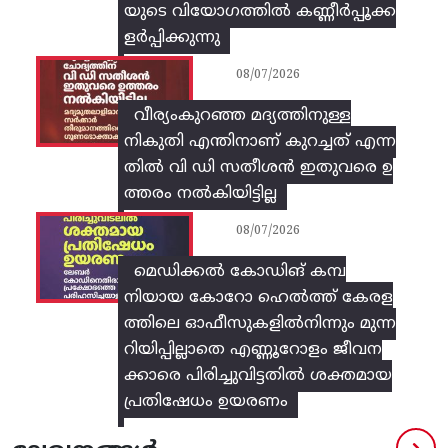
യുടെ വിയോഗത്തിൽ കണ്ണീർപ്പൂക്ക
ളർപ്പിക്കുന്നു
08/07/2026
വീര്യംകുറഞ്ഞ മദ്യത്തിനുള്ള
നികുതി എന്തിനാണ് കുറച്ചത് എന്ന
തിൽ വി ഡി സതീശൻ ഇതുവരെ ഉ
ത്തരം നൽകിയിട്ടില്ല
08/07/2026
മെഡിക്കൽ കോഡിങ് കമ്പ
നിയായ കോറോ ഹെൽത്ത് കേരള
ത്തിലെ ഓഫീസുകളിൽനിന്നും മുന്ന
റിയിപ്പില്ലാതെ എണ്ണൂറോളം ജീവന
ക്കാരെ പിരിച്ചുവിട്ടതിൽ‌ ശക്തമായ
പ്രതിഷേധം ഉയരണം