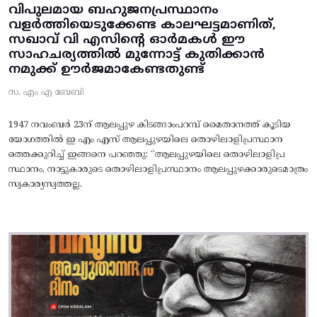
വിപുലമായ ബഹുജനപ്രസ്ഥാനം
വളർത്തിയെടുക്കേണ്ട കാലഘട്ടമാണിത്,
സഖാവ് വി എസിന്റെ ഓർമകൾ ഈ
സാഹചര്യത്തിൽ മുന്നോട്ട്‌ കുതിക്കാൻ
നമുക്ക് ഊർജമാകേണ്ടതുണ്ട്
സ. എം എ ബേബി
1947 നവംബർ 23ന് ആലപ്പുഴ കിടങ്ങാംപറമ്പ്‌ മൈതാനത്ത്‌ കൂടിയ
യോഗത്തിൽ ഇ എം എസ് ആലപ്പുഴയിലെ തൊഴിലാളിപ്രസ്ഥാന
ത്തെക്കുറിച്ച് ഇങ്ങനെ പറഞ്ഞു: “ആലപ്പുഴയിലെ തൊഴിലാളിപ്ര
സ്ഥാനം, നാട്ടുകാരുടെ തൊഴിലാളിപ്രസ്ഥാനം ആലപ്പുഴക്കാരുടെമാത്രം
സ്വകാര്യസ്വത്തല്ല.