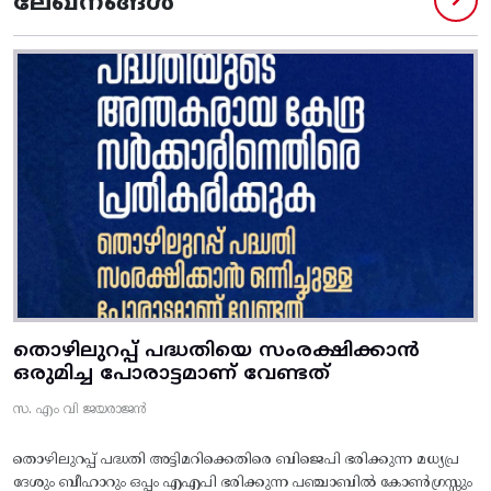
ലേഖനങ്ങൾ
തൊഴിലുറപ്പ് പദ്ധതിയെ സംരക്ഷിക്കാൻ
ഒരുമിച്ച പോരാട്ടമാണ് വേണ്ടത്
സ. എം വി ജയരാജൻ
തൊഴിലുറപ്പ് പദ്ധതി അട്ടിമറിക്കെതിരെ ബിജെപി ഭരിക്കുന്ന മധ്യപ്ര
ദേശും ബീഹാറും ഒപ്പം എഎപി ഭരിക്കുന്ന പഞ്ചാബിൽ കോൺഗ്രസ്സും