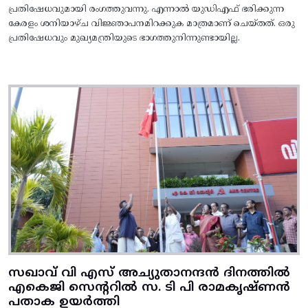
പ്രതിഷേധവുമായി രംഗത്തുവന്നു. എന്നാൽ യുഡിഎഫ് ഭരിക്കുന്ന
കേരളം ശനിയാഴ്ച വിജ്ഞാപനമിറക്കുക മാത്രമാണ് ചെയ്തത്. ഒരു
പ്രതിഷേധവും മുഖ്യമന്ത്രിയുടെ ഭാഗത്തുനിന്നുണ്ടായില്ല.
സഖാവ് വി എസ് അച്യുതാനന്ദൻ ദിനത്തിൽ
എകെജി സെന്ററിൽ സ. ടി പി രാമകൃഷ്‌ണൻ
പതാക ഉയർത്തി