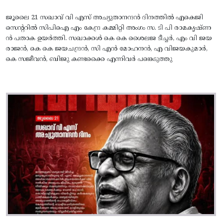
ജൂലൈ 21 സഖാവ് വി എസ് അച്യുതാനന്ദൻ ദിനത്തിൽ എകെജി
സെന്ററിൽ സിപിഐ എം കേന്ദ്ര കമ്മിറ്റി അംഗം സ. ടി പി രാമകൃഷ്‌ണ
ൻ പതാക ഉയർത്തി. സഖാക്കൾ കെ കെ ശൈലജ ടീച്ചർ, എം വി ജയ
രാജൻ, കെ കെ ജയചന്ദ്രൻ, സി എൻ മോഹനൻ, എ വിജയകുമാർ,
കെ സജീവൻ, ബിജു കണ്ടക്കൈ എന്നിവർ പങ്കെടുത്തു