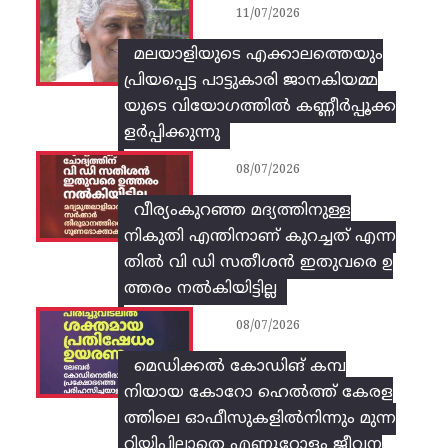
11/07/2026
മലയാളിയുടെ എക്കാലത്തെയും
പ്രിയപ്പെട്ട പാട്ടുകാരി ജാനകിയമ്മ
യുടെ വിയോഗത്തിൽ കണ്ണീർപ്പൂക്ക
ളർപ്പിക്കുന്നു
08/07/2026
വീര്യംകുറഞ്ഞ മദ്യത്തിനുള്ള
നികുതി എന്തിനാണ് കുറച്ചത് എന്ന
തിൽ വി ഡി സതീശൻ ഇതുവരെ ഉ
ത്തരം നൽകിയിട്ടില്ല
08/07/2026
മെഡിക്കൽ കോഡിങ് കമ്പ
നിയായ കോറോ ഹെൽത്ത് കേരള
ത്തിലെ ഓഫീസുകളിൽനിന്നും മുന്ന
റിയിപ്പില്ലാതെ എണ്ണൂറോളം ജീവന