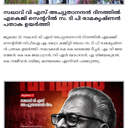
സഖാവ് വി എസ് അച്യുതാനന്ദൻ ദിനത്തിൽ
എകെജി സെന്ററിൽ സ. ടി പി രാമകൃഷ്‌ണൻ
പതാക ഉയർത്തി
ജൂലൈ 21 സഖാവ് വി എസ് അച്യുതാനന്ദൻ ദിനത്തിൽ എകെജി
സെന്ററിൽ സിപിഐ എം കേന്ദ്ര കമ്മിറ്റി അംഗം സ. ടി പി രാമകൃഷ്‌ണ
ൻ പതാക ഉയർത്തി. സഖാക്കൾ കെ കെ ശൈലജ ടീച്ചർ, എം വി ജയ
രാജൻ, കെ കെ ജയചന്ദ്രൻ, സി എൻ മോഹനൻ, എ വിജയകുമാർ,
കെ സജീവൻ, ബിജു കണ്ടക്കൈ എന്നിവർ പങ്കെടുത്തു