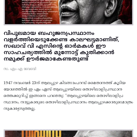
വിപുലമായ ബഹുജനപ്രസ്ഥാനം
വളർത്തിയെടുക്കേണ്ട കാലഘട്ടമാണിത്,
സഖാവ് വി എസിന്റെ ഓർമകൾ ഈ
സാഹചര്യത്തിൽ മുന്നോട്ട്‌ കുതിക്കാൻ
നമുക്ക് ഊർജമാകേണ്ടതുണ്ട്
സ. എം എ ബേബി
1947 നവംബർ 23ന് ആലപ്പുഴ കിടങ്ങാംപറമ്പ്‌ മൈതാനത്ത്‌ കൂടിയ
യോഗത്തിൽ ഇ എം എസ് ആലപ്പുഴയിലെ തൊഴിലാളിപ്രസ്ഥാന
ത്തെക്കുറിച്ച് ഇങ്ങനെ പറഞ്ഞു: “ആലപ്പുഴയിലെ തൊഴിലാളിപ്ര
സ്ഥാനം, നാട്ടുകാരുടെ തൊഴിലാളിപ്രസ്ഥാനം ആലപ്പുഴക്കാരുടെമാത്രം
സ്വകാര്യസ്വത്തല്ല.