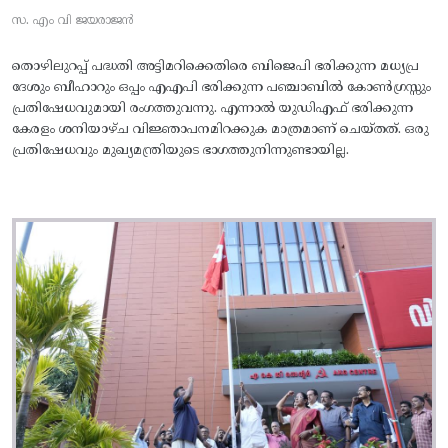
സ. എം വി ജയരാജൻ
തൊഴിലുറപ്പ് പദ്ധതി അട്ടിമറിക്കെതിരെ ബിജെപി ഭരിക്കുന്ന മധ്യപ്ര
ദേശും ബീഹാറും ഒപ്പം എഎപി ഭരിക്കുന്ന പഞ്ചാബിൽ കോൺഗ്രസ്സും
പ്രതിഷേധവുമായി രംഗത്തുവന്നു. എന്നാൽ യുഡിഎഫ് ഭരിക്കുന്ന
കേരളം ശനിയാഴ്ച വിജ്ഞാപനമിറക്കുക മാത്രമാണ് ചെയ്തത്. ഒരു
പ്രതിഷേധവും മുഖ്യമന്ത്രിയുടെ ഭാഗത്തുനിന്നുണ്ടായില്ല.