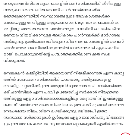
റെഗുലേഷൻസിലെ വ്യവസ്ഥകളിൽ ഒന്ന് സർക്കാരിന് കീഴിലുള്ള
സർവ്വകലാശാലകളിൽ വൈസ് ചാൻസലർമാരെ തിര
ഞ്ഞെടുക്കുന്നതിൽ സംസ്ഥാനങ്ങളുടെ അവകാശങ്ങൾക്ക്
നേരെയുള്ള നേരിട്ടുള്ള ആക്രമണമാണ്. മൂന്നംഗ സെലക്ഷൻ ക
മ്മിറ്റിയും അതിൽ തന്നെ ചാൻസലറുടെ നോമിനി ചെയർപേഴ്സ
ണെയും നിയമിക്കാനുള്ള അധികാരം ചാൻസലർക്ക് മാർഗരേഖ
നൽകുന്നു. പ്രതിപക്ഷം ഭരിക്കുന്ന ചില സംസ്ഥാനങ്ങളിൽ വൈസ്
ചാൻസലർമാരെ നിയമിക്കുന്നതിൽ ഗവർണർമാർ ഏകപക്ഷീയ
മായി പെരുമാറുന്നതിൻ്റെ പശ്ചാത്തലത്തിലാണ് ഇത് സംഭ
വിക്കുന്നത്.
സെലക്ഷൻ കമ്മിറ്റിയിൽ ആരെയാണ് നിയമിക്കുന്നത് എന്ന കാര്യ
ത്തിൽ സംസ്ഥാന സർക്കാരിന് യാതൊരു അഭിപ്രായവും ഉ
ണ്ടാകില്ല. ഒറ്റയടിക്ക്, ഈ മാർഗ്ഗനിർദ്ദേശങ്ങൾ വഴി ഗവർണർമാർ
ക്ക് ചാൻസിലർ എന്ന പദവി ഉപയോഗിച്ച് സർക്കാർ നിയന്ത്രണ
ത്തിലുള്ള എല്ലാ സർവകലാശാലകളിലും കേന്ദ്രത്തിന് ഇഷ്ടമുള്ള
വൈസ് ചാൻസലർമാരെ നിയമിക്കാം. ഈ കരട് ചട്ടങ്ങൾ ഭരണഘ
ടനാപരമായ നിലപാടിനെ ലംഘിക്കുന്നു. ബിജെപി ഇതര
സംസ്ഥാന സർക്കാരുകൾ ഉൾപ്പെടെ എല്ലാ ജനാധിപത്യ വിഭാഗങ്ങ
ളും ഈ അപകടകരമായ വ്യവസ്ഥയെ ഒറ്റക്കെട്ടായി എതിർക്കണം.