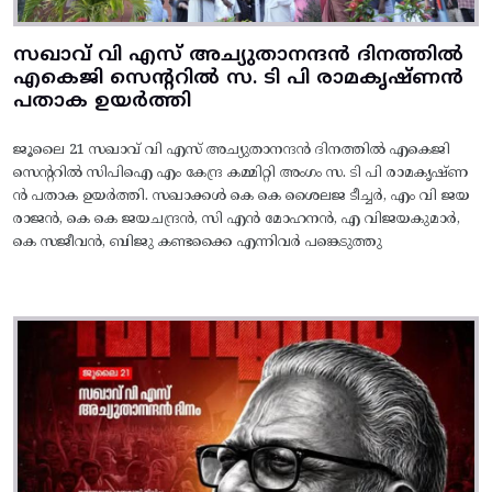
സഖാവ് വി എസ് അച്യുതാനന്ദൻ ദിനത്തിൽ
എകെജി സെന്ററിൽ സ. ടി പി രാമകൃഷ്‌ണൻ
പതാക ഉയർത്തി
ജൂലൈ 21 സഖാവ് വി എസ് അച്യുതാനന്ദൻ ദിനത്തിൽ എകെജി
സെന്ററിൽ സിപിഐ എം കേന്ദ്ര കമ്മിറ്റി അംഗം സ. ടി പി രാമകൃഷ്‌ണ
ൻ പതാക ഉയർത്തി. സഖാക്കൾ കെ കെ ശൈലജ ടീച്ചർ, എം വി ജയ
രാജൻ, കെ കെ ജയചന്ദ്രൻ, സി എൻ മോഹനൻ, എ വിജയകുമാർ,
കെ സജീവൻ, ബിജു കണ്ടക്കൈ എന്നിവർ പങ്കെടുത്തു