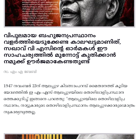
വിപുലമായ ബഹുജനപ്രസ്ഥാനം
വളർത്തിയെടുക്കേണ്ട കാലഘട്ടമാണിത്,
സഖാവ് വി എസിന്റെ ഓർമകൾ ഈ
സാഹചര്യത്തിൽ മുന്നോട്ട്‌ കുതിക്കാൻ
നമുക്ക് ഊർജമാകേണ്ടതുണ്ട്
സ. എം എ ബേബി
1947 നവംബർ 23ന് ആലപ്പുഴ കിടങ്ങാംപറമ്പ്‌ മൈതാനത്ത്‌ കൂടിയ
യോഗത്തിൽ ഇ എം എസ് ആലപ്പുഴയിലെ തൊഴിലാളിപ്രസ്ഥാന
ത്തെക്കുറിച്ച് ഇങ്ങനെ പറഞ്ഞു: “ആലപ്പുഴയിലെ തൊഴിലാളിപ്ര
സ്ഥാനം, നാട്ടുകാരുടെ തൊഴിലാളിപ്രസ്ഥാനം ആലപ്പുഴക്കാരുടെമാത്രം
സ്വകാര്യസ്വത്തല്ല.