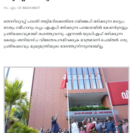
സ. എം വി ജയരാജൻ
തൊഴിലുറപ്പ് പദ്ധതി അട്ടിമറിക്കെതിരെ ബിജെപി ഭരിക്കുന്ന മധ്യപ്ര
ദേശും ബീഹാറും ഒപ്പം എഎപി ഭരിക്കുന്ന പഞ്ചാബിൽ കോൺഗ്രസ്സും
പ്രതിഷേധവുമായി രംഗത്തുവന്നു. എന്നാൽ യുഡിഎഫ് ഭരിക്കുന്ന
കേരളം ശനിയാഴ്ച വിജ്ഞാപനമിറക്കുക മാത്രമാണ് ചെയ്തത്. ഒരു
പ്രതിഷേധവും മുഖ്യമന്ത്രിയുടെ ഭാഗത്തുനിന്നുണ്ടായില്ല.