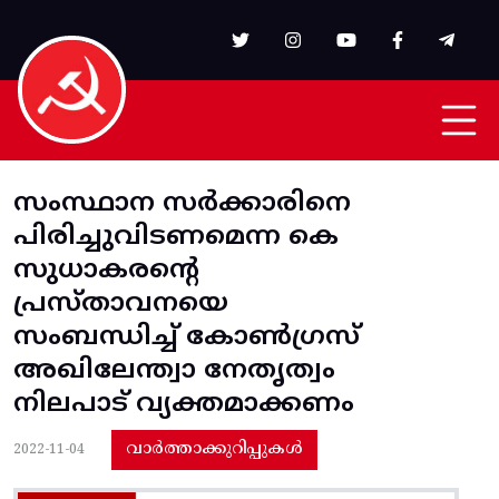
Skip to main content
സംസ്ഥാന സർക്കാരിനെ
പിരിച്ചുവിടണമെന്ന കെ
സുധാകരന്റെ
പ്രസ്താവനയെ
സംബന്ധിച്ച് കോൺഗ്രസ്
അഖിലേന്ത്വാ നേതൃത്വം
നിലപാട് വ്യക്തമാക്കണം
വാർത്താക്കുറിപ്പുകൾ
2022-11-04