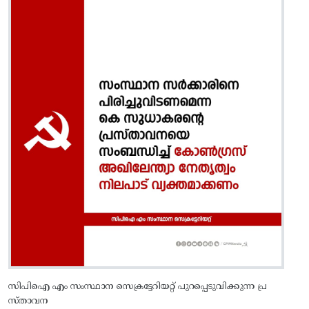
സിപിഐ എം സംസ്ഥാന സെക്രട്ടേറിയറ്റ്‌ പുറപ്പെടുവിക്കുന്ന പ്ര
സ്‌താവന