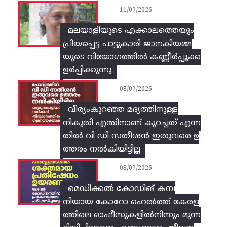
11/07/2026
മലയാളിയുടെ എക്കാലത്തെയും
പ്രിയപ്പെട്ട പാട്ടുകാരി ജാനകിയമ്മ
യുടെ വിയോഗത്തിൽ കണ്ണീർപ്പൂക്ക
ളർപ്പിക്കുന്നു
08/07/2026
വീര്യംകുറഞ്ഞ മദ്യത്തിനുള്ള
നികുതി എന്തിനാണ് കുറച്ചത് എന്ന
തിൽ വി ഡി സതീശൻ ഇതുവരെ ഉ
ത്തരം നൽകിയിട്ടില്ല
08/07/2026
മെഡിക്കൽ കോഡിങ് കമ്പ
നിയായ കോറോ ഹെൽത്ത് കേരള
ത്തിലെ ഓഫീസുകളിൽനിന്നും മുന്ന