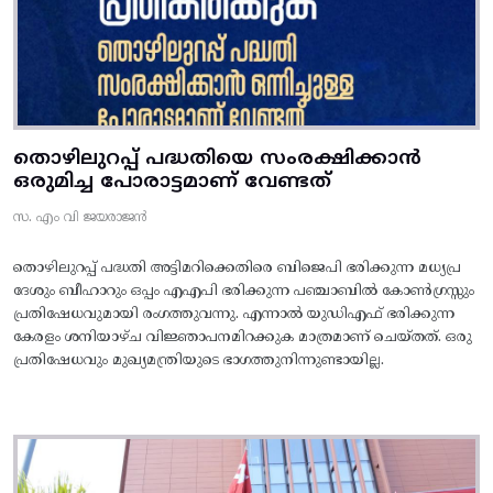
തൊഴിലുറപ്പ് പദ്ധതിയെ സംരക്ഷിക്കാൻ
ഒരുമിച്ച പോരാട്ടമാണ് വേണ്ടത്
സ. എം വി ജയരാജൻ
തൊഴിലുറപ്പ് പദ്ധതി അട്ടിമറിക്കെതിരെ ബിജെപി ഭരിക്കുന്ന മധ്യപ്ര
ദേശും ബീഹാറും ഒപ്പം എഎപി ഭരിക്കുന്ന പഞ്ചാബിൽ കോൺഗ്രസ്സും
പ്രതിഷേധവുമായി രംഗത്തുവന്നു. എന്നാൽ യുഡിഎഫ് ഭരിക്കുന്ന
കേരളം ശനിയാഴ്ച വിജ്ഞാപനമിറക്കുക മാത്രമാണ് ചെയ്തത്. ഒരു
പ്രതിഷേധവും മുഖ്യമന്ത്രിയുടെ ഭാഗത്തുനിന്നുണ്ടായില്ല.