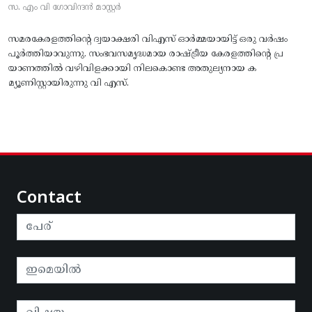
സ. എം വി ഗോവിന്ദൻ മാസ്റ്റർ
സമരകേരളത്തിൻ്റെ ദ്വയാക്ഷരി വിഎസ് ഓർമ്മയായിട്ട് ഒരു വർഷം
പൂർത്തിയാവുന്നു. സംഭവസമൃദ്ധമായ രാഷ്ട്രീയ കേരളത്തിന്റെ പ്ര
യാണത്തിൽ വഴിവിളക്കായി നിലകൊണ്ട അതുല്യനായ ക
മ്യൂണിസ്റ്റായിരുന്നു വി എസ്.
Contact