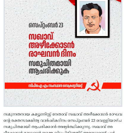
സമുന്നതനായ കമ്യൂണിസ്റ്റ്‌ നേതാവ്‌ സഖാവ് അഴീക്കോടൻ രാഘവ
ന്റെ രക്തസാക്ഷിത്വ വാർഷികദിനം‌ സെപ്റ്റംബർ 23 വെള്ളിയാഴ്‌ച
സമുചിതമായി ആചരിക്കാൻ അഭ്യർത്ഥിക്കുന്നു. സഖാവ് അ