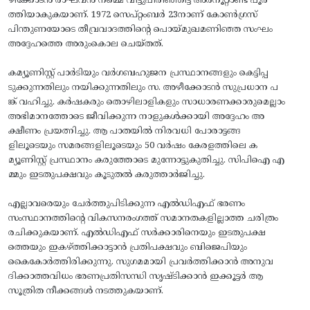
ഴീക്കോടൻ രാഘവൻ നമ്മെ വിട്ടുപിരിഞ്ഞിട്ട്‌ അരനൂറ്റാണ്ട്‌ പൂർ
ത്തിയാകുകയാണ്. 1972 സെപ്റ്റംബർ 23നാണ് കോൺഗ്രസ്‌
പിന്തുണയോടെ തീവ്രവാദത്തിന്റെ പൊയ്‌മുഖമണിഞ്ഞ സംഘം
അദ്ദേഹത്തെ അരുംകൊല ചെയ്തത്.
കമ്യൂണിസ്റ്റ് പാർടിയും വർഗബഹുജന പ്രസ്ഥാനങ്ങളും കെട്ടിപ്പ
ടുക്കുന്നതിലും നയിക്കുന്നതിലും സ. അഴീക്കോടൻ സുപ്രധാന പ
ങ്ക്‌ വഹിച്ചു. കർഷകരും തൊഴിലാളികളും സാധാരണക്കാരുമെല്ലാം
അഭിമാനത്തോടെ ജീവിക്കുന്ന നാളുകൾക്കായി‌ അദ്ദേഹം അ
ക്ഷീണം പ്രയത്നിച്ചു. ആ പാതയിൽ‌ നിരവധി പോരാട്ടങ്ങ
ളിലൂടെയും സമരങ്ങളിലൂടെയും 50 വർഷം കേരളത്തിലെ ക
മ്യൂണിസ്റ്റ്‌ പ്രസ്ഥാനം കരുത്തോടെ മുന്നോട്ടുകുതിച്ചു. സിപിഐ എ
മ്മും ഇടതുപക്ഷവും കൂടുതൽ കരുത്താർജിച്ചു.
എല്ലാവരെയും ചേർത്തുപിടിക്കുന്ന എൽഡിഎഫ്‌ ഭരണം
സംസ്ഥാനത്തിന്റെ വികസനരംഗത്ത്‌ സമാനതകളില്ലാത്ത ചരിത്രം
രചിക്കുകയാണ്‌. എൽഡിഎഫ് സർക്കാരിനെയും ഇടതുപക്ഷ
ത്തെയും ഇകഴ്‌ത്തിക്കാട്ടാൻ പ്രതിപക്ഷവും ബിജെപിയും
കൈകോർത്തിരിക്കുന്നു. സുഗമമായി പ്രവർത്തിക്കാൻ അനുവ
ദിക്കാത്തവിധം ഭരണപ്രതിസന്ധി സൃഷ്ടിക്കാൻ ഇക്കൂട്ടർ ആ
സൂത്രിത നീക്കങ്ങൾ നടത്തുകയാണ്.