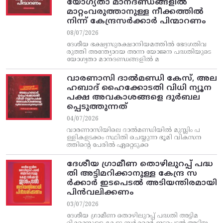
യോഗ്യതാ മാനദണ്ഡങ്ങളിൽ
മാറ്റംവരുത്താനുള്ള നീക്കത്തിൽ
നിന്ന്‌ കേന്ദ്രസർക്കാർ പിന്മാറണം
08/07/2026
ദേശീയ ഭക്ഷ്യസുരക്ഷാനിയമത്തിൽ ഭേദഗതിവ
രുത്തി അന്ത്യോദയ അന്ന യോജന പദ്ധതിയുടെ
യോഗ്യതാ മാനദണ്ഡങ്ങളിൽ മ
വാരണാസി ദാൽമണ്ഡി കേസ്, അല
ഹബാദ് ഹൈക്കോടതി വിധി ന്യൂന
പക്ഷ അവകാശങ്ങളെ ദുർബല
പ്പെടുത്തുന്നത്
04/07/2026
വാരണാസിയിലെ ദാൽമണ്ഡിയിൽ മുസ്ലിം പ
ള്ളികളടക്കം സ്ഥിതി ചെയ്യുന്ന ഭൂമി വികസന
ത്തിന്റെ പേരിൽ ഏറ്റെടുക്ക
ദേശീയ ഗ്രാമീണ തൊഴിലുറപ്പ്‌ പദ്ധ
തി അട്ടിമറിക്കാനുള്ള കേന്ദ്ര സ
ര്‍ക്കാര്‍ ഇടപെടല്‍ അടിയന്തിരമായി
പിന്‍വലിക്കണം
03/07/2026
ദേശീയ ഗ്രാമീണ തൊഴിലുറപ്പ്‌ പദ്ധതി അട്ടിമ