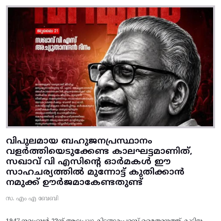
വിപുലമായ ബഹുജനപ്രസ്ഥാനം
വളർത്തിയെടുക്കേണ്ട കാലഘട്ടമാണിത്,
സഖാവ് വി എസിന്റെ ഓർമകൾ ഈ
സാഹചര്യത്തിൽ മുന്നോട്ട്‌ കുതിക്കാൻ
നമുക്ക് ഊർജമാകേണ്ടതുണ്ട്
സ. എം എ ബേബി