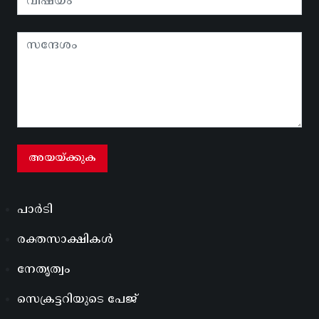
പാർടി
രക്തസാക്ഷികൾ
നേതൃത്വം
സെക്രട്ടറിയുടെ പേജ്