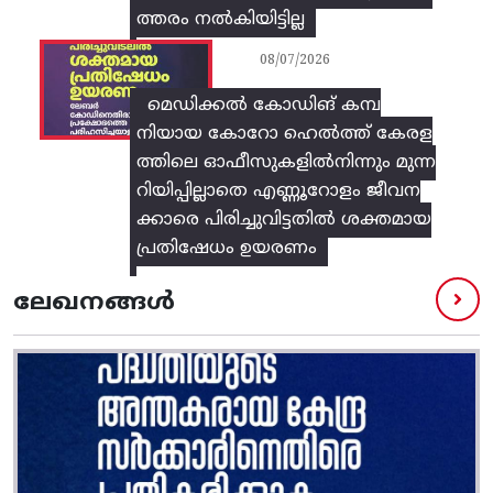
ത്തരം നൽകിയിട്ടില്ല
08/07/2026
മെഡിക്കൽ കോഡിങ് കമ്പ
നിയായ കോറോ ഹെൽത്ത് കേരള
ത്തിലെ ഓഫീസുകളിൽനിന്നും മുന്ന
റിയിപ്പില്ലാതെ എണ്ണൂറോളം ജീവന
ക്കാരെ പിരിച്ചുവിട്ടതിൽ‌ ശക്തമായ
പ്രതിഷേധം ഉയരണം
ലേഖനങ്ങൾ