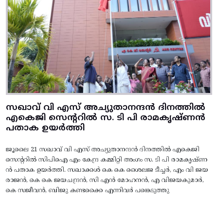
സഖാവ് വി എസ് അച്യുതാനന്ദൻ ദിനത്തിൽ
എകെജി സെന്ററിൽ സ. ടി പി രാമകൃഷ്‌ണൻ
പതാക ഉയർത്തി
ജൂലൈ 21 സഖാവ് വി എസ് അച്യുതാനന്ദൻ ദിനത്തിൽ എകെജി
സെന്ററിൽ സിപിഐ എം കേന്ദ്ര കമ്മിറ്റി അംഗം സ. ടി പി രാമകൃഷ്‌ണ
ൻ പതാക ഉയർത്തി. സഖാക്കൾ കെ കെ ശൈലജ ടീച്ചർ, എം വി ജയ
രാജൻ, കെ കെ ജയചന്ദ്രൻ, സി എൻ മോഹനൻ, എ വിജയകുമാർ,
കെ സജീവൻ, ബിജു കണ്ടക്കൈ എന്നിവർ പങ്കെടുത്തു