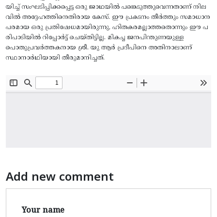
യിച്ച് സംഘടിപ്പിക്കപ്പെട്ട ഒരു ജാഥയിൽ പങ്കെടുത്തുവെന്നതാണ് നില
വിൽ അദ്ദേഹത്തിനെതിരായ കേസ്. ഈ പ്രകടനം തീർത്തും സമാധാന
പരമായ ഒരു പ്രതിഷേധമായിരുന്നു, ഹിതകരമല്ലാത്തതൊന്നും ഈ പ
രിപാടിയിൽ റിപ്പോർട്ട് ചെയ്തിട്ടില്ല. മികച്ച ജനപിന്തുണയുള്ള
പൊതുപ്രവർത്തകനായ ശ്രീ. യു ആർ പ്രദീപിനെ അതിനാലാണ്
സ്ഥാനാർഥിയായി തീരുമാനിച്ചത്.
Add new comment
Your name