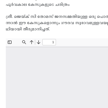
പൂർവകാല കേസുകളുടെ ചരിത്രം
ശ്രീ. ജെയ്ക് സി തോമസ് ജനസമ്മതിയുള്ള ഒരു പൊത
ന്നാൽ ഈ കേസുകളൊന്നും ഗൗരവ സ്വഭാവമുള്ളവയല്
ഥിയായി തീരുമാനിച്ചത്.