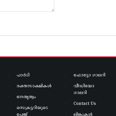
പാർടി
ഫോട്ടോ ഗാലറി
രക്തസാക്ഷികൾ
വീഡിയോ
ഗാലറി
നേതൃത്വം
Contact Us
സെക്രട്ടറിയുടെ
പേജ്
ലിങ്കുകൾ