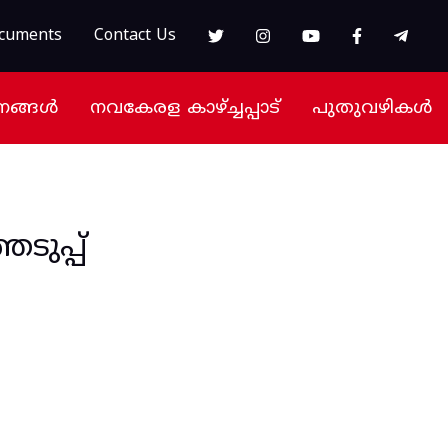
cuments
Contact Us
നങ്ങൾ
നവകേരള കാഴ്ച്ചപ്പാട്
പുതുവഴികൾ
ുപ്പ്