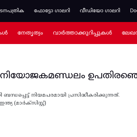
കടനപത്രിക
ഫോട്ടോ ഗാലറി
വീഡിയോ ഗാലറി
Do
കൾ
നേതൃത്വം
വാർത്താക്കുറിപ്പുകൾ
ലേഖ
ി നിയോജകമണ്ഡലം ഉപതിരഞ്ഞെട
്ധപ്പെട്ട് നിയമപരമായി പ്രസിദ്ധീകരിക്കുന്നത്.
്ത്യ (മാർക്സിസ്റ്റ്)