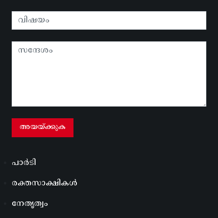
പാർടി
രക്തസാക്ഷികൾ
നേതൃത്വം