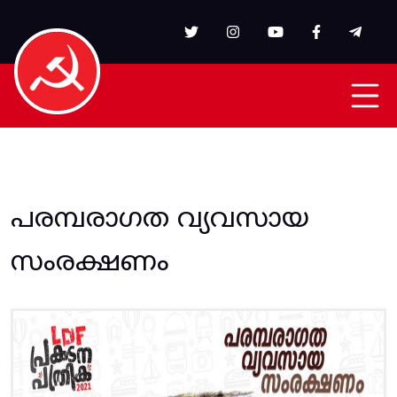
Skip to main content
പരമ്പരാഗത വ്യവസായ
സംരക്ഷണം