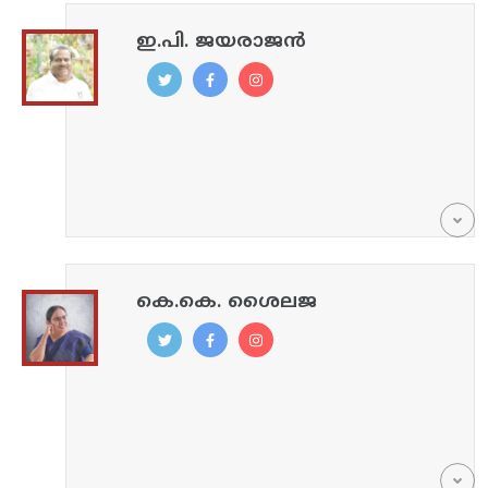
ഇ.പി. ജയരാജൻ
കെ.കെ. ശൈലജ