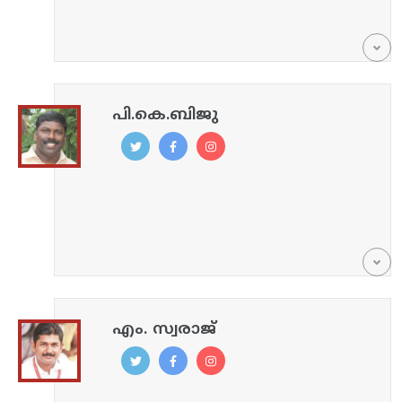
പി.കെ.ബിജു
എം. സ്വരാജ്