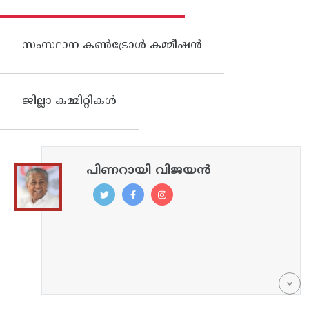
സംസ്ഥാന കണ്‍ട്രോള്‍ കമ്മീഷന്‍
ജില്ലാ കമ്മിറ്റികൾ
പിണറായി വിജയൻ