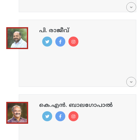
പി. രാജീവ്
കെ.എൻ. ബാലഗോപാൽ