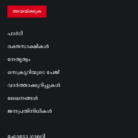
പാർടി
രക്തസാക്ഷികൾ
നേതൃത്വം
സെക്രട്ടറിയുടെ പേജ്
വാർത്താക്കുറിപ്പുകൾ
ലേഖനങ്ങൾ
ജനപ്രതിനിധികൾ
ഫോട്ടോ ഗാലറി