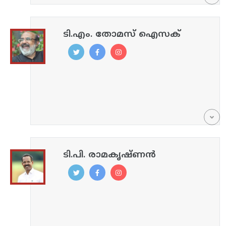
ടി.എം. തോമസ് ഐസക്
ടി.പി. രാമകൃഷ്ണൻ