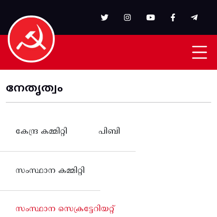
Skip to main content
നേതൃത്വം
കേന്ദ്ര കമ്മിറ്റി
പിബി
സംസ്ഥാന കമ്മിറ്റി
സംസ്ഥാന സെക്രട്ടേറിയറ്റ്