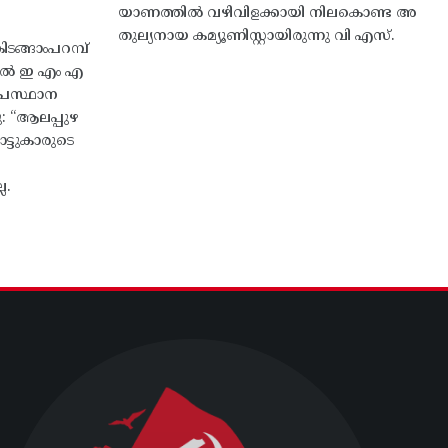
യാണത്തിൽ വഴിവിളക്കായി നിലകൊണ്ട അ
തുല്യനായ കമ്യൂണിസ്റ്റായിരുന്നു വി എസ്.
ങ്ങാംപറമ്പ്‌
തിൽ ഇ എം എ
്രസ്ഥാന
ു: “ആലപ്പുഴ
ട്ടുകാരുടെ
ല.