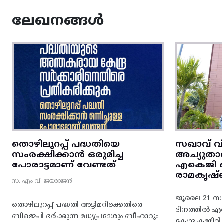
ലേഖനങ്ങൾ
തൊഴിലുറപ്പ് പദ്ധതിയെ
സഖാവ് വ
സംരക്ഷിക്കാൻ ഒരുമിച്ച
അച്യുതാ
പോരാട്ടമാണ് വേണ്ടത്
എകെജി സെ
രാമകൃഷ്
സ. എം വി ജയരാജൻ
ജൂലൈ 21 സഖ
തൊഴിലുറപ്പ് പദ്ധതി അട്ടിമറിക്കെതിരെ
ദിനത്തിൽ 
ബിജെപി ഭരിക്കുന്ന മധ്യപ്രദേശും ബീഹാറും
കേന്ദ്ര കമ്മി