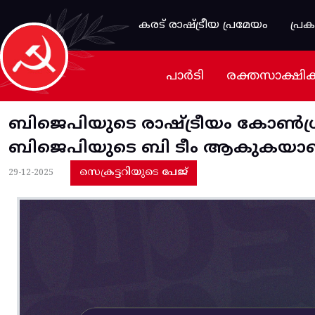
Skip to main content
കരട് രാഷ്ട്രീയ പ്രമേയം
പ്ര
പാർടി
രക്തസാക്ഷി
ബിജെപിയുടെ രാഷ്ട്രീയം കോൺഗ്
ബിജെപിയുടെ ബി ടീം ആകുകയാണ
സെക്രട്ടറിയുടെ പേജ്
29-12-2025