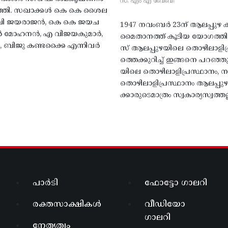
സ. എം എ ബേബി
്തി. സഖാക്കൾ കെ കെ ശൈല
എം വി ജയരാജൻ, കെ കെ ജയച
1947 നവംബർ 23ന് ആലപ്പുഴ കിട
 എൻ മോഹനൻ, എ വിജയകുമാർ,
മൈതാനത്ത്‌ കൂടിയ യോഗത്
ബിജു കണ്ടക്കൈ എന്നിവർ
സ് ആലപ്പുഴയിലെ തൊഴിലാളിപ
ത്തെക്കുറിച്ച് ഇങ്ങനെ പറഞ്ഞ
യിലെ തൊഴിലാളിപ്രസ്ഥാനം, നാ
തൊഴിലാളിപ്രസ്ഥാനം ആലപ്പുഴ
ക്കാരുടെമാത്രം സ്വകാര്യസ്വത്തല്
പാർടി
ഫോട്ടോ ഗാലറി
രക്തസാക്ഷികൾ
വീഡിയോ
ഗാലറി
നേതൃത്വം