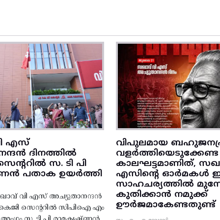
ി എസ്
വിപുലമായ ബഹുജനപ്
നന്ദൻ ദിനത്തിൽ
വളർത്തിയെടുക്കേണ്ട
ന്ററിൽ സ. ടി പി
കാലഘട്ടമാണിത്, സഖാ
‌ണൻ പതാക ഉയർത്തി
എസിന്റെ ഓർമകൾ
സാഹചര്യത്തിൽ മുന്നോട
കുതിക്കാൻ നമുക്ക്
ാവ് വി എസ് അച്യുതാനന്ദൻ
ഊർജമാകേണ്ടതുണ്ട്
എകെജി സെന്ററിൽ സിപിഐ എം
റ്റി അംഗം സ. ടി പി രാമകൃഷ്‌ണൻ