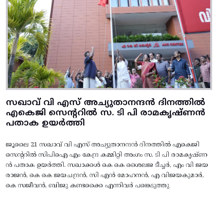
സഖാവ് വി എസ് അച്യുതാനന്ദൻ ദിനത്തിൽ
എകെജി സെന്ററിൽ സ. ടി പി രാമകൃഷ്‌ണൻ
പതാക ഉയർത്തി
ജൂലൈ 21 സഖാവ് വി എസ് അച്യുതാനന്ദൻ ദിനത്തിൽ എകെജി
സെന്ററിൽ സിപിഐ എം കേന്ദ്ര കമ്മിറ്റി അംഗം സ. ടി പി രാമകൃഷ്‌ണ
ൻ പതാക ഉയർത്തി. സഖാക്കൾ കെ കെ ശൈലജ ടീച്ചർ, എം വി ജയ
രാജൻ, കെ കെ ജയചന്ദ്രൻ, സി എൻ മോഹനൻ, എ വിജയകുമാർ,
കെ സജീവൻ, ബിജു കണ്ടക്കൈ എന്നിവർ പങ്കെടുത്തു