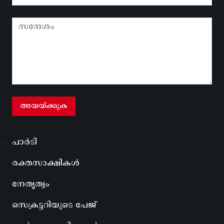
പാർടി
രക്തസാക്ഷികൾ
നേതൃത്വം
സെക്രട്ടറിയുടെ പേജ്