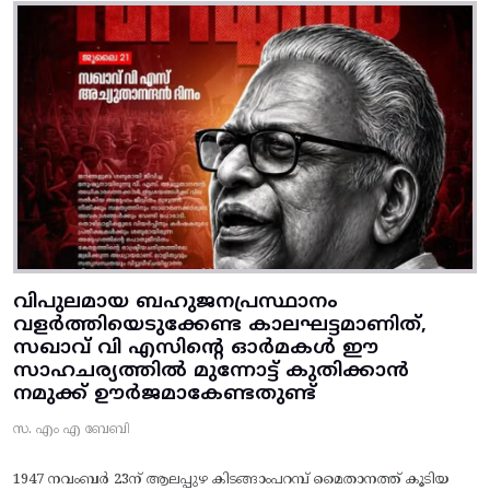
വിപുലമായ ബഹുജനപ്രസ്ഥാനം
വളർത്തിയെടുക്കേണ്ട കാലഘട്ടമാണിത്,
സഖാവ് വി എസിന്റെ ഓർമകൾ ഈ
സാഹചര്യത്തിൽ മുന്നോട്ട്‌ കുതിക്കാൻ
നമുക്ക് ഊർജമാകേണ്ടതുണ്ട്
സ. എം എ ബേബി
1947 നവംബർ 23ന് ആലപ്പുഴ കിടങ്ങാംപറമ്പ്‌ മൈതാനത്ത്‌ കൂടിയ