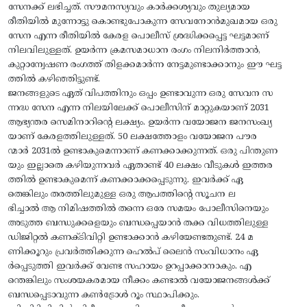
സേനക്ക് ലഭിച്ചത്. സൗമനസ്യവും കാര്‍ക്കശ്യവും തുല്യമായ
രീതിയില്‍ മുന്നോട്ടു കൊണ്ടുപോകുന്ന സേവനോൻമുഖമായ ഒരു
സേന എന്ന രീതിയില്‍ കേരള പൊലീസ് ശ്രദ്ധിക്കപ്പെട്ട ഘട്ടമാണ്
നിലവിലുള്ളത്. ഉയര്‍ന്ന ക്രമസമാധാന രംഗം നിലനിര്‍ത്താന്‍,
കുറ്റാന്വേഷണ രംഗത്ത് തിളക്കമാര്‍ന്ന നേട്ടമുണ്ടാക്കാനും ഈ ഘട്ട
ത്തില്‍ കഴിഞ്ഞിട്ടുണ്ട്.
ജനങ്ങളുടെ ഏത് വിപത്തിനും ഒപ്പം ഉണ്ടാവുന്ന ഒരു സേവന സ
ന്നദ്ധ സേന എന്ന നിലയിലേക്ക് പൊലീസിന് മാറ്റുകയാണ് 2031
ആഭ്യന്തര സെമിനാറിന്റെ ലക്ഷ്യം. ഉയര്‍ന്ന വയോജന ജനസംഖ്യ
യാണ് കേരളത്തിലുള്ളത്. 50 ലക്ഷത്തോളം വയോജന പൗര
ന്മാര്‍ 2031ല്‍ ഉണ്ടാകുമെന്നാണ് കണക്കാക്കുന്നത്. ഒരു പിന്തുണ
യും ഇല്ലാതെ കഴിയുന്നവര്‍ ഏതാണ്ട് 40 ലക്ഷം വീടുകള്‍ ഇത്തര
ത്തില്‍ ഉണ്ടാകുമെന്ന് കണക്കാക്കപ്പെടുന്നു. ഇവര്‍ക്ക് ഏ
തെങ്കിലും തരത്തിലുമുള്ള ഒരു ആപത്തിന്റെ സൂചന ല
ഭിച്ചാല്‍ ആ നിമിഷത്തില്‍ തന്നെ ഒരേ സമയം പോലീസിനെയും
അടുത്ത ബന്ധുക്കളെയും ബന്ധപ്പെയാന്‍ തക്ക വിധത്തിലുള്ള
ഡിജിറ്റല്‍ കണക്ടിവിറ്റി ഉണ്ടാക്കാന്‍ കഴിയേണ്ടതുണ്ട്. 24 മ
ണിക്കൂറും പ്രവര്‍ത്തിക്കുന്ന ഹെല്‍പ് ലൈന്‍ സംവിധാനം ഏ
ര്‍പ്പെടുത്തി ഇവര്‍ക്ക് വേണ്ട സഹായം ഉറപ്പാക്കാനാകും. എ
ന്തെങ്കിലും സംശയകരമായ നീക്കം കണ്ടാല്‍ വയോജനങ്ങള്‍ക്ക്
ബന്ധപ്പെടാവുന്ന കണ്‍ട്രോള്‍ റൂം സ്ഥാപിക്കും.