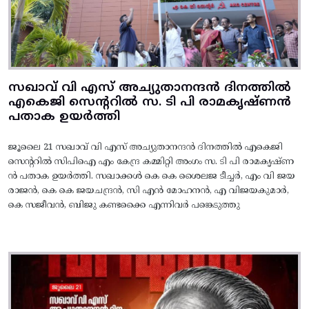
സഖാവ് വി എസ് അച്യുതാനന്ദൻ ദിനത്തിൽ
എകെജി സെന്ററിൽ സ. ടി പി രാമകൃഷ്‌ണൻ
പതാക ഉയർത്തി
ജൂലൈ 21 സഖാവ് വി എസ് അച്യുതാനന്ദൻ ദിനത്തിൽ എകെജി
സെന്ററിൽ സിപിഐ എം കേന്ദ്ര കമ്മിറ്റി അംഗം സ. ടി പി രാമകൃഷ്‌ണ
ൻ പതാക ഉയർത്തി. സഖാക്കൾ കെ കെ ശൈലജ ടീച്ചർ, എം വി ജയ
രാജൻ, കെ കെ ജയചന്ദ്രൻ, സി എൻ മോഹനൻ, എ വിജയകുമാർ,
കെ സജീവൻ, ബിജു കണ്ടക്കൈ എന്നിവർ പങ്കെടുത്തു