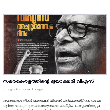
സമരകേരളത്തിൻ്റെ ദ്വയാക്ഷരി വിഎസ്
സ. എം വി ഗോവിന്ദൻ മാസ്റ്റർ
സമരകേരളത്തിൻ്റെ ദ്വയാക്ഷരി വിഎസ് ഓർമ്മയായിട്ട് ഒരു വർഷം
പൂർത്തിയാവുന്നു. സംഭവസമൃദ്ധമായ രാഷ്ട്രീയ കേരളത്തിന്റെ പ്ര