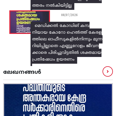
ത്തരം നൽകിയിട്ടില്ല
08/07/2026
മെഡിക്കൽ കോഡിങ് കമ്പ
നിയായ കോറോ ഹെൽത്ത് കേരള
ത്തിലെ ഓഫീസുകളിൽനിന്നും മുന്ന
റിയിപ്പില്ലാതെ എണ്ണൂറോളം ജീവന
ക്കാരെ പിരിച്ചുവിട്ടതിൽ‌ ശക്തമായ
പ്രതിഷേധം ഉയരണം
ലേഖനങ്ങൾ