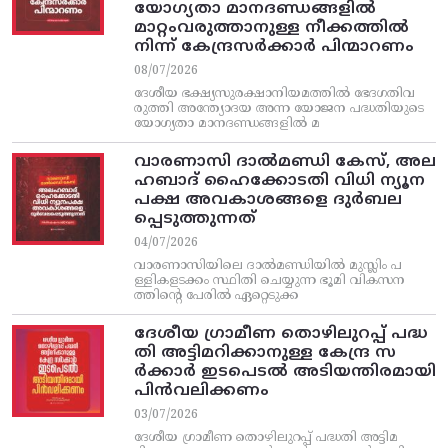
യോഗ്യതാ മാനദണ്ഡങ്ങളിൽ
മാറ്റംവരുത്താനുള്ള നീക്കത്തിൽ
നിന്ന്‌ കേന്ദ്രസർക്കാർ പിന്മാറണം
08/07/2026
ദേശീയ ഭക്ഷ്യസുരക്ഷാനിയമത്തിൽ ഭേദഗതിവ
രുത്തി അന്ത്യോദയ അന്ന യോജന പദ്ധതിയുടെ
യോഗ്യതാ മാനദണ്ഡങ്ങളിൽ മ
വാരണാസി ദാൽമണ്ഡി കേസ്, അല
ഹബാദ് ഹൈക്കോടതി വിധി ന്യൂന
പക്ഷ അവകാശങ്ങളെ ദുർബല
പ്പെടുത്തുന്നത്
04/07/2026
വാരണാസിയിലെ ദാൽമണ്ഡിയിൽ മുസ്ലിം പ
ള്ളികളടക്കം സ്ഥിതി ചെയ്യുന്ന ഭൂമി വികസന
ത്തിന്റെ പേരിൽ ഏറ്റെടുക്ക
ദേശീയ ഗ്രാമീണ തൊഴിലുറപ്പ്‌ പദ്ധ
തി അട്ടിമറിക്കാനുള്ള കേന്ദ്ര സ
ര്‍ക്കാര്‍ ഇടപെടല്‍ അടിയന്തിരമായി
പിന്‍വലിക്കണം
03/07/2026
ദേശീയ ഗ്രാമീണ തൊഴിലുറപ്പ്‌ പദ്ധതി അട്ടിമ