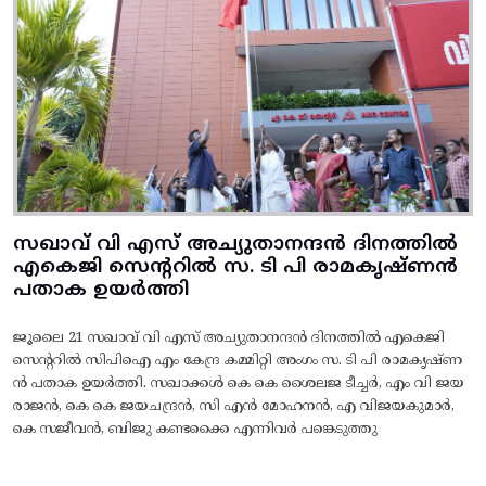
സഖാവ് വി എസ് അച്യുതാനന്ദൻ ദിനത്തിൽ
എകെജി സെന്ററിൽ സ. ടി പി രാമകൃഷ്‌ണൻ
പതാക ഉയർത്തി
ജൂലൈ 21 സഖാവ് വി എസ് അച്യുതാനന്ദൻ ദിനത്തിൽ എകെജി
സെന്ററിൽ സിപിഐ എം കേന്ദ്ര കമ്മിറ്റി അംഗം സ. ടി പി രാമകൃഷ്‌ണ
ൻ പതാക ഉയർത്തി. സഖാക്കൾ കെ കെ ശൈലജ ടീച്ചർ, എം വി ജയ
രാജൻ, കെ കെ ജയചന്ദ്രൻ, സി എൻ മോഹനൻ, എ വിജയകുമാർ,
കെ സജീവൻ, ബിജു കണ്ടക്കൈ എന്നിവർ പങ്കെടുത്തു