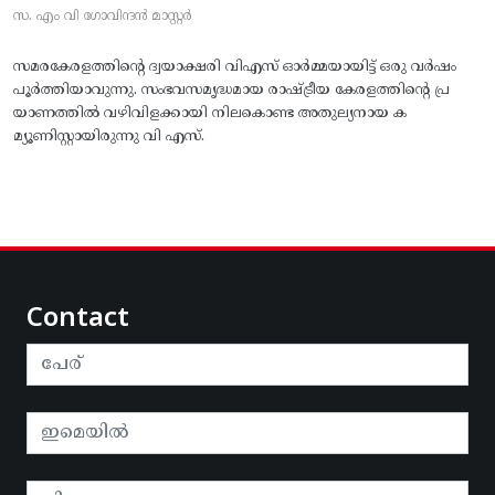
സ. എം വി ഗോവിന്ദൻ മാസ്റ്റർ
സമരകേരളത്തിൻ്റെ ദ്വയാക്ഷരി വിഎസ് ഓർമ്മയായിട്ട് ഒരു വർഷം
പൂർത്തിയാവുന്നു. സംഭവസമൃദ്ധമായ രാഷ്ട്രീയ കേരളത്തിന്റെ പ്ര
യാണത്തിൽ വഴിവിളക്കായി നിലകൊണ്ട അതുല്യനായ ക
മ്യൂണിസ്റ്റായിരുന്നു വി എസ്.
Contact