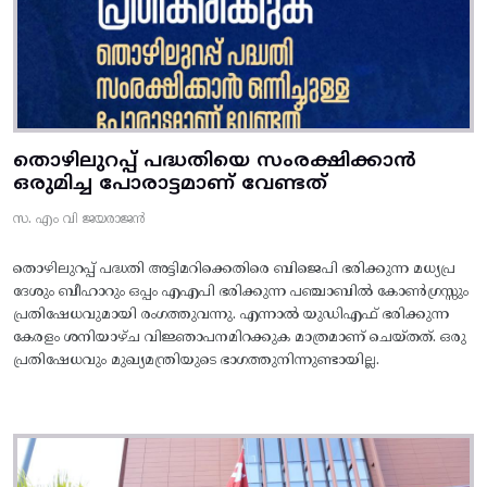
തൊഴിലുറപ്പ് പദ്ധതിയെ സംരക്ഷിക്കാൻ
ഒരുമിച്ച പോരാട്ടമാണ് വേണ്ടത്
സ. എം വി ജയരാജൻ
തൊഴിലുറപ്പ് പദ്ധതി അട്ടിമറിക്കെതിരെ ബിജെപി ഭരിക്കുന്ന മധ്യപ്ര
ദേശും ബീഹാറും ഒപ്പം എഎപി ഭരിക്കുന്ന പഞ്ചാബിൽ കോൺഗ്രസ്സും
പ്രതിഷേധവുമായി രംഗത്തുവന്നു. എന്നാൽ യുഡിഎഫ് ഭരിക്കുന്ന
കേരളം ശനിയാഴ്ച വിജ്ഞാപനമിറക്കുക മാത്രമാണ് ചെയ്തത്. ഒരു
പ്രതിഷേധവും മുഖ്യമന്ത്രിയുടെ ഭാഗത്തുനിന്നുണ്ടായില്ല.