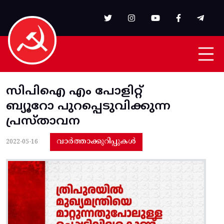
Skip to main content
സിപിഐ എം പോളിറ്റ്‌
ബ്യൂറോ പുറപ്പെടുവിക്കുന്ന
പ്രസ്താവന
വാർത്താക്കുറിപ്പുകൾ
2022-05-16