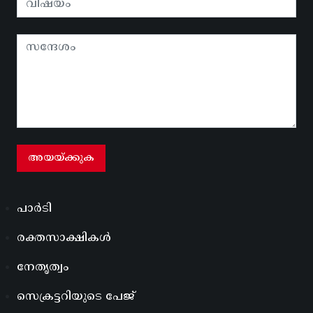
പാർടി
രക്തസാക്ഷികൾ
നേതൃത്വം
സെക്രട്ടറിയുടെ പേജ്