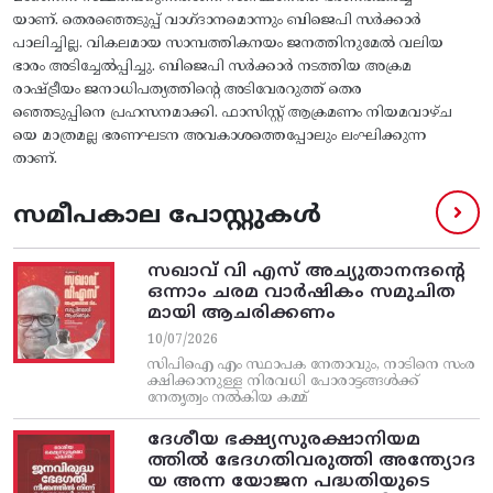
യാണ്‌. തെരഞ്ഞെടുപ്പ്‌ വാഗ്‌ദാനമൊന്നും ബിജെപി സർക്കാർ
പാലിച്ചില്ല. വികലമായ സാമ്പത്തികനയം ജനത്തിനുമേൽ വലിയ
ഭാരം അടിച്ചേൽപ്പിച്ചു. ബിജെപി സർക്കാർ നടത്തിയ അക്രമ
രാഷ്ട്രീയം ജനാധിപത്യത്തിന്റെ അടിവേരറുത്ത്‌ തെര
ഞ്ഞെടുപ്പിനെ പ്രഹസനമാക്കി. ഫാസിസ്റ്റ് ആക്രമണം നിയമവാഴ്ച
യെ മാത്രമല്ല ഭരണഘടന അവകാശത്തെപ്പോലും ലംഘിക്കുന്ന
താണ്.
സമീപകാല പോസ്റ്റുകൾ
സഖാവ് വി എസ്‌ അച്യുതാനന്ദന്റെ
ഒന്നാം ചരമ വാര്‍ഷികം സമുചിത
മായി ആചരിക്കണം
10/07/2026
സിപിഐ എം സ്ഥാപക നേതാവും, നാടിനെ സംര
ക്ഷിക്കാനുള്ള നിരവധി പോരാട്ടങ്ങള്‍ക്ക്‌
നേതൃത്വം നല്‍കിയ കമ്മ്
ദേശീയ ഭക്ഷ്യസുരക്ഷാനിയമ
ത്തിൽ ഭേദഗതിവരുത്തി അന്ത്യോദ
യ അന്ന യോജന പദ്ധതിയുടെ