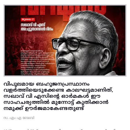
വിപുലമായ ബഹുജനപ്രസ്ഥാനം
വളർത്തിയെടുക്കേണ്ട കാലഘട്ടമാണിത്,
സഖാവ് വി എസിന്റെ ഓർമകൾ ഈ
സാഹചര്യത്തിൽ മുന്നോട്ട്‌ കുതിക്കാൻ
നമുക്ക് ഊർജമാകേണ്ടതുണ്ട്
സ. എം എ ബേബി