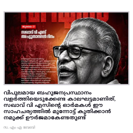
വിപുലമായ ബഹുജനപ്രസ്ഥാനം
വളർത്തിയെടുക്കേണ്ട കാലഘട്ടമാണിത്,
സഖാവ് വി എസിന്റെ ഓർമകൾ ഈ
സാഹചര്യത്തിൽ മുന്നോട്ട്‌ കുതിക്കാൻ
നമുക്ക് ഊർജമാകേണ്ടതുണ്ട്
സ. എം എ ബേബി