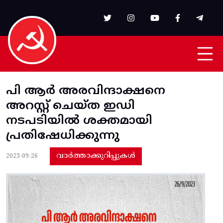
Skip to main content
പി ആര്‍ അരവിന്ദാക്ഷനെ
അറസ്റ്റ്‌ ചെയ്‌ത ഇഡി
നടപടിയില്‍ ശക്തമായി
പ്രതിഷേധിക്കുന്നു
വാർത്താക്കുറിപ്പുകൾ
2023-09-26