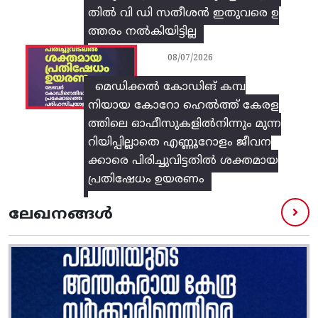
തിൽ വി ഡി സതീശൻ ഇതുവരെ ഉ
ത്തരം നൽകിയിട്ടില്ല
08/07/2026
മെഡിക്കൽ കോഡിങ് കമ്പ
നിയായ കോറോ ഹെൽത്ത് കേരള
ത്തിലെ ഓഫീസുകളിൽനിന്നും മുന്ന
റിയിപ്പില്ലാതെ എണ്ണൂറോളം ജീവന
ക്കാരെ പിരിച്ചുവിട്ടതിൽ‌ ശക്തമായ
പ്രതിഷേധം ഉയരണം
ലേഖനങ്ങൾ