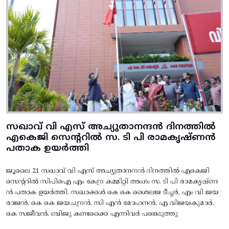
സഖാവ് വി എസ് അച്യുതാനന്ദൻ ദിനത്തിൽ
എകെജി സെന്ററിൽ സ. ടി പി രാമകൃഷ്‌ണൻ
പതാക ഉയർത്തി
ജൂലൈ 21 സഖാവ് വി എസ് അച്യുതാനന്ദൻ ദിനത്തിൽ എകെജി
സെന്ററിൽ സിപിഐ എം കേന്ദ്ര കമ്മിറ്റി അംഗം സ. ടി പി രാമകൃഷ്‌ണ
ൻ പതാക ഉയർത്തി. സഖാക്കൾ കെ കെ ശൈലജ ടീച്ചർ, എം വി ജയ
രാജൻ, കെ കെ ജയചന്ദ്രൻ, സി എൻ മോഹനൻ, എ വിജയകുമാർ,
കെ സജീവൻ, ബിജു കണ്ടക്കൈ എന്നിവർ പങ്കെടുത്തു