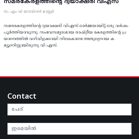
സമരകേരളത്തിൻ്റെ ദ്വയാക്ഷരി വിഎസ്
സ. എം വി ഗോവിന്ദൻ മാസ്റ്റർ
സമരകേരളത്തിൻ്റെ ദ്വയാക്ഷരി വിഎസ് ഓർമ്മയായിട്ട് ഒരു വർഷം
പൂർത്തിയാവുന്നു. സംഭവസമൃദ്ധമായ രാഷ്ട്രീയ കേരളത്തിന്റെ പ്ര
യാണത്തിൽ വഴിവിളക്കായി നിലകൊണ്ട അതുല്യനായ ക
മ്യൂണിസ്റ്റായിരുന്നു വി എസ്.
Contact