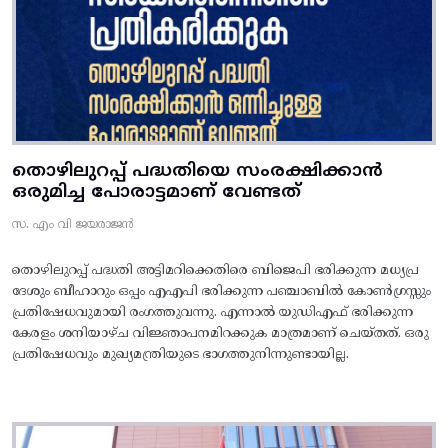
തൊഴിലുറപ്പ് പദ്ധതിയെ സംരക്ഷിക്കാൻ
ഒരുമിച്ച പോരാട്ടമാണ് വേണ്ടത്
സ. എം വി ജയരാജൻ
തൊഴിലുറപ്പ് പദ്ധതി അട്ടിമറിക്കെതിരെ ബിജെപി ഭരിക്കുന്ന മധ്യപ്ര
ദേശും ബീഹാറും ഒപ്പം എഎപി ഭരിക്കുന്ന പഞ്ചാബിൽ കോൺഗ്രസ്സും
പ്രതിഷേധവുമായി രംഗത്തുവന്നു. എന്നാൽ യുഡിഎഫ് ഭരിക്കുന്ന
കേരളം ശനിയാഴ്ച വിജ്ഞാപനമിറക്കുക മാത്രമാണ് ചെയ്തത്. ഒരു
പ്രതിഷേധവും മുഖ്യമന്ത്രിയുടെ ഭാഗത്തുനിന്നുണ്ടായില്ല.