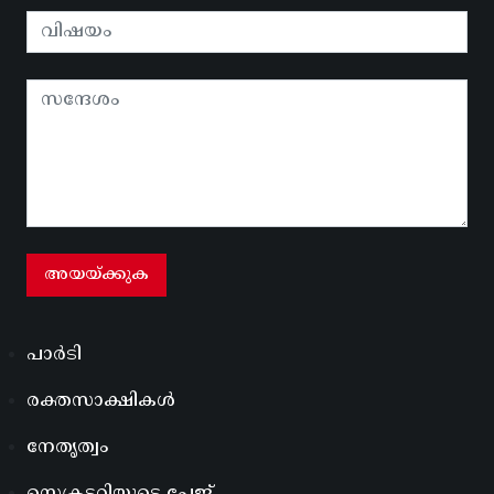
പാർടി
രക്തസാക്ഷികൾ
നേതൃത്വം