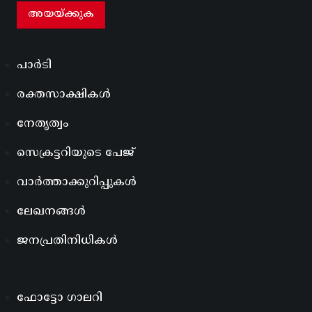
പാർടി
രക്തസാക്ഷികൾ
നേതൃത്വം
സെക്രട്ടറിയുടെ പേജ്
വാർത്താക്കുറിപ്പുകൾ
ലേഖനങ്ങൾ
ജനപ്രതിനിധികൾ
ഫോട്ടോ ഗാലറി