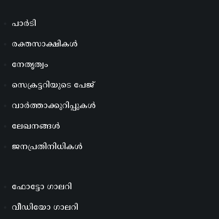
പാർടി
രക്തസാക്ഷികൾ
നേതൃത്വം
സെക്രട്ടറിയുടെ പേജ്
വാർത്താക്കുറിപ്പുകൾ
ലേഖനങ്ങൾ
ജനപ്രതിനിധികൾ
ഫോട്ടോ ഗാലറി
വീഡിയോ ഗാലറി