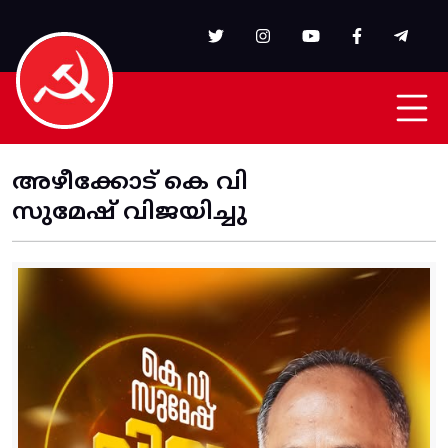
Skip to main content
അഴീക്കോട് കെ വി
സുമേഷ് വിജയിച്ചു