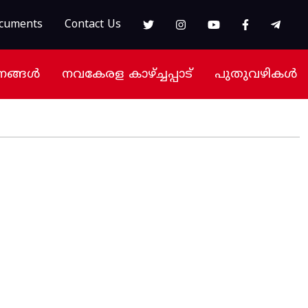
cuments
Contact Us
നങ്ങൾ
നവകേരള കാഴ്ച്ചപ്പാട്
പുതുവഴികൾ