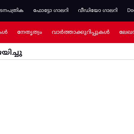
കടനപത്രിക
ഫോട്ടോ ഗാലറി
വീഡിയോ ഗാലറി
Do
കൾ
നേതൃത്വം
വാർത്താക്കുറിപ്പുകൾ
ലേഖ
ിച്ചു