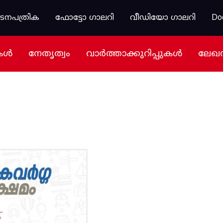
കടനപത്രിക
ഫോട്ടോ ഗാലറി
വീഡിയോ ഗാലറി
Do
കൾ
നേതൃത്വം
വാർത്താക്കുറിപ്പുകൾ
ലേഖ