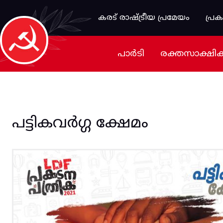
Skip to main content
കരട് രാഷ്ട്രീയ പ്രമേയം
പ്ര
പാർടി
രക്തസാക്ഷി
പട്ടികവർഗ്ഗ ക്ഷേമം