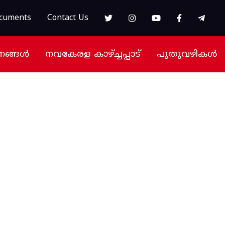
cuments
Contact Us
നങ്ങൾ
നവകേരള കാഴ്ച്ചപ്പാട്
പുതുവഴികൾ